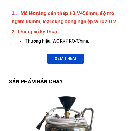
1.
Mỏ lết răng cán thép 18 "/450mm, độ mở
ngàm 60mm, loại dùng công nghiệp W102012
2. Thông số kỹ thuật:
Thương hiệu: WORKPRO/China.
XEM THÊM
SẢN PHẨM BÁN CHẠY
Nguyễn Văn Trung
(Tỉnh Yên Bái)
đã mua sản phẩm
MỎ LẾT
RĂNG CÁN THÉP 18 "/450mm, ĐỘ MỞ NGÀM 60mm, LOẠI
DÙNG CÔNG NGHIỆP W102012
Nguyễn Thị Ánh Nguyệt
(Tỉnh Ninh Bình)
đã mua sản phẩm