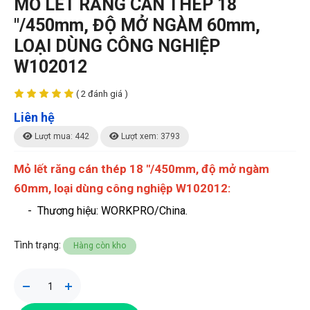
MỎ LẾT RĂNG CÁN THÉP 18
"/450mm, ĐỘ MỞ NGÀM 60mm,
LOẠI DÙNG CÔNG NGHIỆP
W102012
( 2 đánh giá )
Liên hệ
Lượt mua: 442
Lượt xem: 3793
Mỏ lết răng cán thép 18 "/450mm, độ mở ngàm
60mm, loại dùng công nghiệp W102012:
-
Thương hiệu
: WORKPRO/China.
Tình trạng:
Hàng còn kho