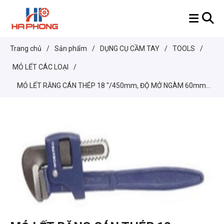
Trang chủ
/
Sản phẩm
/
DỤNG CỤ CẦM TAY
/
TOOLS
/
MỎ LẾT CÁC LOẠI
/
MỎ LẾT RĂNG CÁN THÉP 18 "/450mm, ĐỘ MỞ NGÀM 60mm,
LOẠI DÙNG CÔNG NGHIỆP W102012