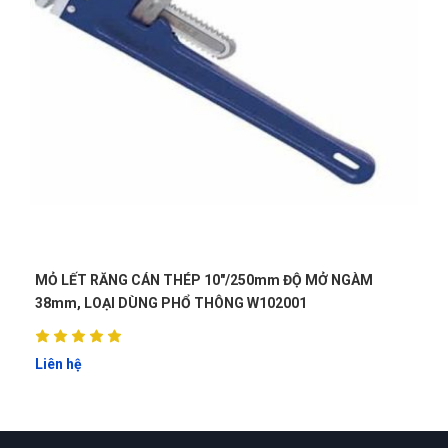
0"/250mm ĐỘ MỞ NGÀM
MỎ LẾT RĂNG CÁN THÉP 10"/2
ÔNG W102001
30mm, LOẠI DÙNG CÔNG NGHIỆP
Liên hệ