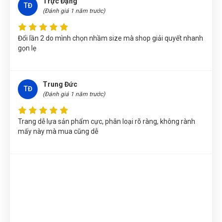
Trực Đặng
Nguyễn Thị Ánh Nguyệt
(Tỉnh Ninh Bình)
đã mua sản phẩm
TĐ
(Đánh giá 1 năm trước)
MỎ LẾT RĂNG CÁN THÉP 18 "/450mm, ĐỘ MỞ NGÀM
60mm, LOẠI DÙNG CÔNG NGHIỆP W102012
Đổi lần 2 do mình chọn nhầm size mà shop giải quyết nhanh
Nguyễn Thị Bích Trang
(Tỉnh Nam Định)
đã mua sản phẩm
gọn lẹ
MỎ LẾT RĂNG CÁN THÉP 18 "/450mm, ĐỘ MỞ NGÀM
60mm, LOẠI DÙNG CÔNG NGHIỆP W102012
Nguyễn Tuấn An
(Huyện Phù Ninh)
đã mua sản phẩm
MỎ LẾT
Trung Đức
TĐ
RĂNG CÁN THÉP 18 "/450mm, ĐỘ MỞ NGÀM 60mm, LOẠI
(Đánh giá 1 năm trước)
DÙNG CÔNG NGHIỆP W102012
Trang dễ lựa sản phẩm cực, phân loại rõ ràng, không rành
Nguyễn Phương Yến Linh
(Tỉnh Tuyên Quang)
đã mua sản
mấy này mà mua cũng dễ
phẩm
MỎ LẾT RĂNG CÁN THÉP 18 "/450mm, ĐỘ MỞ NGÀM
60mm, LOẠI DÙNG CÔNG NGHIỆP W102012
Thu Diễm
(Tỉnh Thừa Thiên Huế)
đã mua sản phẩm
MỎ LẾT
RĂNG CÁN THÉP 18 "/450mm, ĐỘ MỞ NGÀM 60mm, LOẠI
DÙNG CÔNG NGHIỆP W102012
Nguyễn Tuấn An
(Tỉnh Phú Yên)
đã mua sản phẩm
MỎ LẾT
RĂNG CÁN THÉP 18 "/450mm, ĐỘ MỞ NGÀM 60mm, LOẠI