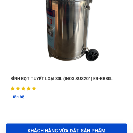
MỎ LẾT RĂNG CÁN THÉP 18 "/450mm, ĐỘ MỞ NGÀM
60mm, LOẠI DÙNG CÔNG NGHIỆP W102012
Nguyễn Thị Bích Trang
(Tỉnh Nam Định)
đã mua sản phẩm
MỎ LẾT RĂNG CÁN THÉP 18 "/450mm, ĐỘ MỞ NGÀM
60mm, LOẠI DÙNG CÔNG NGHIỆP W102012
Nguyễn Tuấn An
(Huyện Phù Ninh)
đã mua sản phẩm
MỎ LẾT
RĂNG CÁN THÉP 18 "/450mm, ĐỘ MỞ NGÀM 60mm, LOẠI
DÙNG CÔNG NGHIỆP W102012
Nguyễn Phương Yến Linh
(Tỉnh Tuyên Quang)
đã mua sản
phẩm
MỎ LẾT RĂNG CÁN THÉP 18 "/450mm, ĐỘ MỞ NGÀM
80L
BÌNH BỌT TUYẾT LOẠI 40L CAO CẤP (INOX SUS 304)
60mm, LOẠI DÙNG CÔNG NGHIỆP W102012
ERCC-F03
Thu Diễm
(Tỉnh Thừa Thiên Huế)
đã mua sản phẩm
MỎ LẾT
RĂNG CÁN THÉP 18 "/450mm, ĐỘ MỞ NGÀM 60mm, LOẠI
Liên hệ
DÙNG CÔNG NGHIỆP W102012
Nguyễn Tuấn An
(Tỉnh Phú Yên)
đã mua sản phẩm
MỎ LẾT
RĂNG CÁN THÉP 18 "/450mm, ĐỘ MỞ NGÀM 60mm, LOẠI
KHÁCH HÀNG VỪA ĐẶT SẢN PHẨM
DÙNG CÔNG NGHIỆP W102012