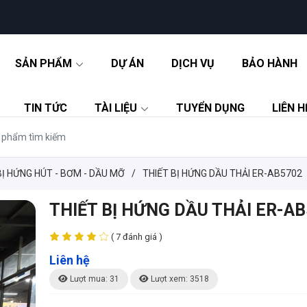
SẢN PHẨM
DỰ ÁN
DỊCH VỤ
BẢO HÀNH
TIN TỨC
TÀI LIỆU
TUYỂN DỤNG
LIÊN H
BỊ HỨNG HÚT - BƠM - DẦU MỠ
/
THIẾT BỊ HỨNG DẦU THẢI ER-AB5702
THIẾT BỊ HỨNG DẦU THẢI ER-AB
( 7 đánh giá )
Liên hệ
Lượt mua: 31
Lượt xem: 3518