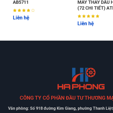
G
AB5711
MÁY THAY DẦU H
(72 CHI TIẾT) AT
Liên hệ
Liên hệ
CÔNG TY CỔ PHẦN ĐẦU TƯ THƯƠNG M
Văn phòng: Số 918 đường Kim Giang, phường Thanh Liệt,