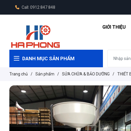
Call: 0912 847 848
GIỚI THIỆU
DANH MỤC SẢN PHẨM
Trang chủ
/
Sản phẩm
/
SỬA CHỮA & BẢO DƯỠNG
/
THIẾT 