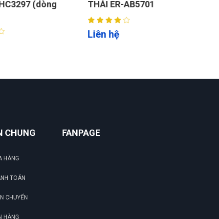
HC3297 (dòng
THẢI ER-AB5701
L
Liên hệ
N CHUNG
FANPAGE
A HÀNG
ANH TOÁN
ẬN CHUYỂN
N HÀNG