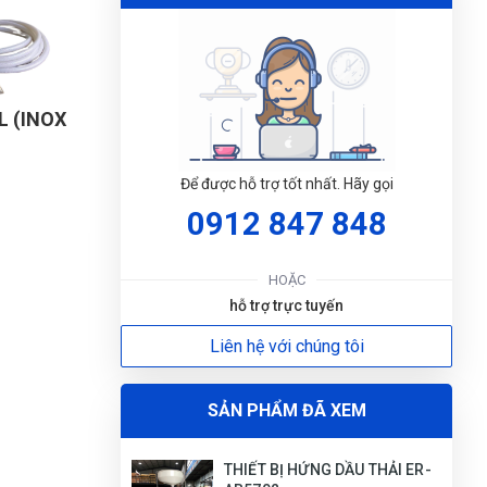
(Đánh giá 1 năm trước)
Để lại số đt chưa đầy 5 phút đã có người liên
hệ lại tư vấn rồi
L (INOX
Lê Chí Trung
LT
Để được hỗ trợ tốt nhất. Hãy gọi
(Đánh giá 1 năm trước)
0912 847 848
ĐẶT
Thật khổng thể tin nổi. Chất đến từng đồng
LỊC
HOẶC
hỗ trợ trực tuyến
Liên hệ với chúng tôi
Tuyết Trang
TT
(Đánh giá 1 năm trước)
SẢN PHẨM ĐÃ XEM
giao hàng nhanh mik cực ưng nha
THIẾT BỊ HỨNG DẦU THẢI ER-