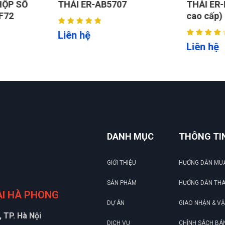
ỘP SỐ
THẢI ER-AB5707
THẢI ER-
F72
cao cấp)
Liên hệ
Liên hệ
DANH MỤC
THÔNG TI
GIỚI THIỆU
HƯỚNG DẪN MU
SẢN PHẨM
HƯỚNG DẪN TH
ẠI HÀ PHONG
DỰ ÁN
GIAO NHẬN & V
 TP. Hà Nội
DỊCH VỤ
CHÍNH SÁCH BÁ