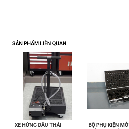
2. Thông số kỹ thuật:
Dung tích bình chứa: 70 lít.
Tốc độ bơm: 3,5 l/phút.
Chiều dài ống: 1,55m.
Bánh xe dẫn hướng: 2 chiếc.
Bánh xe cố định: 2 chiếc.
SẢN PHẨM LIÊN QUAN
Độ dày vật liệu: 1,5 mm.
Chiều cao: 1,33-1,56m.
Kích thước đóng gói: 53x53x89 cm
..
Xuất xứ: China; Hàng xuất thị trường châu Âu.
XE HỨNG DẦU THẢI
BỘ PHỤ KIỆN MỞ