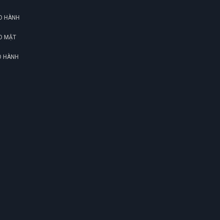
O HÀNH
O MẬT
O HÀNH