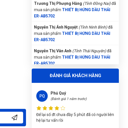
(Đánh giá 1 năm trước)
Nguyễn Thị Ánh Nguyệt
(Tỉnh Ninh Bình)
đã
mua sản phẩm
THIẾT BỊ HỨNG DẦU THẢI
ER-AB5702
giảm giá là thấy thích rồi
Nguyễn Thị Vân Anh
(Tỉnh Thái Nguyên)
đã
mua sản phẩm
THIẾT BỊ HỨNG DẦU THẢI
ER-AB5702
Phú Quý
PQ
Phùng Bảo Ngọc
(Thành phố Đà Nẵng)
(Đánh giá 1 năm trước)
purchase
THIẾT BỊ HỨNG DẦU THẢI ER-
AB5702
Để lại số đt chưa đầy 5 phút đã có người liên
hệ lại tư vấn rồi
Nguyễn Vũ Khoa Nguyên
(Tỉnh Hải Dương)
đã
ĐÁNH GIÁ KHÁCH HÀNG
mua sản phẩm
THIẾT BỊ HỨNG DẦU THẢI
ER-AB5702
Lê Chí Trung
LT
Võ Thị Thanh Tươi
(Tỉnh Quảng Ngãi)
đã
(Đánh giá 1 năm trước)
mua sản phẩm
THIẾT BỊ HỨNG DẦU THẢI
ER-AB5702
Thật khổng thể tin nổi. Chất đến từng đồng
Lê Hoàng Khánh Duy
(Tỉnh Bình Định)
đã mua