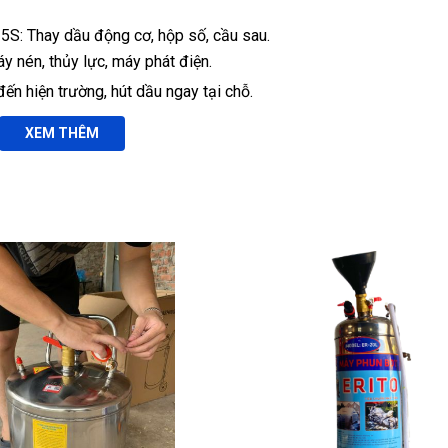
 5S: Thay dầu động cơ, hộp số, cầu sau.
 nén, thủy lực, máy phát điện.
ến hiện trường, hút dầu ngay tại chỗ.
XEM THÊM
 phụ thuộc nguồn điện, giảm rủi ro cháy nổ.
 mẽ, xử lý nhanh lượng dầu thải lớn.
 cao ngăn văng dầu.
g để phù hợp với nhiều loại xe.
ch báo mực dầu, dễ quan sát.
g thu hồi.
xoay 360° có khóa, dễ di chuyển và cố định.