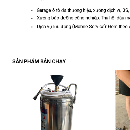
Garage ô tô đa thương hiệu, xưởng dịch vụ 3S,
Xưởng bảo dưỡng công nghiệp: Thu hồi dầu máy
Dịch vụ lưu động (Mobile Service): Đem theo đ
1.2. Điểm nhấn công nghệ
Hoạt động bằng khí nén:
Tận dụng máy nén khí sẵn có trong gara, không
SẢN PHẨM BÁN CHẠY
Áp suất làm việc tiêu chuẩn 8–10 bar, hút mạnh
Phễu hứng dầu siêu rộng:
Đường kính phễu lên tới Ø350 mm, thành chắn
Điều chỉnh độ cao phễu (800–1 000 mm) dễ dàn
Bình chứa thép sơn tĩnh điện:
Dung tích đa dạng (30 L, 50 L, 80 L,...), có vạ
Vạch chia mực dầu bên trong, dễ quan sát lượn
Di động – an toàn:
Khung chân thép tích hợp bánh xe công nghiệp 