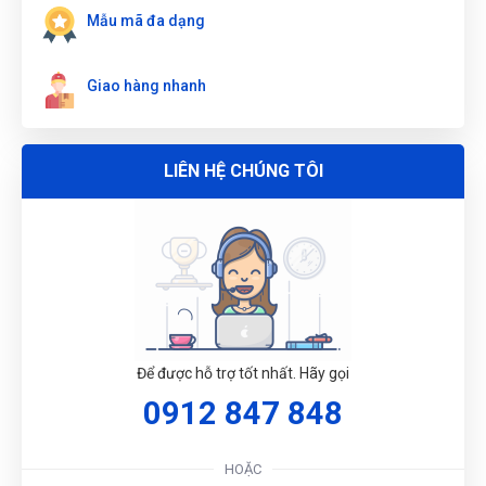
Mẫu mã đa dạng
Giao hàng nhanh
LIÊN HỆ CHÚNG TÔI
G
N
DU
Để được hỗ trợ tốt nhất. Hãy gọi
0912 847 848
HOẶC