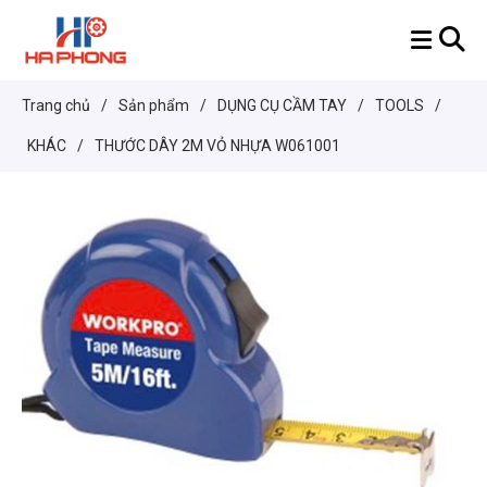
Trang chủ
/
Sản phẩm
/
DỤNG CỤ CẦM TAY
/
TOOLS
/
KHÁC
/
THƯỚC DÂY 2M VỎ NHỰA W061001