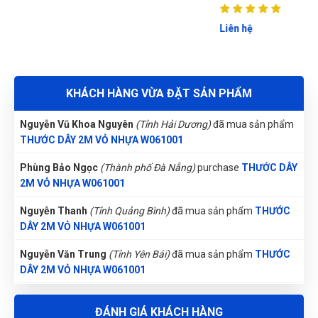
DÂY 2M VỎ NHỰA W061001
Liên hệ
Phạm Ngọc Vinh
(Thành phố Hồ Chí Minh)
purchase
THƯỚC
DÂY 2M VỎ NHỰA W061001
Đặng Thị Thúy
(Tỉnh Nghệ An)
đã mua sản phẩm
THƯỚC DÂY
KHÁCH HÀNG VỪA ĐẶT SẢN PHẨM
2M VỎ NHỰA W061001
Nguyễn Vũ Khoa Nguyên
(Tỉnh Hải Dương)
đã mua sản phẩm
THƯỚC DÂY 2M VỎ NHỰA W061001
Phùng Bảo Ngọc
(Thành phố Đà Nẵng)
purchase
THƯỚC DÂY
2M VỎ NHỰA W061001
Nguyễn Thanh
(Tỉnh Quảng Bình)
đã mua sản phẩm
THƯỚC
DÂY 2M VỎ NHỰA W061001
Nguyễn Văn Trung
(Tỉnh Yên Bái)
đã mua sản phẩm
THƯỚC
DÂY 2M VỎ NHỰA W061001
Gọi và Điện
(Tỉnh Kon Tum)
đã mua sản phẩm
THƯỚC DÂY
ĐÁNH GIÁ KHÁCH HÀNG
2M VỎ NHỰA W061001