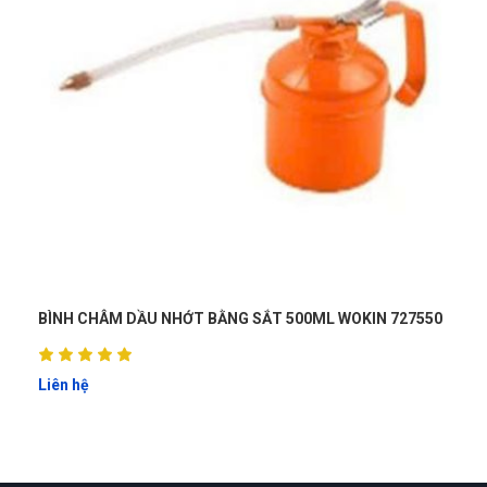
727550
TÚI ĐỰNG DỤNG CỤ CÓ DÂY ĐEO 15" 380mm W081070
Liên hệ