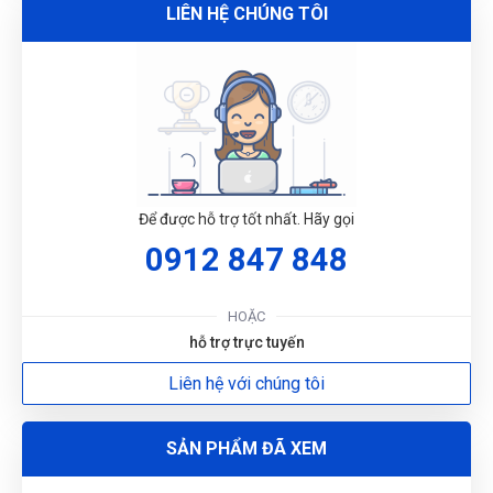
LIÊN HỆ CHÚNG TÔI
Duyên Phan
DP
(Đánh giá 1 năm trước)
Nhân viên tuy ít nhưng phục vụ rất chu đáo nhưng nhiệt tình
G
Để được hỗ trợ tốt nhất. Hãy gọi
N
0912 847 848
Võ Minh Thiện
VT
(Đánh giá 1 năm trước)
DU
HOẶC
Cảm nhận sản phẩm rất tốt, lúc đầu cũng rất ngần ngại và
hỗ trợ trực tuyến
tham khảo nhiều bên, nhưng sau đó lựa chọn bên đây, sản
Liên hệ với chúng tôi
phẩm tthật chất lượng nên rất hài lòng, cảm ơn.
Đăng Khôi
SẢN PHẨM ĐÃ XEM
ĐK
(Đánh giá 1 năm trước)