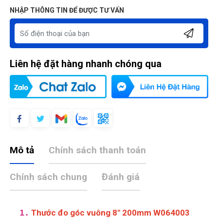
NHẬP THÔNG TIN ĐỂ ĐƯỢC TƯ VẤN
Liên hệ đặt hàng nhanh chóng qua
Mô tả
Chính sách thanh toán
Chính sách chung
Đánh giá
Duyên Phan
DP
(Đánh giá 1 năm trước)
1.
Thước đo góc vuông 8" 200mm W064003