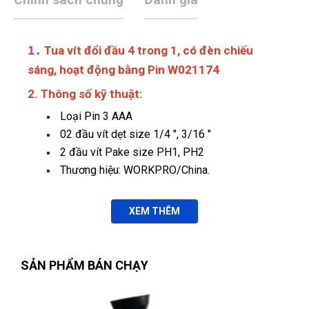
1.
Tua vít đổi đầu 4 trong 1, có đèn chiếu
sáng, hoạt động bằng Pin W021174
2. Thông số kỹ thuật:
Loại Pin 3 AAA
02 đầu vít dẹt size 1/4 ", 3/16 "
2 đầu vít Pake size PH1, PH2
Thương hiệu: WORKPRO/China.
XEM THÊM
SẢN PHẨM BÁN CHẠY
Nguyễn Tuấn An
(Huyện Phù Ninh)
đã mua sản phẩm
TUA
VÍT ĐỔI ĐẦU 4 IN 1, CÓ ĐÈN CHIẾU SÁNG, HOẠT ĐỘNG BẰNG
PIN W021174