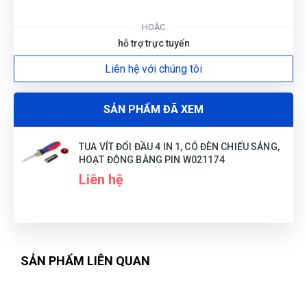
HOẶC
hỗ trợ trực tuyến
Liên hệ với chúng tôi
SẢN PHẨM ĐÃ XEM
TUA VÍT ĐỔI ĐẦU 4 IN 1, CÓ ĐÈN CHIẾU SÁNG,
HOẠT ĐỘNG BẰNG PIN W021174
Liên hệ
SẢN PHẨM LIÊN QUAN