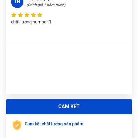
Trương Thị Phượng Hằng
(Tỉnh Đồng Nai)
đã mua sản phẩm
TN
(Đánh giá 1 năm trước)
TUA VÍT ĐỔI ĐẦU 4 IN 1, CÓ ĐÈN CHIẾU SÁNG, HOẠT ĐỘNG
BẰNG PIN W021174
chất lượng number 1
Đặng Thị Thúy
(Tỉnh Nghệ An)
đã mua sản phẩm
TUA VÍT ĐỔI
ĐẦU 4 IN 1, CÓ ĐÈN CHIẾU SÁNG, HOẠT ĐỘNG BẰNG PIN
W021174
Nguyễn Vũ Khoa Nguyên
(Tỉnh Hải Dương)
đã mua sản phẩm
TUA VÍT ĐỔI ĐẦU 4 IN 1, CÓ ĐÈN CHIẾU SÁNG, HOẠT ĐỘNG
BẰNG PIN W021174
Nguyễn Tuấn An
(Tỉnh Phú Yên)
đã mua sản phẩm
TUA VÍT
ĐỔI ĐẦU 4 IN 1, CÓ ĐÈN CHIẾU SÁNG, HOẠT ĐỘNG BẰNG PIN
W021174
ĐẶT
LỊCH
Trần Thị Kim Trúc
(Tỉnh Tây Ninh)
đã mua sản phẩm
TUA
CAM KẾT
VÍT ĐỔI ĐẦU 4 IN 1, CÓ ĐÈN CHIẾU SÁNG, HOẠT ĐỘNG BẰNG
PIN W021174
Cam kết chất lượng sản phẩm
Nguyễn Tuấn An
(Huyện Phù Ninh)
đã mua sản phẩm
TUA
VÍT ĐỔI ĐẦU 4 IN 1, CÓ ĐÈN CHIẾU SÁNG, HOẠT ĐỘNG BẰNG