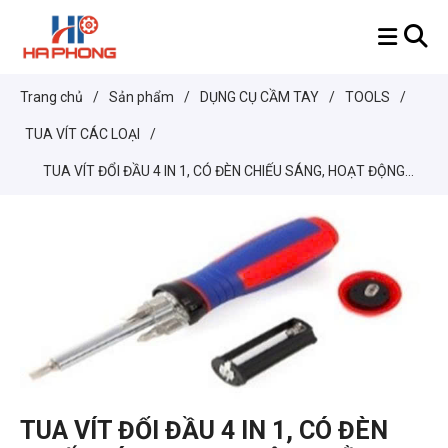
Trang chủ
/
Sản phẩm
/
DỤNG CỤ CẦM TAY
/
TOOLS
/
TUA VÍT CÁC LOẠI
/
TUA VÍT ĐỔI ĐẦU 4 IN 1, CÓ ĐÈN CHIẾU SÁNG, HOẠT ĐỘNG
BẰNG PIN W021174
TUA VÍT ĐỔI ĐẦU 4 IN 1, CÓ ĐÈN