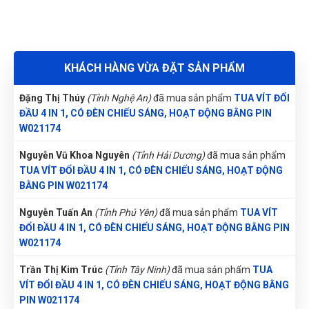
TUA VÍT ĐỔI ĐẦU 4 IN 1, CÓ ĐÈN CHIẾU SÁNG, HOẠT ĐỘNG
BẰNG PIN W021174
Đặng Thị Thúy
(Tỉnh Nghệ An)
đã mua sản phẩm
TUA VÍT ĐỔI
ĐẦU 4 IN 1, CÓ ĐÈN CHIẾU SÁNG, HOẠT ĐỘNG BẰNG PIN
KHÁCH HÀNG VỪA ĐẶT SẢN PHẨM
W021174
Nguyễn Vũ Khoa Nguyên
(Tỉnh Hải Dương)
đã mua sản phẩm
TUA VÍT ĐỔI ĐẦU 4 IN 1, CÓ ĐÈN CHIẾU SÁNG, HOẠT ĐỘNG
BẰNG PIN W021174
Nguyễn Tuấn An
(Tỉnh Phú Yên)
đã mua sản phẩm
TUA VÍT
ĐỔI ĐẦU 4 IN 1, CÓ ĐÈN CHIẾU SÁNG, HOẠT ĐỘNG BẰNG PIN
W021174
Trần Thị Kim Trúc
(Tỉnh Tây Ninh)
đã mua sản phẩm
TUA
VÍT ĐỔI ĐẦU 4 IN 1, CÓ ĐÈN CHIẾU SÁNG, HOẠT ĐỘNG BẰNG
PIN W021174
Nguyễn Tuấn An
(Huyện Phù Ninh)
đã mua sản phẩm
TUA
VÍT ĐỔI ĐẦU 4 IN 1, CÓ ĐÈN CHIẾU SÁNG, HOẠT ĐỘNG BẰNG
PIN W021174