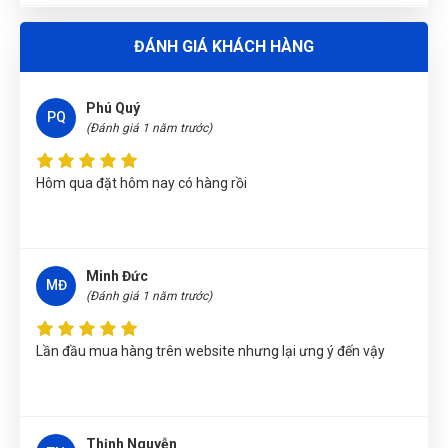
Nguyễn Văn Trung
(Tỉnh Yên Bái)
đã mua sản phẩm
TUA VÍT
ĐÁNH GIÁ KHÁCH HÀNG
ĐỔI ĐẦU 4 IN 1, CÓ ĐÈN CHIẾU SÁNG, HOẠT ĐỘNG BẰNG PIN
W021174
Phú Quý
PQ
Võ Thị Thanh Tươi
(Tỉnh Quảng Ngãi)
đã mua sản phẩm
TUA
(Đánh giá 1 năm trước)
VÍT ĐỔI ĐẦU 4 IN 1, CÓ ĐÈN CHIẾU SÁNG, HOẠT ĐỘNG BẰNG
PIN W021174
Hôm qua đặt hôm nay có hàng rồi
Nhật Vy
(Tỉnh Bình Dương)
đã mua sản phẩm
TUA VÍT ĐỔI
ĐẦU 4 IN 1, CÓ ĐÈN CHIẾU SÁNG, HOẠT ĐỘNG BẰNG PIN
W021174
Minh Đức
Nguyễn Thị Vân Anh
(Tỉnh Thái Nguyên)
đã mua sản phẩm
MĐ
(Đánh giá 1 năm trước)
TUA VÍT ĐỔI ĐẦU 4 IN 1, CÓ ĐÈN CHIẾU SÁNG, HOẠT ĐỘNG
BẰNG PIN W021174
Lần đầu mua hàng trên website nhưng lại ưng ý đến vậy
Phạm Ngọc Vinh
(Thành phố Hồ Chí Minh)
purchase
TUA VÍT
ĐỔI ĐẦU 4 IN 1, CÓ ĐÈN CHIẾU SÁNG, HOẠT ĐỘNG BẰNG PIN
W021174
Thịnh Nguyễn