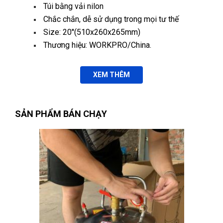
Túi bằng vải nilon
Tuyết Trang
Chắc chắn, dễ sử dụng trong mọi tư thế
TT
(Đánh giá 1 năm trước)
Size: 20''(510x260x265mm)
Thương hiệu: WORKPRO/China.
Thà không bán chớ bán là phải hàng chuẩn. Kết nhất câu
này của chủ shop
XEM THÊM
Phát Đạt
PĐ
(Đánh giá 1 năm trước)
SẢN PHẨM BÁN CHẠY
Chất lượng thật
Võ Minh Thiện
VT
(Đánh giá 1 năm trước)
Không gian hài hòa, mới lạ. Thích vì không gian nơi đây nhé