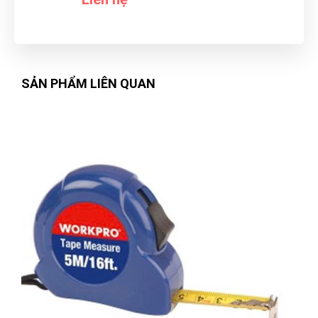
Võ Minh Thiện
VT
(Đánh giá 1 năm trước)
Không gian hài hòa, mới lạ. Thích vì không gian nơi đây nhé
SẢN PHẨM LIÊN QUAN
Hữu Trọng
HT
(Đánh giá 1 năm trước)
Để lại số đt chưa đầy 5 phút đã có người liên hệ lại tư vấn rồi