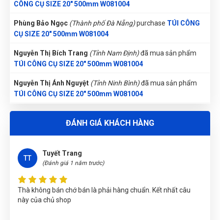
CÔNG CỤ SIZE 20" 500mm W081004
Phùng Bảo Ngọc
(Thành phố Đà Nẵng)
purchase
TÚI CÔNG
Hài lòng về chất lượng sản phảm bên bạn, nhân viên tư vấn
CỤ SIZE 20" 500mm W081004
kỹ
Nguyễn Thị Bích Trang
(Tỉnh Nam Định)
đã mua sản phẩm
TÚI CÔNG CỤ SIZE 20" 500mm W081004
Huyền Trang
HT
(Đánh giá 1 năm trước)
Nguyễn Thị Ánh Nguyệt
(Tỉnh Ninh Bình)
đã mua sản phẩm
TÚI CÔNG CỤ SIZE 20" 500mm W081004
tìm cái là thấy bên đây đầu tiên luôn.
Nguyễn Văn Trung
(Tỉnh Yên Bái)
đã mua sản phẩm
TÚI
ĐÁNH GIÁ KHÁCH HÀNG
CÔNG CỤ SIZE 20" 500mm W081004
Phạm Ngọc Vinh
(Thành phố Hồ Chí Minh)
purchase
TÚI
Tuyết Trang
CÔNG CỤ SIZE 20" 500mm W081004
TT
(Đánh giá 1 năm trước)
Nguyễn Vũ Khoa Nguyên
(Tỉnh Hải Dương)
đã mua sản phẩm
TÚI CÔNG CỤ SIZE 20" 500mm W081004
Thà không bán chớ bán là phải hàng chuẩn. Kết nhất câu
này của chủ shop
Trần Lê Quỳnh Như
(Tỉnh Thái Bình)
đã mua sản phẩm
TÚI
CÔNG CỤ SIZE 20" 500mm W081004