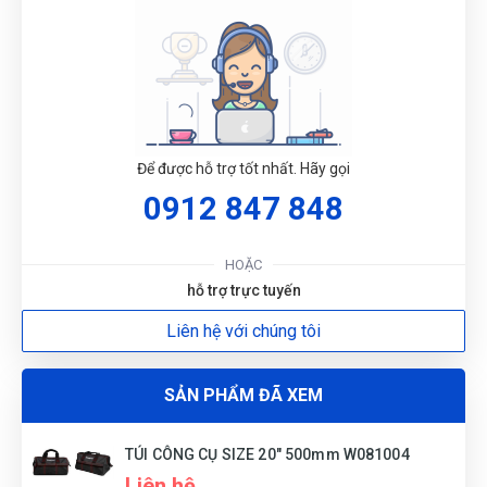
tìm cái là thấy bên đây đầu tiên luôn.
G
Tuyết Trang
TT
Để được hỗ trợ tốt nhất. Hãy gọi
(Đánh giá 1 năm trước)
0912 847 848
N
Thà không bán chớ bán là phải hàng chuẩn. Kết nhất câu
này của chủ shop
DU
HOẶC
hỗ trợ trực tuyến
Liên hệ với chúng tôi
Phát Đạt
PĐ
(Đánh giá 1 năm trước)
SẢN PHẨM ĐÃ XEM
Chất lượng thật
TÚI CÔNG CỤ SIZE 20" 500mm W081004
Liên hệ