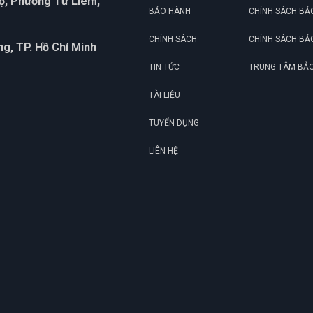
họ, Phường Từ Liêm,
BẢO HÀNH
CHÍNH SÁCH BẢ
CHÍNH SÁCH
CHÍNH SÁCH BẢ
g, TP. Hồ Chí Minh
TIN TỨC
TRUNG TÂM BẢ
TÀI LIỆU
TUYỂN DỤNG
LIÊN HỆ