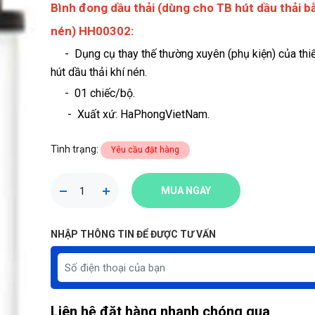
Bình đong dầu thải (dùng cho TB hút dầu thải b
nén) HH00302:
- Dụng cụ thay thế thường xuyên (phụ kiện) của thiế
hút dầu thải khí nén.
- 01 chiếc/bộ.
-
Xuất xứ: HaPhongVietNam.
Tình trạng:
Yêu cầu đặt hàng
MUA NGAY
NHẬP THÔNG TIN ĐỂ ĐƯỢC TƯ VẤN
Liên hệ đặt hàng nhanh chóng qua