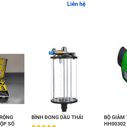
Liên hệ
THẢI
BỘ GIẢM THANH KHÍ NÉN
MÁY THA
HH00302
ĐỘNG OTO