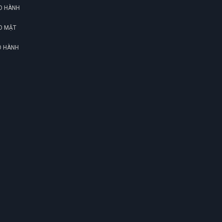
O HÀNH
O MẬT
O HÀNH