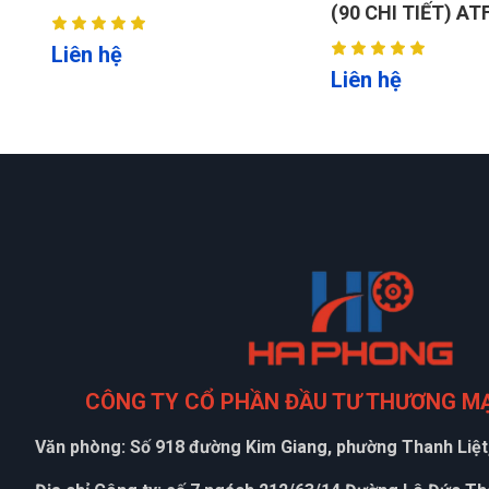
(90 CHI TIẾT) ATF90
Liên hệ
Liên hệ
CÔNG TY CỔ PHẦN ĐẦU TƯ THƯƠNG M
Văn phòng: Số 918 đường Kim Giang, phường Thanh Liệt,