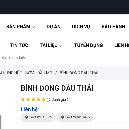
SẢN PHẨM
DỰ ÁN
DỊCH VỤ
BẢO HÀNH
TIN TỨC
TÀI LIỆU
TUYỂN DỤNG
LIÊN H
BỊ HỨNG HÚT - BƠM - DẦU MỠ
/
BÌNH ĐONG DẦU THẢI
BÌNH ĐONG DẦU THẢI
( 2 đánh giá )
Liên hệ
Lượt mua: 115
Lượt xem: 3475