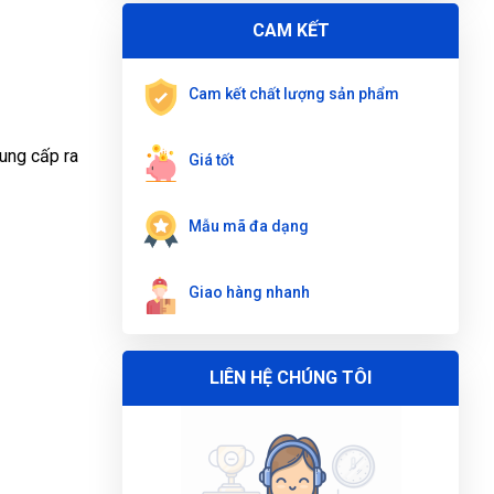
phẩm
BÌNH ĐONG DẦU THẢI
CAM KẾT
Lê Hoàng Khánh Duy
(Tỉnh Bình Định)
đã mua
sản phẩm
BÌNH ĐONG DẦU THẢI
Cam kết chất lượng sản phẩm
Nguyễn Thị Ánh Nguyệt
(Tỉnh Ninh Bình)
đã
mua sản phẩm
BÌNH ĐONG DẦU THẢI
cung cấp ra
Giá tốt
Mẫu mã đa dạng
Giao hàng nhanh
LIÊN HỆ CHÚNG TÔI