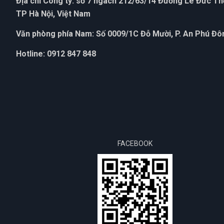
Địa chỉ Công ty: số 7 ngách 212/63/14 Đường Lê Đức T
TP Hà Nội, Việt Nam
Văn phòng phía Nam: Số 0009/1C Đỗ Mười, P. An Phú Đôn
Hotline: 0912 847 848
FACEBOOK