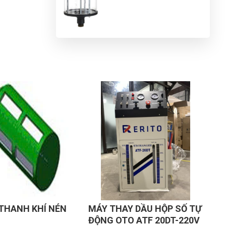
G
N
DU
Y DẦU HỘP SỐ TỰ
THIẾT BỊ HỨNG HÚT DẦU
T
 ATF 20DT-220V
THẢI ER-AB5707
E