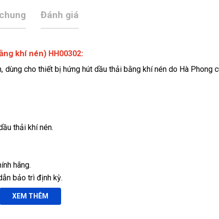
 chung
Đánh giá
ằng khí nén)
:
HH00302
, dùng cho thiết bị hứng hút dầu thải bằng khí nén do Hà Phong 
dầu thải khí nén.
hính hãng.
ẫn bảo trì định kỳ.
tỉnh xa.
XEM THÊM