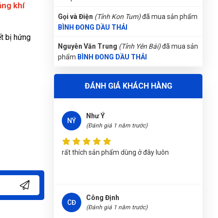
ằng khí
Gọi và Điện
(Tỉnh Kon Tum)
đã mua sản phẩm
BÌNH ĐONG DẦU THẢI
t bị hứng
Nguyễn Văn Trung
(Tỉnh Yên Bái)
đã mua sản
phẩm
BÌNH ĐONG DẦU THẢI
Nguyễn Phương Yến Linh
(Tỉnh Tuyên Quang)
đã mua sản phẩm
BÌNH ĐONG DẦU THẢI
ĐÁNH GIÁ KHÁCH HÀNG
Nguyễn Tuấn An
(Tỉnh Phú Yên)
đã mua sản
phẩm
BÌNH ĐONG DẦU THẢI
Như Ý
NÝ
(Đánh giá 1 năm trước)
Lê Hoàng Khánh Duy
(Tỉnh Bình Định)
đã mua
sản phẩm
BÌNH ĐONG DẦU THẢI
rất thích sản phẩm dùng ở đây luôn
Nguyễn Thị Ánh Nguyệt
(Tỉnh Ninh Bình)
đã
mua sản phẩm
BÌNH ĐONG DẦU THẢI
Phạm Ngọc Vinh
(Thành phố Hồ Chí Minh)
Công Định
CĐ
purchase
BÌNH ĐONG DẦU THẢI
(Đánh giá 1 năm trước)