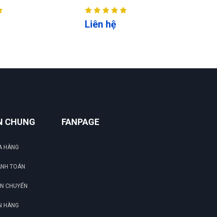
Liên hệ
L
N CHUNG
FANPAGE
A HÀNG
ANH TOÁN
ẬN CHUYỂN
N HÀNG