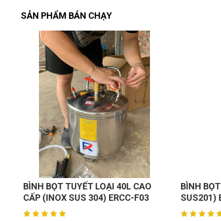
Bộ: 01 chiếc.
SẢN PHẨM BÁN CHẠY
Xuất xứ: HaPhongVietNam.
BÌNH BỌT TUYẾT LOẠI 40L CAO
BÌNH BỌT
CẤP (INOX SUS 304) ERCC-F03
SUS201) 