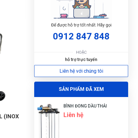
Để được hỗ trợ tốt nhất. Hãy gọi
0912 847 848
HOẶC
hỗ trợ trực tuyến
ĐẶT
Liên hệ với chúng tôi
LỊC
SẢN PHẨM ĐÃ XEM
BÌNH ĐONG DẦU THẢI
Liên hệ
L (INOX