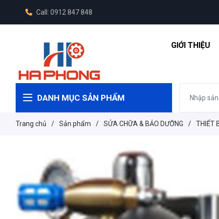
Call: 0912 847 848
GIỚI THIỆU
DANH MỤC SẢN PHẨM
Trang chủ
/
Sản phẩm
/
SỬA CHỮA & BẢO DƯỠNG
/
THIẾT 