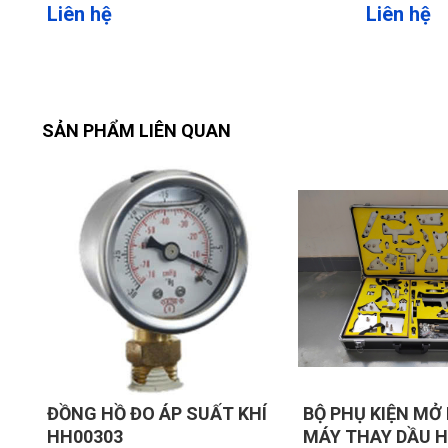
Liên hệ
Liên hệ
SẢN PHẨM LIÊN QUAN
HÍ
BỘ PHỤ KIỆN MỞ RỘNG
BÌNH ĐONG DẦU 
MÁY THAY DẦU HỘP SỐ