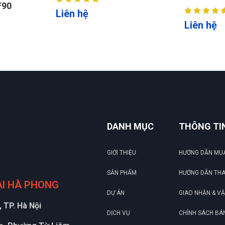
Liên hệ
Liên hệ
DANH MỤC
THÔNG TI
GIỚI THIỆU
HƯỚNG DẪN MU
SẢN PHẨM
HƯỚNG DẪN TH
ẠI HÀ PHONG
DỰ ÁN
GIAO NHẬN & V
 TP. Hà Nội
DỊCH VỤ
CHÍNH SÁCH BÁ