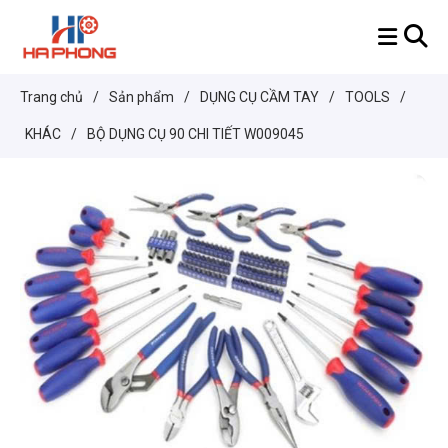
Trang chủ
/
Sản phẩm
/
DỤNG CỤ CẦM TAY
/
TOOLS
/
KHÁC
/
BỘ DỤNG CỤ 90 CHI TIẾT W009045