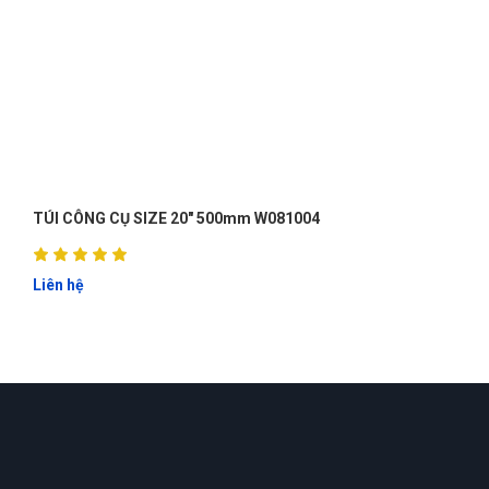
Nguyễn Phước Thành
NT
(Đánh giá 1 năm trước)
được 1 người bạn giới thiệu, nhưng khi trãi nghiệm thì ở đây
đúng là tuyệt vời
THÙNG NHỰA ĐỰNG ĐỒ NGHỀ 22.5" (572 x 300 x 295MM)
W083017
Tuyền
T
(Đánh giá 1 năm trước)
Liên hệ
Chất lượng sản phẩm tuyệt vời.Mọi người nên mua nhé
Phạm Hoàng Phúc
PP
(Đánh giá 1 năm trước)