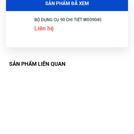
Nguyễn Đông
SẢN PHẨM ĐÃ XEM
NĐ
(Đánh giá 1 năm trước)
BỘ DỤNG CỤ 90 CHI TIẾT W009045
Nhân viên tuy ít nhưng phục vụ rất chu đáo nhưng nhiệt tình
Liên hệ
Thanh Việt
TV
(Đánh giá 1 năm trước)
SẢN PHẨM LIÊN QUAN
Sử dụng dc 1 thời gian tôi cảm thấy rất ok
Thái Quý
TQ
(Đánh giá 1 năm trước)
Thật khổng thể tin nổi. Chất đến từng đồng