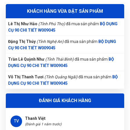
Lần đầu đến nhưng rất hài lòng về cung cách phục vụ tại đây
Lê Thị Như Hảo
(Tỉnh Phú Thọ)
đã mua sản phẩm
BỘ DỤNG
KHÁCH HÀNG VỪA ĐẶT SẢN PHẨM
CỤ 90 CHI TIẾT W009045
Đặng Thị Thúy
(Tỉnh Nghệ An)
đã mua sản phẩm
BỘ DỤNG
Nguyễn Đông
CỤ 90 CHI TIẾT W009045
NĐ
(Đánh giá 1 năm trước)
Trần Lê Quỳnh Như
(Tỉnh Thái Bình)
đã mua sản phẩm
BỘ
DỤNG CỤ 90 CHI TIẾT W009045
Nhân viên tuy ít nhưng phục vụ rất chu đáo nhưng nhiệt tình
Võ Thị Thanh Tươi
(Tỉnh Quảng Ngãi)
đã mua sản phẩm
BỘ
DỤNG CỤ 90 CHI TIẾT W009045
Nguyễn Tuấn An
(Tỉnh Phú Yên)
đã mua sản phẩm
BỘ DỤNG
Thanh Việt
TV
CỤ 90 CHI TIẾT W009045
(Đánh giá 1 năm trước)
Nguyễn Phương Yến Linh
(Tỉnh Tuyên Quang)
đã mua sản
ĐÁNH GIÁ KHÁCH HÀNG
Sử dụng dc 1 thời gian tôi cảm thấy rất ok
phẩm
BỘ DỤNG CỤ 90 CHI TIẾT W009045
Nguyễn Thị Bích Trang
(Tỉnh Nam Định)
đã mua sản phẩm
BỘ DỤNG CỤ 90 CHI TIẾT W009045