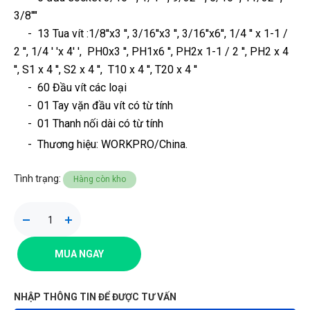
3/8""
- 13 Tua vít :1/8''x3 '', 3/16''x3 '', 3/16''x6'', 1/4 '' x 1-1 /
2 '', 1/4 ' 'x 4' ', PH0x3 '', PH1x6 '', PH2x 1-1 / 2 '', PH2 x 4
'', S1 x 4 '', S2 x 4 '', T10 x 4 '', T20 x 4 ''
- 60 Đầu vít các loại
- 01 Tay vặn đầu vít có từ tính
- 01 Thanh nối dài có từ tính
- Thương hiệu
: WORKPRO/China.
Tình trạng:
Hàng còn kho
MUA NGAY
NHẬP THÔNG TIN ĐỂ ĐƯỢC TƯ VẤN