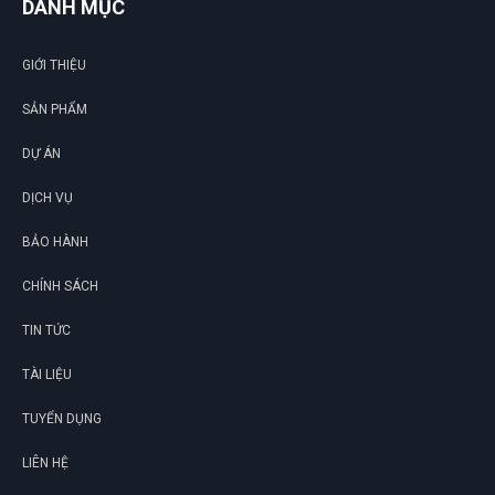
DANH MỤC
Thiên Phước
TP
(Đánh giá 1 năm trước)
GIỚI THIỆU
Sản phẩm tốt giao hàng nhanh ship thân thiện
SẢN PHẨM
DỰ ÁN
DỊCH VỤ
BẢO HÀNH
CHÍNH SÁCH
TIN TỨC
TÀI LIỆU
TUYỂN DỤNG
LIÊN HỆ