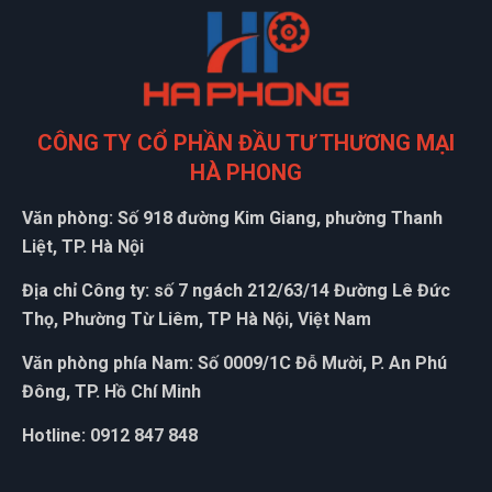
ưu đãi khách cũ là 5 sao
Quốc Việt
CÔNG TY CỔ PHẦN ĐẦU TƯ THƯƠNG MẠI
QV
(Đánh giá 1 năm trước)
HÀ PHONG
Lúc nào liên hệ cũng có người tư vấn ,tôi cảm thấy rất yên
Văn phòng: Số 918 đường Kim Giang, phường Thanh
tâm
Liệt, TP. Hà Nội
Địa chỉ Công ty: số 7 ngách 212/63/14 Đường Lê Đức
Phú Quốc
Thọ, Phường Từ Liêm, TP Hà Nội, Việt Nam
PQ
(Đánh giá 1 năm trước)
Văn phòng phía Nam: Số 0009/1C Đỗ Mười, P. An Phú
Đông, TP. Hồ Chí Minh
muốn mua hàng chuẩn sịn phải mua ở đây, nhiều bên lương
lẹo còn ở đây mua lần 3 rồi rất ok
Hotline: 0912 847 848