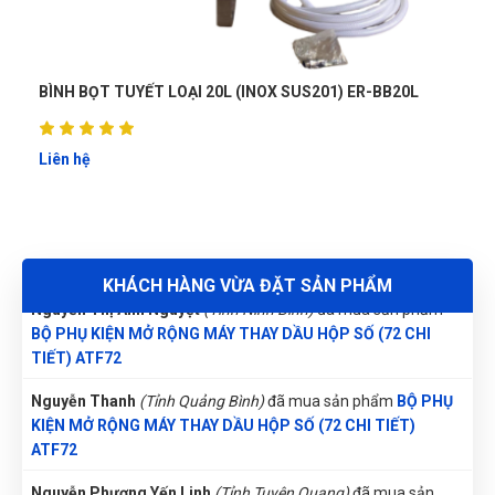
TIẾT) ATF72
Trần Thị Kim Trúc
(Tỉnh Tây Ninh)
đã mua sản phẩm
BỘ PHỤ
KIỆN MỞ RỘNG MÁY THAY DẦU HỘP SỐ (72 CHI TIẾT)
NOX SUS201) ER-BB20L
BÌNH BỌT TUYẾT LOẠI 80L (INOX SU
ATF72
Nhật Vy
(Tỉnh Bình Dương)
đã mua sản phẩm
BỘ PHỤ KIỆN
Liên hệ
MỞ RỘNG MÁY THAY DẦU HỘP SỐ (72 CHI TIẾT) ATF72
Đặng Thị Thúy
(Tỉnh Nghệ An)
đã mua sản phẩm
BỘ PHỤ
KIỆN MỞ RỘNG MÁY THAY DẦU HỘP SỐ (72 CHI TIẾT)
ATF72
KHÁCH HÀNG VỪA ĐẶT SẢN PHẨM
Nguyễn Thị Ánh Nguyệt
(Tỉnh Ninh Bình)
đã mua sản phẩm
BỘ PHỤ KIỆN MỞ RỘNG MÁY THAY DẦU HỘP SỐ (72 CHI
TIẾT) ATF72
Nguyễn Thanh
(Tỉnh Quảng Bình)
đã mua sản phẩm
BỘ PHỤ
KIỆN MỞ RỘNG MÁY THAY DẦU HỘP SỐ (72 CHI TIẾT)
ATF72
Nguyễn Phương Yến Linh
(Tỉnh Tuyên Quang)
đã mua sản