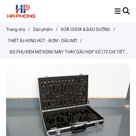
Trang chủ
/
Sản phẩm
/
SỬA CHỮA & BẢO DƯỠNG
/
THIẾT BỊ HỨNG HÚT - BƠM - DẦU MỠ
/
BỘ PHỤ KIỆN MỞ RỘNG MÁY THAY DẦU HỘP SỐ (72 CHI TIẾT)
ATF72