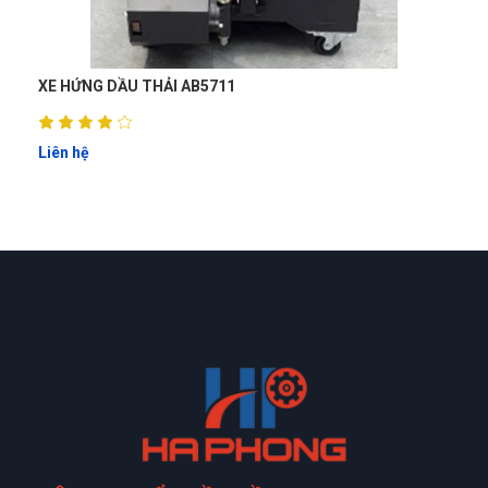
XE HỨNG DẦU THẢI AB5711
Liên hệ