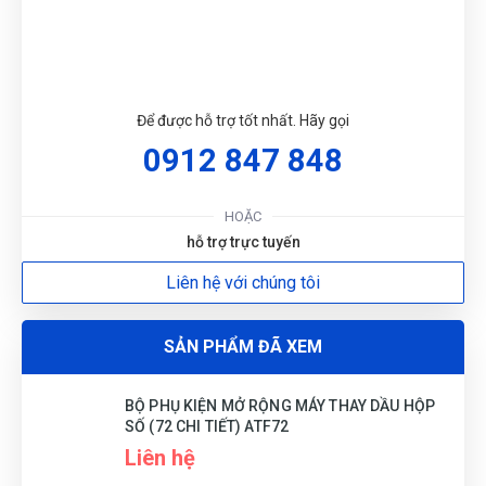
TIẾT) ATF72
DU
Để được hỗ trợ tốt nhất. Hãy gọi
0912 847 848
HOẶC
hỗ trợ trực tuyến
Liên hệ với chúng tôi
SẢN PHẨM ĐÃ XEM
BỘ PHỤ KIỆN MỞ RỘNG MÁY THAY DẦU HỘP
SỐ (72 CHI TIẾT) ATF72
Liên hệ