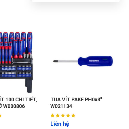
G
N
DU
T 100 CHI TIẾT,
TUA VÍT PAKE PH0x3"
T
Ỡ W000806
W021134
W
Liên hệ
L