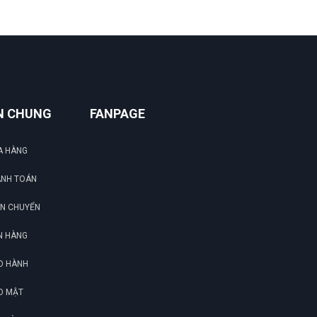
N CHUNG
FANPAGE
A HÀNG
ANH TOÁN
ẬN CHUYỂN
N HÀNG
O HÀNH
O MẬT