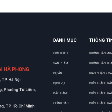
DANH MỤC
THÔNG TI
GIỚI THIỆU
HƯỚNG DẪN MU
SẢN PHẨM
HƯỚNG DẪN TH
ẠI HÀ PHONG
DỰ ÁN
GIAO NHẬN & V
 TP. Hà Nội
DỊCH VỤ
CHÍNH SÁCH BÁ
họ, Phường Từ Liêm,
BẢO HÀNH
CHÍNH SÁCH BẢ
CHÍNH SÁCH
CHÍNH SÁCH BẢ
g, TP. Hồ Chí Minh