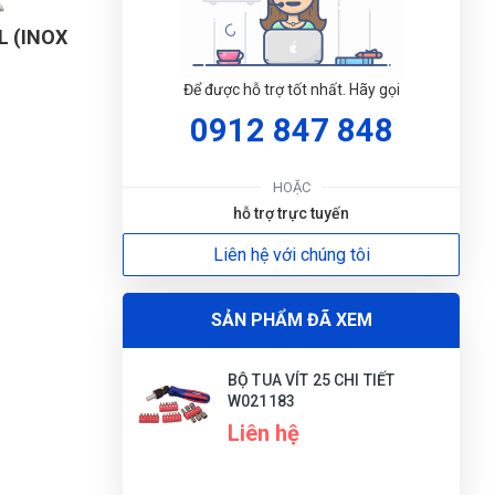
L (INOX
Để được hỗ trợ tốt nhất. Hãy gọi
0912 847 848
HOẶC
hỗ trợ trực tuyến
ĐẶT
Liên hệ với chúng tôi
LỊC
SẢN PHẨM ĐÃ XEM
BỘ TUA VÍT 25 CHI TIẾT
W021183
Liên hệ