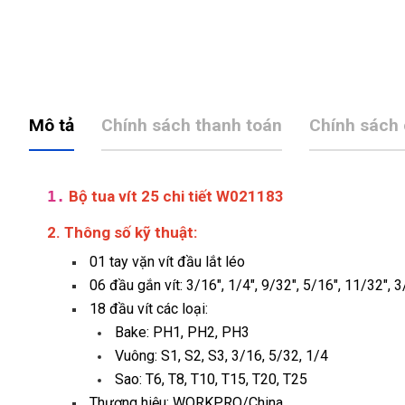
Mô tả
Chính sách thanh toán
Chính sách
1.
Bộ tua vít 25 chi tiết W021183
2. Thông số kỹ thuật:
01 tay vặn vít đầu lắt léo
06 đầu gắn vít: 3/16″, 1/4″, 9/32″, 5/16″, 11/32″, 3
18 đầu vít các loại:
Bake: PH1, PH2, PH3
Vuông: S1, S2, S3, 3/16, 5/32, 1/4
Sao: T6, T8, T10, T15, T20, T25
Thương hiệu: WORKPRO/China.