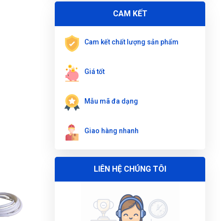
BỘ TUA VÍT 25 CHI TIẾT W021183
CAM KẾT
Trương Thị Phượng Hằng
(Tỉnh Đồng Nai)
đã
mua sản phẩm
BỘ TUA VÍT 25 CHI TIẾT
Cam kết chất lượng sản phẩm
W021183
Nguyễn Thị Ánh Nguyệt
(Tỉnh Ninh Bình)
đã
Giá tốt
mua sản phẩm
BỘ TUA VÍT 25 CHI TIẾT
W021183
Mẫu mã đa dạng
Gọi và Điện
(Tỉnh Kon Tum)
đã mua sản phẩm
BỘ TUA VÍT 25 CHI TIẾT W021183
Giao hàng nhanh
Nguyễn Thị Vân Anh
(Tỉnh Thái Nguyên)
đã
mua sản phẩm
BỘ TUA VÍT 25 CHI TIẾT
W021183
LIÊN HỆ CHÚNG TÔI