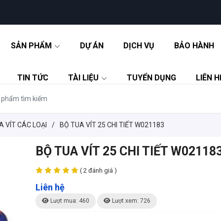
SẢN PHẨM
DỰ ÁN
DỊCH VỤ
BẢO HÀNH
TIN TỨC
TÀI LIỆU
TUYỂN DỤNG
LIÊN H
A VÍT CÁC LOẠI
/
BỘ TUA VÍT 25 CHI TIẾT W021183
BỘ TUA VÍT 25 CHI TIẾT W02118
( 2 đánh giá )
Liên hệ
Lượt mua: 460
Lượt xem: 726