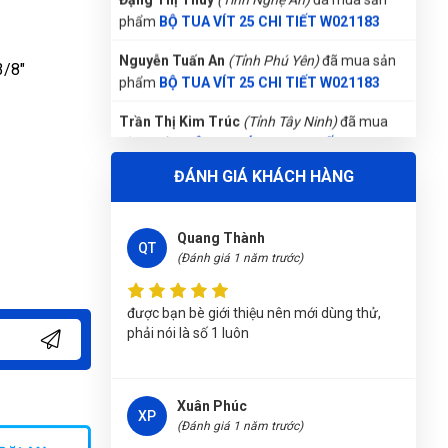
Nguyễn Tuấn An
(Tỉnh Phú Yên)
đã mua sản
phẩm
BỘ TUA VÍT 25 CHI TIẾT W021183
Trần Thị Kim Trúc
(Tỉnh Tây Ninh)
đã mua
3/8″
sản phẩm
BỘ TUA VÍT 25 CHI TIẾT W021183
Nhật Vy
(Tỉnh Bình Dương)
đã mua sản phẩm
BỘ TUA VÍT 25 CHI TIẾT W021183
ĐÁNH GIÁ KHÁCH HÀNG
Trương Thị Phượng Hằng
(Tỉnh Đồng Nai)
đã
mua sản phẩm
BỘ TUA VÍT 25 CHI TIẾT
W021183
Quang Thành
QT
(Đánh giá 1 năm trước)
Nguyễn Thị Ánh Nguyệt
(Tỉnh Ninh Bình)
đã
mua sản phẩm
BỘ TUA VÍT 25 CHI TIẾT
W021183
được bạn bè giới thiệu nên mới dùng thử,
phải nói là số 1 luôn
Gọi và Điện
(Tỉnh Kon Tum)
đã mua sản phẩm
BỘ TUA VÍT 25 CHI TIẾT W021183
Xuân Phúc
Nguyễn Thị Vân Anh
(Tỉnh Thái Nguyên)
đã
XP
(Đánh giá 1 năm trước)
mua sản phẩm
BỘ TUA VÍT 25 CHI TIẾT