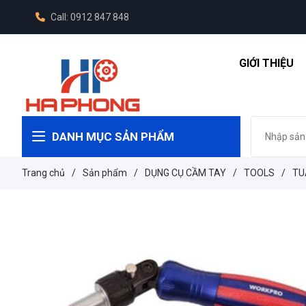
Call: 0912 847 848
GIỚI THIỆU
DANH MỤC SẢN PHẨM
Trang chủ
/
Sản phẩm
/
DỤNG CỤ CẦM TAY
/
TOOLS
/
TU