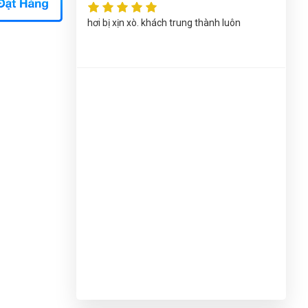
W021183
hơi bị xịn xò. khách trung thành luôn
Phùng Bảo Ngọc
(Thành phố Đà Nẵng)
purchase
BỘ TUA VÍT 25 CHI TIẾT W021183
Nguyễn Văn Trung
(Tỉnh Yên Bái)
đã mua sản
phẩm
BỘ TUA VÍT 25 CHI TIẾT W021183
Võ Thị Thanh Tươi
(Tỉnh Quảng Ngãi)
đã
mua sản phẩm
BỘ TUA VÍT 25 CHI TIẾT
W021183
Đặng Thị Thúy
(Tỉnh Nghệ An)
đã mua sản
phẩm
BỘ TUA VÍT 25 CHI TIẾT W021183
Nguyễn Tuấn An
(Tỉnh Phú Yên)
đã mua sản
phẩm
BỘ TUA VÍT 25 CHI TIẾT W021183
Trần Thị Kim Trúc
(Tỉnh Tây Ninh)
đã mua
sản phẩm
BỘ TUA VÍT 25 CHI TIẾT W021183
Nhật Vy
(Tỉnh Bình Dương)
đã mua sản phẩm