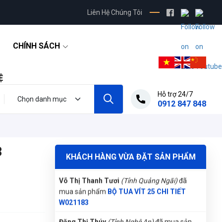
Liên Hệ Chúng Tôi
Gọi và Điện
(Tỉnh Kon Tum)
đã mua sản phẩm
BỘ TUA VÍT 25 CHI TIẾT W021183
CHÍNH SÁCH
Nguyễn Thị Vân Anh
(Tỉnh Thái Nguyên)
đã
mua sản phẩm
BỘ TUA VÍT 25 CHI TIẾT
W021183
Ệ
Phùng Bảo Ngọc
(Thành phố Đà Nẵng)
Hỗ trợ 24/7
purchase
BỘ TUA VÍT 25 CHI TIẾT W021183
0912 847 848
Nguyễn Văn Trung
(Tỉnh Yên Bái)
đã mua sản
phẩm
BỘ TUA VÍT 25 CHI TIẾT W021183
3
Võ Thị Thanh Tươi
(Tỉnh Quảng Ngãi)
đã
KHÁCH HÀNG VỪA ĐẶT SẢN PHẨM
mua sản phẩm
BỘ TUA VÍT 25 CHI TIẾT
W021183
Đặng Thị Thúy
(Tỉnh Nghệ An)
đã mua sản
phẩm
BỘ TUA VÍT 25 CHI TIẾT W021183