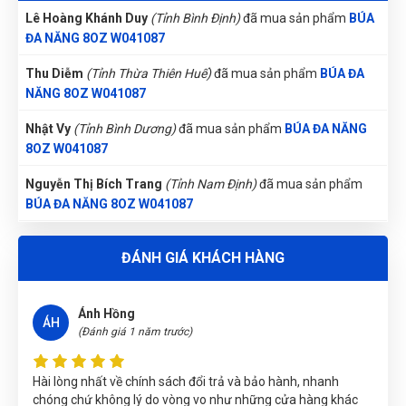
Thúy Nga
TN
Lê Hoàng Khánh Duy
(Tỉnh Bình Định)
đã mua sản phẩm
BÚA
(Đánh giá 1 năm trước)
ĐA NĂNG 8OZ W041087
Thu Diễm
(Tỉnh Thừa Thiên Huế)
đã mua sản phẩm
BÚA ĐA
Chuyên nghiệp lắm
NĂNG 8OZ W041087
Nhật Vy
(Tỉnh Bình Dương)
đã mua sản phẩm
BÚA ĐA NĂNG
8OZ W041087
Diệu Liên
DL
(Đánh giá 1 năm trước)
Nguyễn Thị Bích Trang
(Tỉnh Nam Định)
đã mua sản phẩm
BÚA ĐA NĂNG 8OZ W041087
Mọi người đến thử nhé, hàng bên đây đúng đẹp, chất lượng
Nguyễn Thanh
(Tỉnh Quảng Bình)
đã mua sản phẩm
BÚA ĐA
và giá tốt
ĐÁNH GIÁ KHÁCH HÀNG
NĂNG 8OZ W041087
Gọi và Điện
(Tỉnh Kon Tum)
đã mua sản phẩm
BÚA ĐA NĂNG
Ánh Hồng
8OZ W041087
ÁH
(Đánh giá 1 năm trước)
Nguyễn Thị Ánh Nguyệt
(Tỉnh Ninh Bình)
đã mua sản phẩm
BÚA ĐA NĂNG 8OZ W041087
Hài lòng nhất về chính sách đổi trả và bảo hành, nhanh
chóng chứ không lý do vòng vo như những cửa hàng khác
Nguyễn Phương Yến Linh
(Tỉnh Tuyên Quang)
đã mua sản