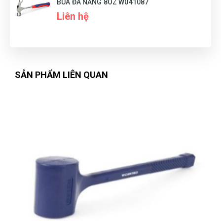
BÚA ĐA NĂNG 8OZ W041087
Liên hệ
Thúy Nga
TN
(Đánh giá 1 năm trước)
Chuyên nghiệp lắm
SẢN PHẨM LIÊN QUAN
Diệu Liên
DL
(Đánh giá 1 năm trước)
Mọi người đến thử nhé, hàng bên đây đúng đẹp, chất lượng
và giá tốt
Ánh Hồng
ÁH
(Đánh giá 1 năm trước)