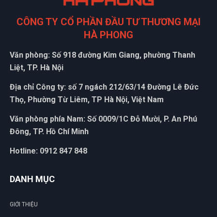
Vân Nguyễn
VN
(Đánh giá 1 năm trước)
CÔNG TY CỔ PHẦN ĐẦU TƯ THƯƠNG MẠI
HÀ PHONG
Giao hàng nhanh chóng, hỗ trợ tư vấn tận tình
Văn phòng: Số 918 đường Kim Giang, phường Thanh
Liệt, TP. Hà Nội
Tô Hóa
Địa chỉ Công ty: số 7 ngách 212/63/14 Đường Lê Đức
TH
(Đánh giá 1 năm trước)
Thọ, Phường Từ Liêm, TP Hà Nội, Việt Nam
Văn phòng phía Nam: Số 0009/1C Đỗ Mười, P. An Phú
Thật khổng thể tin nổi. Chất đến từng đồng
Đông, TP. Hồ Chí Minh
Hotline: 0912 847 848
Phát Đạt
PĐ
(Đánh giá 1 năm trước)
DANH MỤC
Bên đây làm việc tận tâm, nhân viên nhiệt tình
GIỚI THIỆU