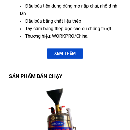
Đầu búa tiện dụng dùng mở nắp chai, nhổ đinh
tán
Tô Hóa
Đầu búa bằng chất liệu thép
TH
(Đánh giá 1 năm trước)
Tay cầm bằng thép bọc cao su chống trượt
Thương hiệu: WORKPRO/China.
Thật khổng thể tin nổi. Chất đến từng đồng
XEM THÊM
Phát Đạt
PĐ
(Đánh giá 1 năm trước)
SẢN PHẨM BÁN CHẠY
Bên đây làm việc tận tâm, nhân viên nhiệt tình
Thiên Phước
TP
(Đánh giá 1 năm trước)