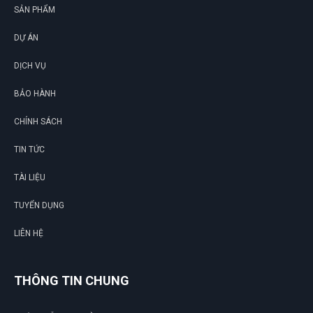
SẢN PHẨM
DỰ ÁN
Thiên Phước
TP
(Đánh giá 1 năm trước)
DỊCH VỤ
BẢO HÀNH
Ở đây săn sale thích cực, mấy mẫu mới về liên tục
CHÍNH SÁCH
TIN TỨC
Hoàng Thành
HT
(Đánh giá 1 năm trước)
TÀI LIỆU
TUYỂN DỤNG
muốn mua hàng chuẩn sịn phải mua ở đây, nhiều bên lương
lẹo còn ở đây mua lần 3 rồi rất ok
LIÊN HỆ
THÔNG TIN CHUNG