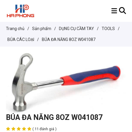
Trang chủ
/
Sản phẩm
/
DỤNG CỤ CẦM TAY
/
TOOLS
/
BÚA CÁC LOẠI
/
BÚA ĐA NĂNG 8OZ W041087
BÚA ĐA NĂNG 8OZ W041087
( 11 đánh giá )