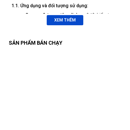
1.1. Ứng dụng và đối tượng sử dụng:
Garage & trung tâm dịch vụ ô tô
: kiểm tra
XEM THÊM
góc lái, bảo trì gầm, thay lốp.
Đại lý và showroom
: nâng xe trưng bày, kiểm
tra trước khi bàn giao.
SẢN PHẨM BÁN CHẠY
Doanh nghiệp vận tải
: bảo dưỡng đội xe,
kiểm tra định kỳ nhanh chóng.
Kỹ thuật viên & kỹ sư ô tô
: công cụ chuyên
nghiệp, nâng cao năng suất và chất lượng dịch
vụ.
1.2. Điểm nhấn công nghệ
⬆️ Chiều cao nâng tối ưu 1.850 mm
Khả năng nâng cao xe lên đến 1,85 m cho
phép kỹ thuật viên dễ dàng tiếp cận toàn bộ
gầm xe, kể cả khung gầm và hệ thống treo,
Đặng Thị Thúy
(Tỉnh Nghệ An)
đã mua sản phẩm
CẦU NÂNG
mà không cần sử dụng ghế cao hay bệ phụ
CẮT KÉO 5T (KÍCH PHỤ 2,5T) ER-YL750A