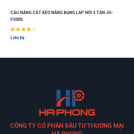
CẦU NÂNG CẮT KÉO 5T (KÍCH PHỤ 2,5T) ER-YL750A
Liên hệ
CÔNG TY CỔ PHẦN ĐẦU TƯ THƯƠNG MẠI
HÀ PHONG