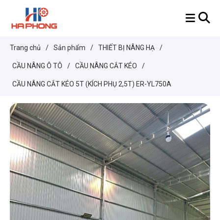
Trang chủ
/
Sản phẩm
/
THIẾT BỊ NÂNG HẠ
/
CẦU NÂNG Ô TÔ
/
CẦU NÂNG CẮT KÉO
/
CẦU NÂNG CẮT KÉO 5T (KÍCH PHỤ 2,5T) ER-YL750A