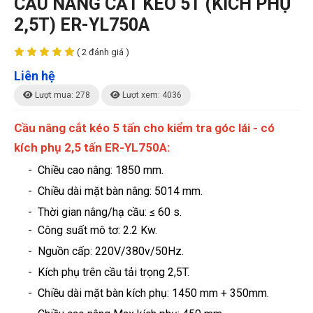
CẦU NÂNG CẮT KÉO 5T (KÍCH PHỤ
2,5T) ER-YL750A
( 2 đánh giá )
Liên hệ
Lượt mua: 278
Lượt xem: 4036
Cầu nâng cắt kéo 5 tấn cho kiểm tra góc lái - có
kích phụ 2,5 tấn ER-YL750A:
- Chiều cao nâng: 1850 mm.
- Chiều dài mặt bàn nâng: 5014 mm.
- Thời gian nâng/hạ cầu: ≤ 60 s.
- Công suất mô tơ: 2.2 Kw.
- Nguồn cấp: 220V/380v/50Hz.
- Kích phụ trên cầu tải trọng 2,5T.
- Chiều dài mặt bàn kích phụ: 1450 mm + 350mm.