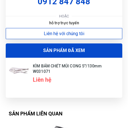
0912 847 848
HOẶC
hỗ trợ trực tuyến
Liên hệ với chúng tôi
SẢN PHẨM ĐÃ XEM
KÌM BẤM CHẾT MŨI CONG 5"/130mm
W031071
Liên hệ
SẢN PHẨM LIÊN QUAN