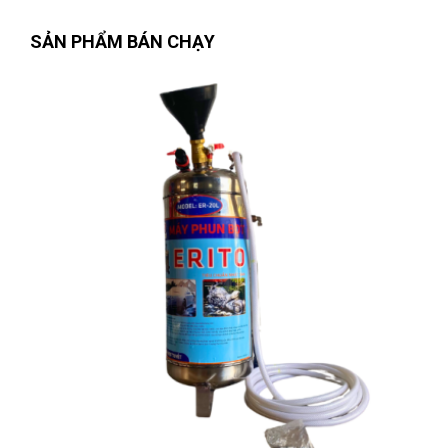
SẢN PHẨM BÁN CHẠY
Trần Lê Quỳnh Như
(Tỉnh Thái Bình)
đã mua sản phẩm
KÌM
BẤM CHẾT MŨI CONG 5"/130mm W031071
Nguyễn Thị Ánh Nguyệt
(Tỉnh Ninh Bình)
đã mua sản phẩm
KÌM BẤM CHẾT MŨI CONG 5"/130mm W031071
Lê Thị Như Hảo
(Tỉnh Phú Thọ)
đã mua sản phẩm
KÌM BẤM
CHẾT MŨI CONG 5"/130mm W031071