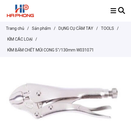
Trang chủ
/
Sản phẩm
/
DỤNG CỤ CẦM TAY
/
TOOLS
/
KÌM CÁC LOẠI
/
KÌM BẤM CHẾT MŨI CONG 5"/130mm W031071