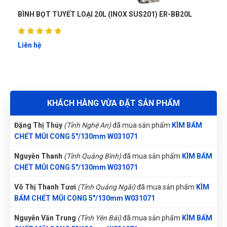
Trần Thị Kim Trúc
(Tỉnh Tây Ninh)
đã mua sản phẩm
KÌM
BẤM CHẾT MŨI CONG 5"/130mm W031071
 ER-BB20L
BÌNH BỌT TUYẾT LOẠI 40L CAO CẤP (INOX SUS 3
ERCC-F03
Nguyễn Tuấn An
(Tỉnh Phú Yên)
đã mua sản phẩm
KÌM BẤM
CHẾT MŨI CONG 5"/130mm W031071
Liên hệ
Phùng Bảo Ngọc
(Thành phố Đà Nẵng)
purchase
KÌM BẤM
CHẾT MŨI CONG 5"/130mm W031071
Nguyễn Phương Yến Linh
(Tỉnh Tuyên Quang)
đã mua sản
KHÁCH HÀNG VỪA ĐẶT SẢN PHẨM
phẩm
KÌM BẤM CHẾT MŨI CONG 5"/130mm W031071
Đặng Thị Thúy
(Tỉnh Nghệ An)
đã mua sản phẩm
KÌM BẤM
CHẾT MŨI CONG 5"/130mm W031071
Nguyễn Thanh
(Tỉnh Quảng Bình)
đã mua sản phẩm
KÌM BẤM
CHẾT MŨI CONG 5"/130mm W031071
Võ Thị Thanh Tươi
(Tỉnh Quảng Ngãi)
đã mua sản phẩm
KÌM
BẤM CHẾT MŨI CONG 5"/130mm W031071
Nguyễn Văn Trung
(Tỉnh Yên Bái)
đã mua sản phẩm
KÌM BẤM