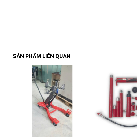
Van an toàn thủy lực giới hạn áp suất ≤ 21 MPa,
Van xả điều tốc cho phép hạ từ từ, tránh hạ nh
1.3. Lợi ích khi sử dụng.
An toàn & chính xác:
Bơm tay cho phép kỹ thuật viên kiểm soát tốc 
Van an toàn thủy lực ngăn vượt quá áp, bảo vệ xi
SẢN PHẨM LIÊN QUAN
Tiết kiệm điện & khí nén:
Hoạt động hoàn toàn bằng tay, không cần nguồn
Tiết kiệm không gian garage:
Thiết kế gọn gàng, chiếm diện tích nhỏ, dễ dà
TPhù hợp đa dạng ứng dụng:
Ép bạc đạn bánh, chén bi, khớp láp, chốt trục, ép
đa loại xe.
Bền bỉ – ít bảo trì:
Xi-lanh mạ crom và khung thép dày bền bỉ, chỉ c
bảo trì.
Bình dầu thủy lực có chỉ báo mực, giúp kiểm so