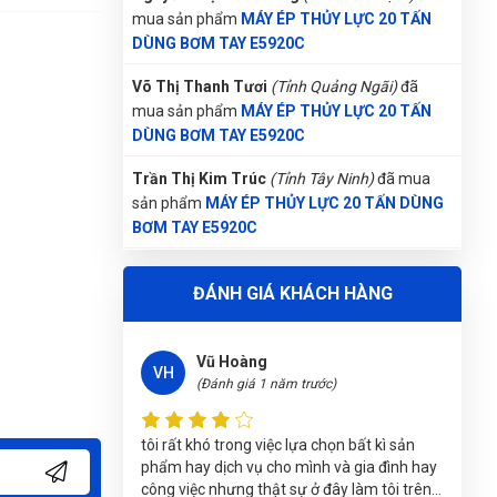
(Đánh giá 1 năm trước)
mua sản phẩm
MÁY ÉP THỦY LỰC 20 TẤN
DÙNG BƠM TAY E5920C
hơi bị xịn xò. khách trung thành luôn
Trần Thị Kim Trúc
(Tỉnh Tây Ninh)
đã mua
sản phẩm
MÁY ÉP THỦY LỰC 20 TẤN DÙNG
BƠM TAY E5920C
Vũ Hoàng
Đặng Thị Thúy
(Tỉnh Nghệ An)
đã mua sản
VH
(Đánh giá 1 năm trước)
phẩm
MÁY ÉP THỦY LỰC 20 TẤN DÙNG
BƠM TAY E5920C
tôi rất khó trong việc lựa chọn bất kì sản
Nguyễn Văn Trung
(Tỉnh Yên Bái)
đã mua sản
phẩm hay dịch vụ cho mình và gia đình hay
ĐÁNH GIÁ KHÁCH HÀNG
phẩm
MÁY ÉP THỦY LỰC 20 TẤN DÙNG
công việc nhưng thật sự ở đây làm tôi trên
BƠM TAY E5920C
cả hài lòng
Thảo Liên
Nguyễn Tuấn An
(Tỉnh Phú Yên)
đã mua sản
TL
(Đánh giá 1 năm trước)
phẩm
MÁY ÉP THỦY LỰC 20 TẤN DÙNG
BƠM TAY E5920C
Được người quen PR nhờ lên web thấy dịch
Trương Thị Phượng Hằng
(Tỉnh Đồng Nai)
đã
vụ ok. Nên đến trải ngiệm luôn
mua sản phẩm
MÁY ÉP THỦY LỰC 20 TẤN