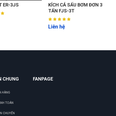
 ER-3JS
KÍCH CÁ SẤU BƠM ĐƠN 3
M
TẤN FJS-3T
D
Liên hệ
L
N CHUNG
FANPAGE
A HÀNG
ANH TOÁN
ẬN CHUYỂN