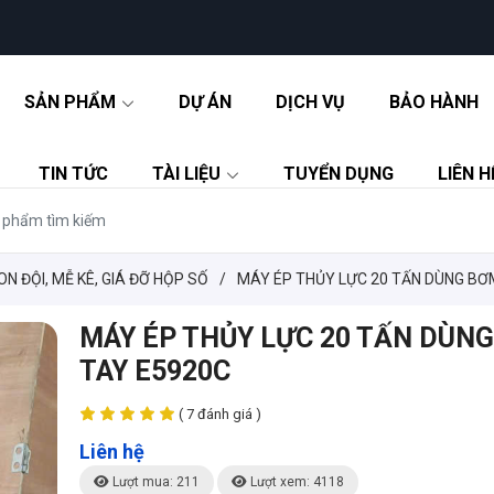
SẢN PHẨM
DỰ ÁN
DỊCH VỤ
BẢO HÀNH
TIN TỨC
TÀI LIỆU
TUYỂN DỤNG
LIÊN H
CON ĐỘI, MỄ KÊ, GIÁ ĐỠ HỘP SỐ
/
MÁY ÉP THỦY LỰC 20 TẤN DÙNG BƠ
MÁY ÉP THỦY LỰC 20 TẤN DÙN
TAY E5920C
( 7 đánh giá )
Liên hệ
Lượt mua: 211
Lượt xem: 4118