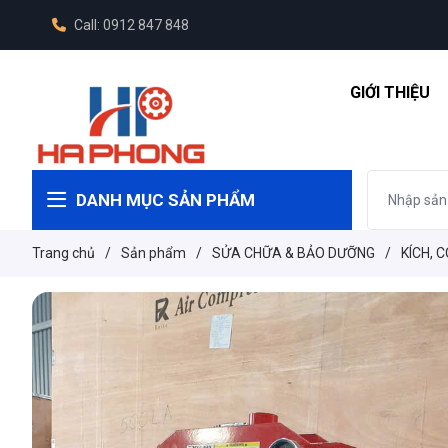
Call: 0912 847 848
GIỚI THIỆU
DANH MỤC SẢN PHẨM
Trang chủ
/
Sản phẩm
/
SỬA CHỮA & BẢO DƯỠNG
/
KÍCH, 