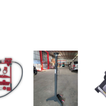
 bảo vệ xi-lanh khỏi quá tải.
anh gây hư hại chi tiết hoặc nguy hiểm cho người vận hành.
độ ép từng bước, tránh ép quá nhanh gây hư hỏng chi tiết.
-lanh và chi tiết.
 điện hay máy nén khí, giảm chi phí đầu tư và bảo trì.
ng đặt cạnh chỗ làm việc, không phải dành riêng phòng cho máy.
 rộp lồi hệ thống treo, uốn khung chassi, tháo lắp ống lớn, hỗ t
ần kiểm tra dầu thủy lực và bôi trơn vít cốt định kỳ, không tốn n
át lượng dầu, tránh tràn ngập ra sàn.