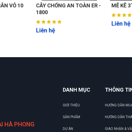
ÂN VỎ 10
CÂY CHỐNG AN TOÀN ER -
MỄ KÊ 3T
1800
Liên hệ
Liên hệ
tỉnh xa.
DANH MỤC
THÔNG TI
GIỚI THIỆU
HƯỚNG DẪN MU
SẢN PHẨM
HƯỚNG DẪN TH
ẠI HÀ PHONG
DỰ ÁN
GIAO NHẬN & V