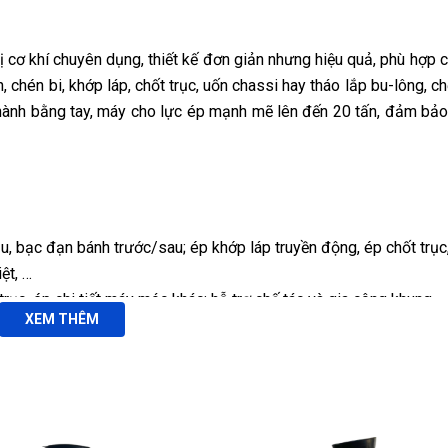
 cơ khí chuyên dụng, thiết kế đơn giản nhưng hiệu quả, phù hợp 
 chén bi, khớp láp, chốt trục, uốn chassi hay tháo lắp bu-lông, ch
hành bằng tay, máy cho lực ép mạnh mẽ lên đến 20 tấn, đảm bảo
, bạc đạn bánh trước/sau; ép khớp láp truyền động, ép chốt trục
ệt, …
rục, ép chi tiết máy móc khác; hỗ trợ chế tác và gia công khung.
XEM THÊM
 bánh, ép chén bi hộp số, hỗ trợ tháo lắp chốt trục bánh sau khi
để ép và tháo chi tiết nặng mà không cần tháo máy ra khỏi ô tô, r
h dễ di chuyển, chỉ cần đưa vào cốp hoặc xe tải nhỏ để thực hiện