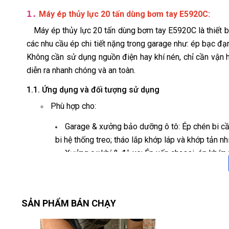
1.
:
Máy ép thủy lực 20 tấn dùng bơm tay E5920C
Máy ép thủy lực 20 tấn dùng bơm tay E5920C là thiết bị
các nhu cầu ép chi tiết nặng trong garage như: ép bạc đạn,
Không cần sử dụng nguồn điện hay khí nén, chỉ cần vận 
diễn ra nhanh chóng và an toàn.
1.1. Ứng dụng và đối tượng sử dụng
Phù hợp cho:
Garage & xưởng bảo dưỡng ô tô: Ép chén bi cầu
bi hệ thống treo; tháo lắp khớp láp và khớp tản nhi
Xưởng cơ khí & độ xe: Ép uốn chassi, ép khớp t
Xưởng lốp & cân chỉnh góc đặt bánh: Ép bạc đạn
góc đặt bánh.
Trung tâm dịch vụ nhanh: Kết hợp với cầu nâng 
SẢN PHẨM BÁN CHẠY
thời gian bảo dưỡng định kỳ.
Dịch vụ lưu động (Mobile Service): Máy có bán