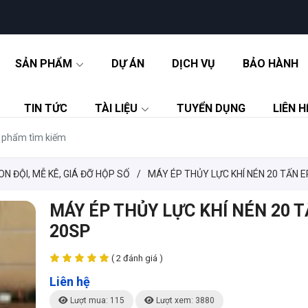
SẢN PHẨM
DỰ ÁN
DỊCH VỤ
BẢO HÀNH
TIN TỨC
TÀI LIỆU
TUYỂN DỤNG
LIÊN H
CON ĐỘI, MỄ KÊ, GIÁ ĐỠ HỘP SỐ
/
MÁY ÉP THỦY LỰC KHÍ NÉN 20 TẤN 
MÁY ÉP THỦY LỰC KHÍ NÉN 20 T
20SP
( 2 đánh giá )
Liên hệ
Lượt mua: 115
Lượt xem: 3880