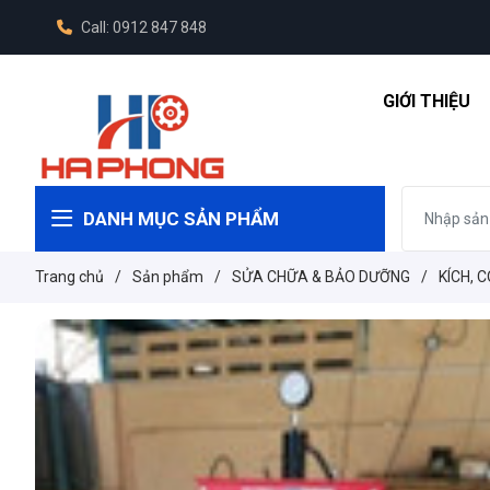
Call: 0912 847 848
GIỚI THIỆU
DANH MỤC SẢN PHẨM
Trang chủ
/
Sản phẩm
/
SỬA CHỮA & BẢO DƯỠNG
/
KÍCH, 