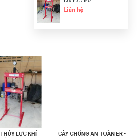
TẤN ER-20SP
Liên hệ
̀i, …
thời gian
G
N
DU
 khí.
HỦY LỰC KHÍ
CÂY CHỐNG AN TOÀN ER -
G