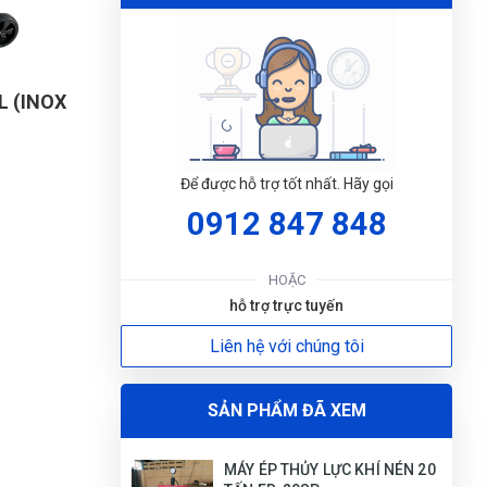
p chính
L (INOX
c nhau, phù
Để được hỗ trợ tốt nhất. Hãy gọi
0912 847 848
ĐẶT
LỊC
HOẶC
hỗ trợ trực tuyến
ời vận
Liên hệ với chúng tôi
SẢN PHẨM ĐÃ XEM
MÁY ÉP THỦY LỰC KHÍ NÉN 20