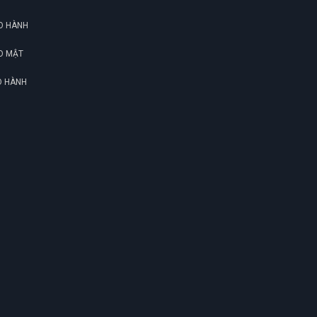
O HÀNH
O MẬT
O HÀNH