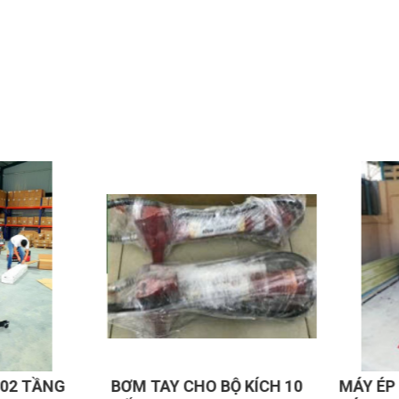
hớp láp, ép trục lái, uốn cong thép, tháo lắp chốt trục, ép rộp lô
hi tiết cố định, giúp thao tác chính xác, hạn chế trượt lệch.
 cần nhấn chân đạp, lực ép nhanh chóng đạt 20 tấn, giảm đáng kể 
) tối ưu tốc độ ép, đảm bảo độ chính xác cao.
ao chi tiết hoặc gây tai nạn.
, bảo vệ xi-lanh và khung.
 chân, giữ khoảng cách an toàn cho tay.
dầu thủy lực đúng tiêu chuẩn (ISO VG-32 hoặc ISO VG-46).
rì đơn giản: kiểm tra định kỳ mức dầu, thay gioăng, bôi trơn vít cơ
i lớp sơn tĩnh điện bị tróc.
02 TẦNG
BƠM TAY CHO BỘ KÍCH 10
MÁY ÉP T