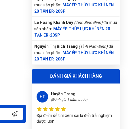
sản phẩm
MÁY ÉP THỦY LỰC KHÍ NÉN 20
TẤN ER-20SP
Nguyễn Thị Bích Trang
(Tỉnh Nam Định)
đã
mua sản phẩm
MÁY ÉP THỦY LỰC KHÍ NÉN
20 TẤN ER-20SP
Thu Diễm
(Tỉnh Thừa Thiên Huế)
đã mua sản
phẩm
MÁY ÉP THỦY LỰC KHÍ NÉN 20 TẤN
ER-20SP
Nguyễn Tuấn An
(Tỉnh Phú Yên)
đã mua sản
ĐÁNH GIÁ KHÁCH HÀNG
phẩm
MÁY ÉP THỦY LỰC KHÍ NÉN 20 TẤN
ER-20SP
Huyền Trang
Võ Thị Thanh Tươi
(Tỉnh Quảng Ngãi)
đã
HT
(Đánh giá 1 năm trước)
mua sản phẩm
MÁY ÉP THỦY LỰC KHÍ NÉN
20 TẤN ER-20SP
Địa điểm dễ tìm xem cái là đến trải nghiệm
Nguyễn Thanh
(Tỉnh Quảng Bình)
đã mua sản
được luôn
phẩm
MÁY ÉP THỦY LỰC KHÍ NÉN 20 TẤN