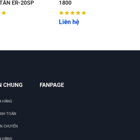
ẤN ER-20SP
1800
(
Liên hệ
L
N CHUNG
FANPAGE
A HÀNG
ANH TOÁN
ẬN CHUYỂN
N HÀNG