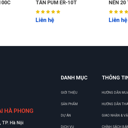
00C
TẤN PUM ER-10T
NÉN 20 T
²), chỉ cần khoảng trống để đặt máy gần máy nén khí.
Liên hệ
Liên hệ
tỉnh xa.
DANH MỤC
THÔNG TI
GIỚI THIỆU
HƯỚNG DẪN MU
SẢN PHẨM
HƯỚNG DẪN TH
ẠI HÀ PHONG
DỰ ÁN
GIAO NHẬN & V
 TP. Hà Nội
DỊCH VỤ
CHÍNH SÁCH BÁ