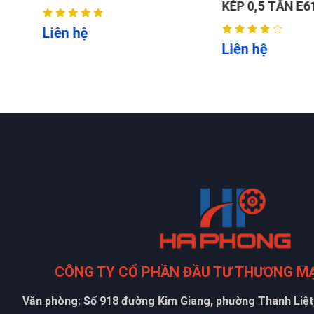
Tiết kiệm diện tích gara:
KÉP 0,5 TẤN E61
Thiết kế gọn gàng, chiếm diện tích nhỏ (~0,5 m
Liên hệ
Liên hệ
1.4. Cam kết chất lượng & thay thế phụ tùng:
Hỗ trợ kỹ thuật 24/7.
Hướng dẫn sử dụng, bảo trì định kỳ.
Lắp đặt toàn quốc, dịch vụ tận nơi cho khách hàng 
2. Thông số kỹ thuật:
Lực ép: 20 tấn.
Hành trình làm việc: 0-910mm.
Độ rộng làm việc: 185mm.
Trọng lượng máy/đóng gói: 120/129kg
.
Xuất xứ: HaphongVietnam.
CÔNG TY CỔ PHẦN ĐẦU TƯ THƯƠNG M
Văn phòng: Số 918 đường Kim Giang, phường Thanh Liệt,