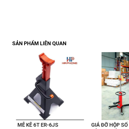
1.3. Lợi ích khi sử dụng.
Đa năng cho nhiều công việc garage:
Ép chén bi cầu, bạc đạn bánh, chốt khớp trục, ép k
Kết hợp với bệ đỡ phụ kiện (jack stand) để giữ c
Tiết kiệm thời gian, tăng năng suất:
SẢN PHẨM LIÊN QUAN
Nhờ nguồn lực khí nén và xi-lanh thủy lực, chỉ
ép thủ công.
Hành trình đa cấp (fast approach + slow press
An toàn cho người vận hành:
Van xả điều tốc giúp hạ chậm và an toàn, tránh l
Van an toàn thủy lực ngăn áp suất vượt ngưỡng
Foot pedal thiết kế chống trượt, thao tác bằng
Dễ dàng lắp đặt – bảo trì:
Chỉ cần nối với nguồn khí nén 6–8 bar và cấp 
Cơ cấu vít và xi-lanh không có mạch điện, bảo t
Khung thép bền bỉ, ít hao mòn, chỉ cần sơn lại kh
MỄ KÊ 6T ER-6JS
GIÁ ĐỠ HỘP SỐ 