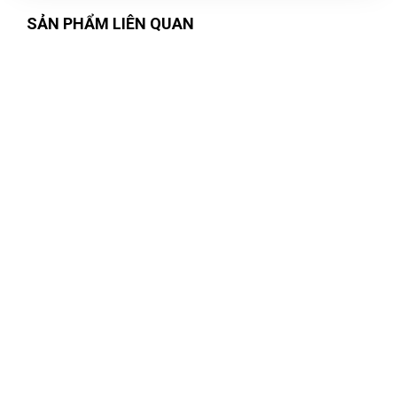
SẢN PHẨM LIÊN QUAN
Võ Minh Thiện
VT
(Đánh giá 1 năm trước)
sài thử rồi cảm thấy rất tốt, thank shop , sẽ quay lại ủng hộ
shop nữa
Anh Minh
AM
(Đánh giá 1 năm trước)
Không gian hài hòa, mới lạ. Thích vì không gian nơi đây nhé
Huỳnh Thị Diễm
HD
(Đánh giá 1 năm trước)