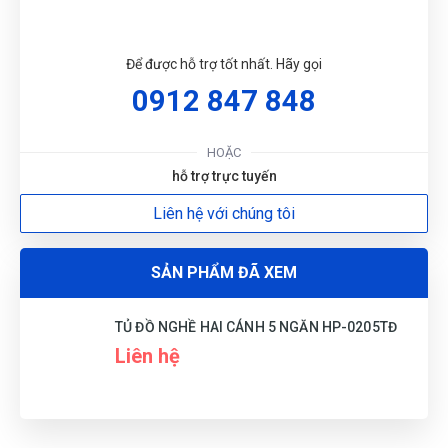
Ngọc Thanh Bùi
NB
(Đánh giá 1 năm trước)
Để được hỗ trợ tốt nhất. Hãy gọi
Bảo 2 -3 hôm mới nhận được mà trong chiều có luôn. Quá
0912 847 848
vip pro
HOẶC
Thảo Liên
hỗ trợ trực tuyến
TL
(Đánh giá 1 năm trước)
Liên hệ với chúng tôi
giảm giá là thấy thích rồi
SẢN PHẨM ĐÃ XEM
TỦ ĐỒ NGHỀ HAI CÁNH 5 NGĂN HP-0205TĐ
Thiên Phước
TP
Liên hệ
(Đánh giá 1 năm trước)
Shop không lớn mà bán hàng uy tín ghê, có đắt hơn xíu
nhưng đổi lại được cái bảo hành