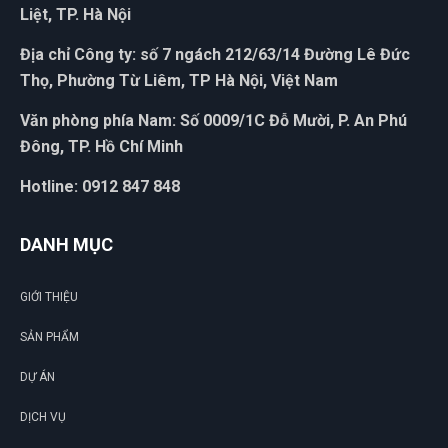
Phi Pha Nguyễn
PN
Liệt, TP. Hà Nội
(Đánh giá 1 năm trước)
Địa chỉ Công ty: số 7 ngách 212/63/14 Đường Lê Đức
tôi rất khó trong việc lựa chọn bất kì sản phẩm hay dịch vụ
Thọ, Phường Từ Liêm, TP Hà Nội, Việt Nam
cho mình và gia đình hay công việc nhưng thật sự ở đây làm
tôi trên cả hài lòng
Văn phòng phía Nam: Số 0009/1C Đỗ Mười, P. An Phú
Đông, TP. Hồ Chí Minh
Hải Thương
HT
Hotline: 0912 847 848
(Đánh giá 1 năm trước)
DANH MỤC
giá quá hợp lý, rẻ nhất từ trước đến giờ khi mua
GIỚI THIỆU
SẢN PHẨM
Thúy Liễu
TL
(Đánh giá 1 năm trước)
DỰ ÁN
Tư vấn chuyên nghiệp
DỊCH VỤ