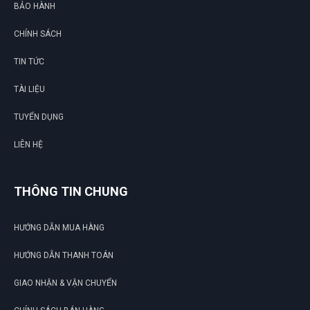
BẢO HÀNH
CHÍNH SÁCH
Ngọc Thanh Bùi
NB
(Đánh giá 1 năm trước)
TIN TỨC
TÀI LIỆU
Bảo 2 -3 hôm mới nhận được mà trong chiều có luôn. Quá
vip pro
TUYỂN DỤNG
LIÊN HỆ
Thảo Liên
TL
(Đánh giá 1 năm trước)
THÔNG TIN CHUNG
giảm giá là thấy thích rồi
HƯỚNG DẪN MUA HÀNG
HƯỚNG DẪN THANH TOÁN
GIAO NHẬN & VẬN CHUYỂN