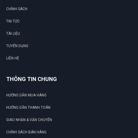
CHÍNH SÁCH
TIN TỨC
G
TÀI LIỆU
N
TUYỂN DỤNG
DU
LIÊN HỆ
THÔNG TIN CHUNG
HƯỚNG DẪN MUA HÀNG
HƯỚNG DẪN THANH TOÁN
GIAO NHẬN & VẬN CHUYỂN
CHÍNH SÁCH BÁN HÀNG