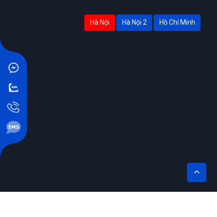
Hà Nội
Hà Nội 2
Hồ Chí Minh
THÊM VÀO GIỎ
MUA NGAY
THIẾT KẾ BỞI SIKIDO.VN