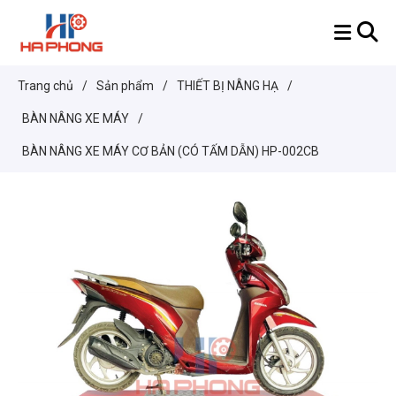
Trang chủ
/
Sản phẩm
/
THIẾT BỊ NÂNG HẠ
/
BÀN NÂNG XE MÁY
/
BÀN NÂNG XE MÁY CƠ BẢN (CÓ TẤM DẪN) HP-002CB