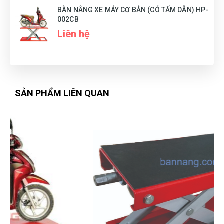
BÀN NÂNG XE MÁY CƠ BẢN (CÓ TẤM DẪN) HP-
002CB
Nhân viên tuy ít nhưng phục vụ rất chu đáo nhưng nhiệt tình
Liên hệ
Tuyền
T
(Đánh giá 1 năm trước)
SẢN PHẨM LIÊN QUAN
Để lại số đt chưa đầy 5 phút đã có người liên hệ lại tư vấn rồi
Thanh Tâm
TT
(Đánh giá 1 năm trước)
Giao hàng nhanh lắm ạ, giao đủ hàng không thiếu, mình săn
được giá sales quá hời ❤