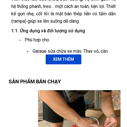
hệ thống phanh, treo… một cách an toàn, tiện lợi. Thiết
kế gọn nhẹ, cốt lõi là mặt bàn thép liền có tấm dẫn
(rampa) giúp xe lên xuống dễ dàng.
1.1. Ứng dụng và đối tượng sử dụng
Phù hợp cho:
Nguyễn Đông
NĐ
(Đánh giá 1 năm trước)
Garage sửa chữa xe máy: Thay vỏ, căn
chỉnh phanh, bảo dưỡng gầm, bảo dưỡng
XEM THÊM
Lần nào mua cũng được giảm giá
phuộc,...
Trung tâm dịch vụ nhanh: Rửa xe, vệ sinh
sên, bảo dưỡng định kỳ.
SẢN PHẨM BÁN CHẠY
Huỳnh Thị Diễm
HD
(Đánh giá 1 năm trước)
Dịch vụ lưu động (Mobile Service): Bàn nâng
di động kết hợp thùng đồ nghề, mang đến tận
Nhân viên tuy ít nhưng phục vụ rất chu đáo nhưng nhiệt tình
nhà khách.
Cá nhân: Tự bảo trì, vệ sinh xe tại nhà an
toàn, tiện lợi.