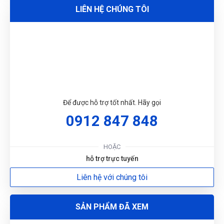
N
Xuất xứ: HaphongVietnam.
LIÊN HỆ CHÚNG TÔI
DU
Xuân Phúc
XP
(Đánh giá 1 năm trước)
Hướng dẫn đo size đầy đủ chi tiết, rất chuẩn
Để được hỗ trợ tốt nhất. Hãy gọi
0912 847 848
Nguyễn Đông
NĐ
(Đánh giá 1 năm trước)
HOẶC
hỗ trợ trực tuyến
Lần nào mua cũng được giảm giá
Liên hệ với chúng tôi
SẢN PHẨM ĐÃ XEM
Huỳnh Thị Diễm
HD
(Đánh giá 1 năm trước)