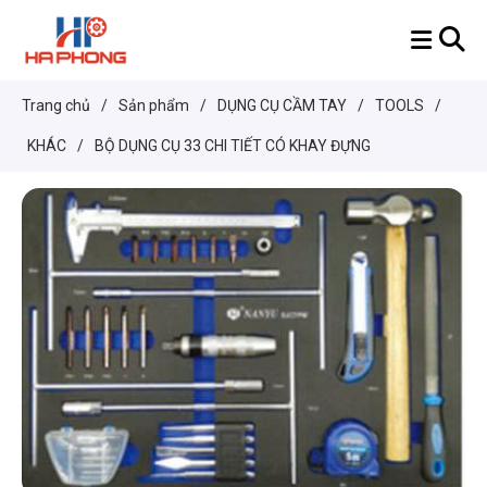
Trang chủ
/
Sản phẩm
/
DỤNG CỤ CẦM TAY
/
TOOLS
/
KHÁC
/
BỘ DỤNG CỤ 33 CHI TIẾT CÓ KHAY ĐỰNG