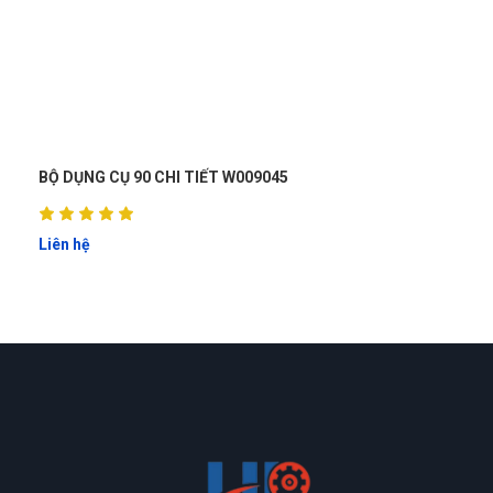
Giá mềm, hàng chất lượng
Anh Minh
AM
(Đánh giá 1 tháng trước)
BƠM MỠ BẰNG TAY 2500PSI WOKIN 729510
được 1 người bạn giới thiệu, nhưng khi trãi nghiệm thì ở đây
Liên hệ
đúng là tuyệt vời
Hoàng Ngân
HN
(Đánh giá 1 tháng trước)
đóng gói cẩn thận giao hàng đủ