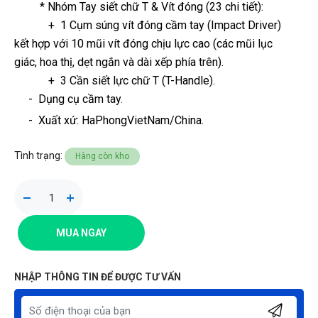
* Nhóm Tay siết chữ T & Vít đóng (23 chi tiết):
+ 1 Cụm súng vít đóng cầm tay (Impact Driver)
kết hợp với 10 mũi vít đóng chịu lực cao (các mũi lục
giác, hoa thị, dẹt ngắn và dài xếp phía trên).
+ 3 Cần siết lực chữ T (T-Handle).
- Dụng cụ cầm tay
.
-
Xuất xứ: HaPhongVietNam/China.
Tình trạng:
Hàng còn kho
MUA NGAY
NHẬP THÔNG TIN ĐỂ ĐƯỢC TƯ VẤN