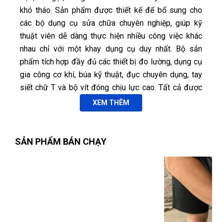
khó tháo. Sản phẩm được thiết kế để bổ sung cho
các bộ dụng cụ sửa chữa chuyên nghiệp, giúp kỹ
thuật viên dễ dàng thực hiện nhiều công việc khác
nhau chỉ với một khay dụng cụ duy nhất. Bộ sản
phẩm tích hợp đầy đủ các thiết bị đo lường, dụng cụ
gia công cơ khí, búa kỹ thuật, đục chuyên dụng, tay
siết chữ T và bộ vít đóng chịu lực cao. Tất cả được
bố trí khoa học trong khay mút xốp định hình, giúp tối
XEM THÊM
ưu không gian lưu trữ, quản lý dụng cụ hiệu quả và
Phú Quý
nâng cao tính chuyên nghiệp trong môi trường làm
PQ
(Đánh giá 1 tháng trước)
việc.
SẢN PHẨM BÁN CHẠY
1.1. Ứng dụng và đối tượng sử dụng:
Nhân viên hỗ trợ nhanh, hướng dẫn tận tình, nhanh chóng
Đo đạc kích thước chi tiết cơ khí, kiểm tra lắp
ghép và thực hiện các công việc gia công cơ bản.
Tháo lắp các bu lông, vít bị kẹt, gỉ sét hoặc có
Vũ Hoàng
mô-men siết lớn trong quá trình bảo trì và sửa
VH
(Đánh giá 2 tháng trước)
chữa.