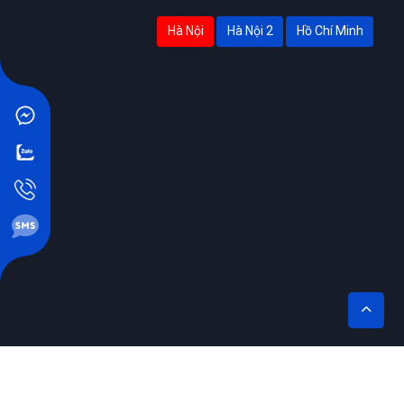
Hà Nội
Hà Nội 2
Hồ Chí Minh
THÊM VÀO GIỎ
MUA NGAY
THIẾT KẾ BỞI SIKIDO.VN