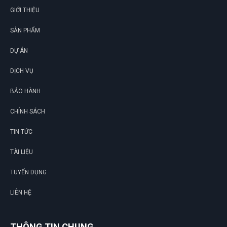
này
GIỚI THIỆU
SẢN PHẨM
Thu Giang
TG
(Đánh giá 1 tháng trước)
DỰ ÁN
DỊCH VỤ
được bạn bè giới thiệu nên mới dùng thử, phải nói là số 1
luôn
BẢO HÀNH
CHÍNH SÁCH
TIN TỨC
TÀI LIỆU
TUYỂN DỤNG
LIÊN HỆ
THÔNG TIN CHUNG