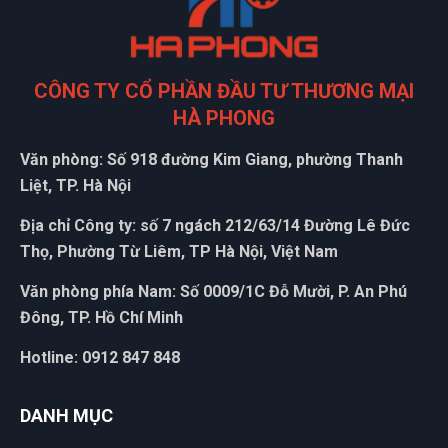
Phú Quý
PQ
(Đánh giá 1 tháng trước)
CÔNG TY CỔ PHẦN ĐẦU TƯ THƯƠNG MẠI
Nhân viên hỗ trợ nhanh, hướng dẫn tận tình, nhanh chóng
HÀ PHONG
Văn phòng: Số 918 đường Kim Giang, phường Thanh
Liệt, TP. Hà Nội
Vũ Hoàng
VH
(Đánh giá 2 tháng trước)
Địa chỉ Công ty: số 7 ngách 212/63/14 Đường Lê Đức
Thọ, Phường Từ Liêm, TP Hà Nội, Việt Nam
Hài lòng về chất lượng sản phảm bên bạn, nhân viên tư vấn
kỹ
Văn phòng phía Nam: Số 0009/1C Đỗ Mười, P. An Phú
Đông, TP. Hồ Chí Minh
Hotline: 0912 847 848
Nguyễn Đông
NĐ
(Đánh giá 1 tháng trước)
DANH MỤC
Mua hàng vì chính sách và tin tưởng thông tin trên website