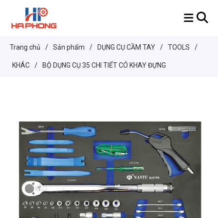
Trang chủ
/
Sản phẩm
/
DỤNG CỤ CẦM TAY
/
TOOLS
/
KHÁC
/
BỘ DỤNG CỤ 35 CHI TIẾT CÓ KHAY ĐỰNG