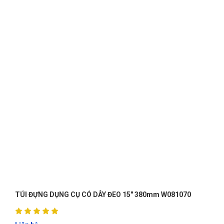
* Nhóm kiểm tra điện & Vệ sinh khí nén (11 chi
tiết).
+ 1 Súng xịt hơi khí nén (Air Blow Gun)
màu đen báng xanh.
+ 1 Bút thử điện ô tô thân xanh trong suốt
đi kèm dây lò xo kẹp mass màu xanh lá.
+ 1 Thước đo khe hở xu-páp / Thước lá
bằng thép xếp ở góc trên cùng.
+ 1 Vam tháo lọc dầu / Cảo mở lọc nhớt 3
chân (đặt ở góc dưới bên trái).
Dụng cụ cầm tay.
Xuất xứ: HaphongVietnam/China.
BỘ DỤNG CỤ 33 CHI TIẾT CÓ KHAY ĐỰNG