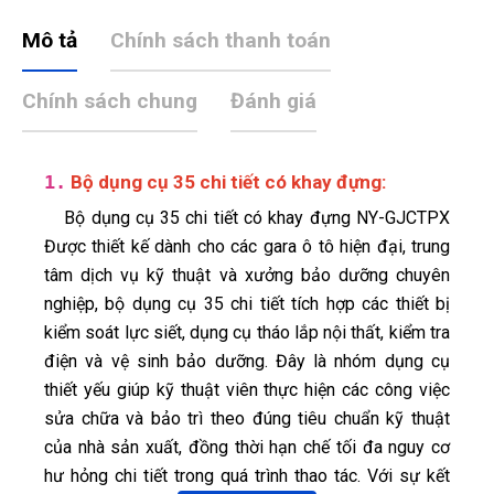
Mô tả
Chính sách thanh toán
Chính sách chung
Đánh giá
1.
Bộ dụng cụ 35 chi tiết có khay đựng
:
Bộ dụng cụ 35 chi tiết có khay đựng NY-GJCTPX
Được thiết kế dành cho các gara ô tô hiện đại, trung
tâm dịch vụ kỹ thuật và xưởng bảo dưỡng chuyên
nghiệp, bộ dụng cụ 35 chi tiết tích hợp các thiết bị
kiểm soát lực siết, dụng cụ tháo lắp nội thất, kiểm tra
điện và vệ sinh bảo dưỡng. Đây là nhóm dụng cụ
thiết yếu giúp kỹ thuật viên thực hiện các công việc
Thảo Liên
TL
sửa chữa và bảo trì theo đúng tiêu chuẩn kỹ thuật
(Đánh giá 1 tháng trước)
của nhà sản xuất, đồng thời hạn chế tối đa nguy cơ
hư hỏng chi tiết trong quá trình thao tác. Với sự kết
Thời gian phản hồi cực nhanh