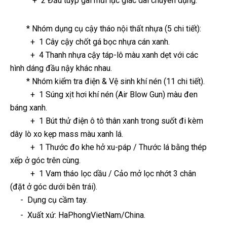
+ 2 Đầu tuýp gài mũi lục giác dài chuyên dụng.
* Nhóm dụng cụ cậy tháo nội thất nhựa (5 chi tiết):
+ 1 Cây cậy chốt gá bọc nhựa cán xanh.
+ 4 Thanh nhựa cậy táp-lô màu xanh dẹt với các
hình dáng đầu nậy khác nhau.
* Nhóm kiểm tra điện & Vệ sinh khí nén (11 chi tiết).
+ 1 Súng xịt hơi khí nén (Air Blow Gun) màu đen
báng xanh.
+ 1 Bút thử điện ô tô thân xanh trong suốt đi kèm
dây lò xo kẹp mass màu xanh lá.
+ 1 Thước đo khe hở xu-páp / Thước lá bằng thép
xếp ở góc trên cùng.
+ 1 Vam tháo lọc dầu / Cảo mở lọc nhớt 3 chân
(đặt ở góc dưới bên trái).
- Dụng cụ cầm tay
.
-
Xuất xứ: HaPhongVietNam/China.