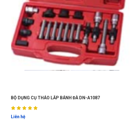
BỘ DỤNG CỤ THÁO LẮP BÁNH ĐÀ DN-A1087
BỘ 
DN-
Liên hệ
Liên