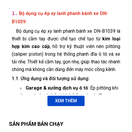
1.
Bộ dụng cụ ép xy lanh phanh bánh xe DN-
:
B1039
Bộ dụng cụ ép xy lanh phanh bánh xe DN-B1039 là
thiết bị cầm tay được chế tạo chế tạo từ
kim loại
hợp kim cao cấp
, hỗ trợ kỹ thuật viên nén pittông
(caliper piston) trong hệ thống phanh đĩa ô tô và xe
tải nhẹ. Thiết kế cầm tay, gọn nhẹ, giúp thao tác nhanh
chóng mà không cần dùng đến máy móc cồng kềnh.
1.1. Ứng dụng và đối tượng sử dụng:
Garage & xưởng dịch vụ ô tô
: Ép pittông khi
thay má phanh, bảo trì hệ thống phanh đĩa.
Phạm Ngọc Vinh
(Thành phố Hồ Chí Minh)
XEM THÊM
purchase
BỘ
Kỹ thuật viên lưu động
: Công cụ cầm tay,
DỤNG CỤ ÉP XY LANH PHANH BÁNH XE DN-B1039
phục vụ tại hiện trường sửa chữa.
Chủ xe DIY
: Tự thực hiện bảo dưỡng phanh tại
Nhật Vy
(Tỉnh Bình Dương)
đã mua sản phẩm
BỘ DỤNG CỤ ÉP
SẢN PHẨM BÁN CHẠY
XY LANH PHANH BÁNH XE DN-B1039
nhà, dễ dàng – an toàn.