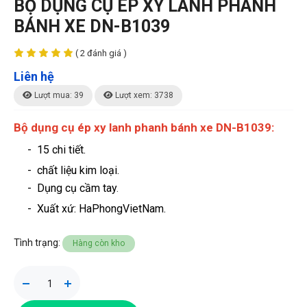
BỘ DỤNG CỤ ÉP XY LANH PHANH
BÁNH XE DN-B1039
( 2 đánh giá )
Liên hệ
Lượt mua: 39
Lượt xem: 3738
Bộ dụng cụ ép xy lanh phanh bánh xe DN-B1039:
- 15 chi tiết.
- chất liệu kim loại.
- Dụng cụ cầm tay
.
-
Xuất xứ: HaPhongVietNam.
Tình trạng:
Hàng còn kho