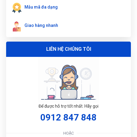
Mẫu mã đa dạng
Giao hàng nhanh
LIÊN HỆ CHÚNG TÔI
G
N
Để được hỗ trợ tốt nhất. Hãy gọi
DU
0912 847 848
HOẶC