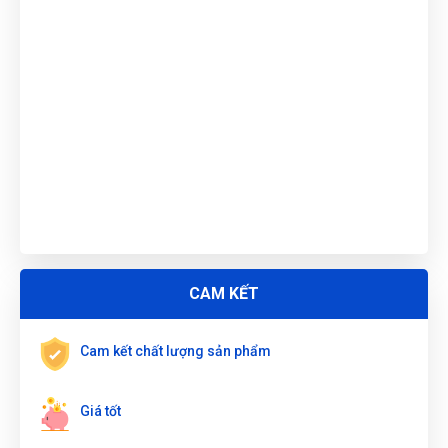
Nguyễn Thị Ánh Nguyệt
(Tỉnh Ninh Bình)
đã mua sản phẩm
BỘ DỤNG CỤ ÉP XY LANH PHANH BÁNH XE DN-B1039
Trần Thị Kim Trúc
(Tỉnh Tây Ninh)
đã mua sản phẩm
BỘ
DỤNG CỤ ÉP XY LANH PHANH BÁNH XE DN-B1039
ĐẶT
CAM KẾT
LỊCH
Cam kết chất lượng sản phẩm
Giá tốt