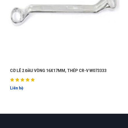
R-V W073333
CỜ LÊ VÒNG MIỆNG 11mm WOKIN 150511
Liên hệ