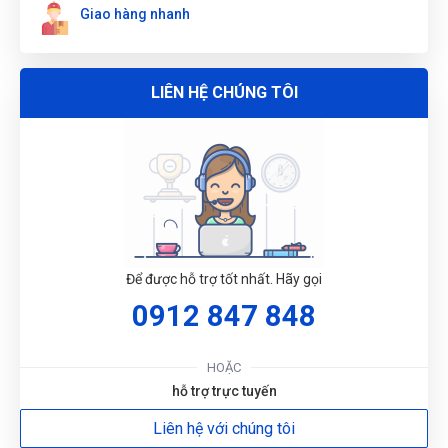
Giao hàng nhanh
LIÊN HỆ CHÚNG TÔI
G
N
Để được hỗ trợ tốt nhất. Hãy gọi
0912 847 848
DU
HOẶC
hỗ trợ trực tuyến
Liên hệ với chúng tôi