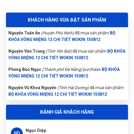
VÒNG MIỆNG 12 CHI TIẾT WOKIN 150812
Nguyễn Thị Vân Anh
(Tỉnh Thái Nguyên)
đã mua sản phẩm
BỘ
KHÁCH HÀNG VỪA ĐẶT SẢN PHẨM
KHÓA VÒNG MIỆNG 12 CHI TIẾT WOKIN 150812
Nguyễn Tuấn An
(Huyện Phù Ninh)
đã mua sản phẩm
BỘ
KHÓA VÒNG MIỆNG 12 CHI TIẾT WOKIN 150812
Nguyễn Văn Trung
(Tỉnh Yên Bái)
đã mua sản phẩm
BỘ KHÓA
VÒNG MIỆNG 12 CHI TIẾT WOKIN 150812
Phùng Bảo Ngọc
(Thành phố Đà Nẵng)
purchase
BỘ KHÓA
VÒNG MIỆNG 12 CHI TIẾT WOKIN 150812
Nguyễn Vũ Khoa Nguyên
(Tỉnh Hải Dương)
đã mua sản phẩm
BỘ KHÓA VÒNG MIỆNG 12 CHI TIẾT WOKIN 150812
Trần Thị Kim Trúc
(Tỉnh Tây Ninh)
đã mua sản phẩm
BỘ
ĐÁNH GIÁ KHÁCH HÀNG
KHÓA VÒNG MIỆNG 12 CHI TIẾT WOKIN 150812
Nhật Vy
(Tỉnh Bình Dương)
đã mua sản phẩm
BỘ KHÓA VÒNG
Ngọc Diệp
MIỆNG 12 CHI TIẾT WOKIN 150812
ND