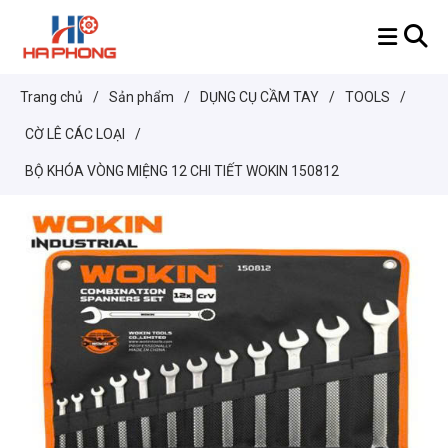
Trang chủ
/
Sản phẩm
/
DỤNG CỤ CẦM TAY
/
TOOLS
/
CỜ LÊ CÁC LOẠI
/
BỘ KHÓA VÒNG MIỆNG 12 CHI TIẾT WOKIN 150812