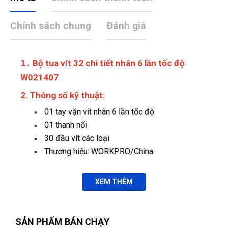
Chính sách chung
Đánh giá
1.
Bộ tua vít 32 chi tiết nhân 6 lần tốc độ
W021407
2. Thông số kỹ thuật:
01 tay vặn vít nhân 6 lần tốc độ
Hồ Hoàng Thái
01 thanh nối
HT
(Đánh giá 1 năm trước)
30 đầu vít các loại
Thương hiệu: WORKPRO/China.
Sản phẩm good, mua về sử dụng rất ok
XEM THÊM
Nguyễn Bích Ngọc
NN
(Đánh giá 1 năm trước)
SẢN PHẨM BÁN CHẠY