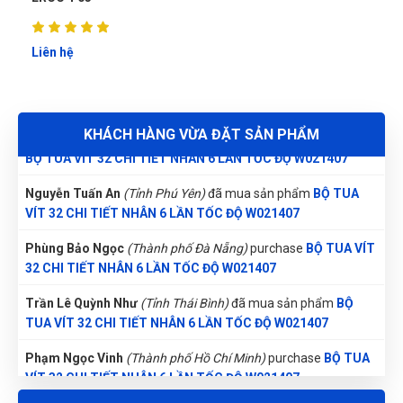
Trần Hiền
TH
Nhật Vy
(Tỉnh Bình Dương)
đã mua sản phẩm
BỘ TUA VÍT 32
Liên hệ
(Đánh giá 1 năm trước)
CHI TIẾT NHÂN 6 LẦN TỐC ĐỘ W021407
đã tham khảo nhiều bên nhưng đây đúng là nơi để lựa chọn
Thu Diễm
(Tỉnh Thừa Thiên Huế)
đã mua sản phẩm
BỘ TUA
VÍT 32 CHI TIẾT NHÂN 6 LẦN TỐC ĐỘ W021407
KHÁCH HÀNG VỪA ĐẶT SẢN PHẨM
Trương Thị Phượng Hằng
(Tỉnh Đồng Nai)
đã mua sản phẩm
BỘ TUA VÍT 32 CHI TIẾT NHÂN 6 LẦN TỐC ĐỘ W021407
Võ Minh Thiện
VT
(Đánh giá 1 năm trước)
Nguyễn Tuấn An
(Tỉnh Phú Yên)
đã mua sản phẩm
BỘ TUA
VÍT 32 CHI TIẾT NHÂN 6 LẦN TỐC ĐỘ W021407
ưu đãi khách cũ là 5 sao
Phùng Bảo Ngọc
(Thành phố Đà Nẵng)
purchase
BỘ TUA VÍT
32 CHI TIẾT NHÂN 6 LẦN TỐC ĐỘ W021407
Trần Lê Quỳnh Như
(Tỉnh Thái Bình)
đã mua sản phẩm
BỘ
Hồ Hoàng Thái
TUA VÍT 32 CHI TIẾT NHÂN 6 LẦN TỐC ĐỘ W021407
HT
(Đánh giá 1 năm trước)
Phạm Ngọc Vinh
(Thành phố Hồ Chí Minh)
purchase
BỘ TUA
VÍT 32 CHI TIẾT NHÂN 6 LẦN TỐC ĐỘ W021407
Sản phẩm good, mua về sử dụng rất ok