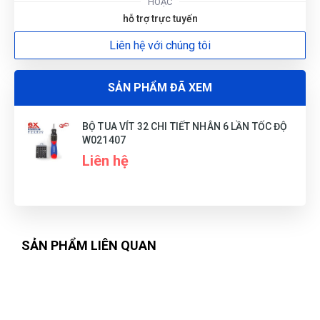
HOẶC
tôi trên cả hài lòng
hỗ trợ trực tuyến
Liên hệ với chúng tôi
Hà Nhật
HN
(Đánh giá 1 năm trước)
SẢN PHẨM ĐÃ XEM
đóng gói rất gọn và đẹp,có hướng dẫn sử dụng rõ ràng.
BỘ TUA VÍT 32 CHI TIẾT NHÂN 6 LẦN TỐC ĐỘ
W021407
Liên hệ
SẢN PHẨM LIÊN QUAN