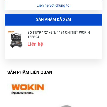
Liên hệ với chúng tôi
Duyên Phan
DP
(Đánh giá 1 năm trước)
SẢN PHẨM ĐÃ XEM
Hài lòng nhất về chính sách đổi trả và bảo hành, nhanh
chóng chứ không lý do vòng vo như những cửa hàng khác
BỘ TUÝP 1/2" và 1/4" 94 CHI TIẾT WOKIN
155694
Liên hệ
Gia Bảo
GB
(Đánh giá 1 năm trước)
Tôi khá thích cách tư vấn ở đây, thân thiện nhiệt tình
SẢN PHẨM LIÊN QUAN
Nguyễn Phước Thành
NT
(Đánh giá 1 năm trước)
Sản phẩm đẹp mắt. Đúng gu mình nhé