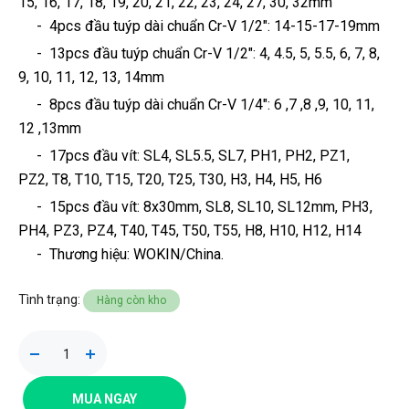
15, 16, 17, 18, 19, 20, 21, 22, 23, 24, 27, 30, 32mm
- 4pcs đầu tuýp dài chuẩn Cr-V 1/2": 14-15-17-19mm
- 13pcs đầu tuýp chuẩn Cr-V 1/2": 4, 4.5, 5, 5.5, 6, 7, 8,
9, 10, 11, 12, 13, 14mm
- 8pcs đầu tuýp dài chuẩn Cr-V 1/4": 6 ,7 ,8 ,9, 10, 11,
12 ,13mm
- 17pcs đầu vít: SL4, SL5.5, SL7, PH1, PH2, PZ1,
PZ2, T8, T10, T15, T20, T25, T30, H3, H4, H5, H6
- 15pcs đầu vít: 8x30mm, SL8, SL10, SL12mm, PH3,
PH4, PZ3, PZ4, T40, T45, T50, T55, H8, H10, H12, H14
-
Thương hiệu
: WOKIN/China.
Tình trạng:
Hàng còn kho
MUA NGAY