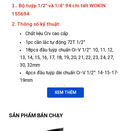
1.
Bộ tuýp 1/2" và 1/4" 94 chi tiết WOKIN
155694
2. Thông số kỹ thuật:
Chất liệu Crv cao cấp
1pc cần lắc tự động 72T 1/2"
18pcs đầu tuýp chuẩn Cr-V 1/2": 10, 11, 12,
13, 14, 15, 16, 17, 18, 19, 20, 21, 22, 23, 24, 27,
30, 32mm
4pcs đầu tuýp dài chuẩn Cr-V 1/2": 14-15-17-
19mm
1pc tuýp chuyển đổi bugi 1/2"
XEM THÊM
2pcs thanh nối dài 1/2": 125, 250mm
1pc khớp chuyển đổi 3 chiều
Nguyễn
N
2pcs ổ cắm bugi Cr-V 1/2": 16, 21mm
(Đánh giá 1 năm trước)
SẢN PHẨM BÁN CHẠY
1pc nối vít: 1/2"x38mm
1pc cần lắc tự động 72T 1/4"
Bên đây làm việc tận tâm, nhân viên nhiệt tình