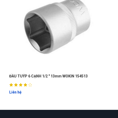
Lark Hoàng
LH
(Đánh giá 1 năm trước)
Được người quen PR nhờ lên web thấy dịch vụ ok. Nên đến
trải ngiệm luôn
Tuyền
T
(Đánh giá 1 năm trước)
 CẠNH 1/2 " 13mm WOKIN 154513
ĐẦU TUÝP 06 CẠ
Bảo 2 -3 hôm mới nhận được mà trong chiều có luôn. Quá
vip pro
Liên hệ
Huyền Trang
HT
(Đánh giá 1 năm trước)