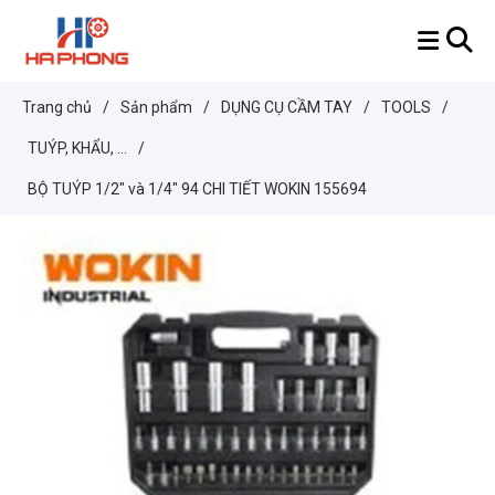
Trang chủ
/
Sản phẩm
/
DỤNG CỤ CẦM TAY
/
TOOLS
/
TUÝP, KHẨU, ...
/
BỘ TUÝP 1/2" và 1/4" 94 CHI TIẾT WOKIN 155694