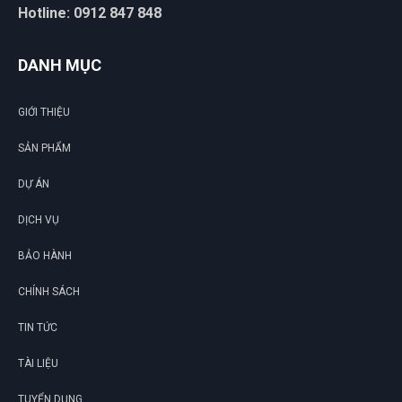
Hotline: 0912 847 848
Diệu Liên
DL
(Đánh giá 1 năm trước)
DANH MỤC
Lần đầu mua hàng trên website nhưng lại ưng ý đến vậy
GIỚI THIỆU
SẢN PHẨM
Tuyến Nguyễn
DỰ ÁN
TN
(Đánh giá 1 năm trước)
DỊCH VỤ
Phải chi biết chỗ này sớm thì tui đâu có mất tiền oan
BẢO HÀNH
CHÍNH SÁCH
TIN TỨC
TÀI LIỆU
TUYỂN DỤNG