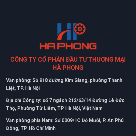
Bảo hành nhanh gọn, hướng dẫn sử dụng chi tiết
Nguyễn
N
(Đánh giá 1 năm trước)
CÔNG TY CỔ PHẦN ĐẦU TƯ THƯƠNG MẠI
Bên đây làm việc tận tâm, nhân viên nhiệt tình
HÀ PHONG
Văn phòng: Số 918 đường Kim Giang, phường Thanh
Liệt, TP. Hà Nội
Ngọc Diệp
ND
Địa chỉ Công ty: số 7 ngách 212/63/14 Đường Lê Đức
(Đánh giá 1 năm trước)
Thọ, Phường Từ Liêm, TP Hà Nội, Việt Nam
Tư vấn rất kiên nhẫn, hơi lâu xíu nhưng mua được sản phẩm
Văn phòng phía Nam: Số 0009/1C Đỗ Mười, P. An Phú
ưng ý
Đông, TP. Hồ Chí Minh