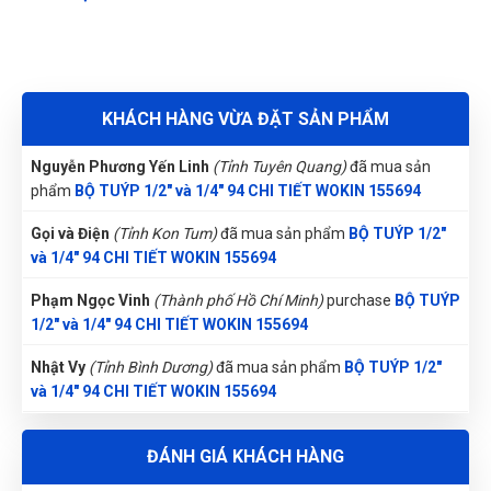
Thương hiệu: WOKIN/China.
Liên hệ
Nguyễn Thị Ánh Nguyệt
(Tỉnh Ninh Bình)
đã mua sản phẩm
Phải chi biết chỗ này sớm thì tui đâu có mất tiền oan
BỘ TUÝP 1/2" và 1/4" 94 CHI TIẾT WOKIN 155694
Nguyễn Vũ Khoa Nguyên
(Tỉnh Hải Dương)
đã mua sản phẩm
KHÁCH HÀNG VỪA ĐẶT SẢN PHẨM
BỘ TUÝP 1/2" và 1/4" 94 CHI TIẾT WOKIN 155694
Duyên Phan
DP
Nguyễn Phương Yến Linh
(Tỉnh Tuyên Quang)
đã mua sản
(Đánh giá 1 năm trước)
phẩm
BỘ TUÝP 1/2" và 1/4" 94 CHI TIẾT WOKIN 155694
Gọi và Điện
(Tỉnh Kon Tum)
đã mua sản phẩm
BỘ TUÝP 1/2"
Hài lòng nhất về chính sách đổi trả và bảo hành, nhanh
và 1/4" 94 CHI TIẾT WOKIN 155694
chóng chứ không lý do vòng vo như những cửa hàng khác
Phạm Ngọc Vinh
(Thành phố Hồ Chí Minh)
purchase
BỘ TUÝP
1/2" và 1/4" 94 CHI TIẾT WOKIN 155694
Gia Bảo
GB
(Đánh giá 1 năm trước)
Nhật Vy
(Tỉnh Bình Dương)
đã mua sản phẩm
BỘ TUÝP 1/2"
và 1/4" 94 CHI TIẾT WOKIN 155694
Tôi khá thích cách tư vấn ở đây, thân thiện nhiệt tình
Nguyễn Tuấn An
(Huyện Phù Ninh)
đã mua sản phẩm
BỘ
ĐÁNH GIÁ KHÁCH HÀNG
TUÝP 1/2" và 1/4" 94 CHI TIẾT WOKIN 155694