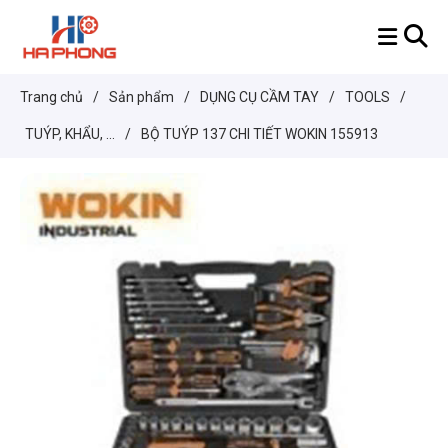
Trang chủ
/
Sản phẩm
/
DỤNG CỤ CẦM TAY
/
TOOLS
/
TUÝP, KHẨU, ...
/
BỘ TUÝP 137 CHI TIẾT WOKIN 155913