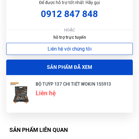
TV
Để được hỗ trợ tốt nhất. Hãy gọi
(Đánh giá 1 năm trước)
0912 847 848
Thích nhất là có quà tặng đi kèm
HOẶC
hỗ trợ trực tuyến
Liên hệ với chúng tôi
Thúy Nga
TN
(Đánh giá 1 năm trước)
SẢN PHẨM ĐÃ XEM
Tư vấn chuyên nghiệp
BỘ TUÝP 137 CHI TIẾT WOKIN 155913
Liên hệ
Hoàng Thành
HT
(Đánh giá 1 năm trước)
được bạn bè giới thiệu nên mới dùng thử, phải nói là số 1
SẢN PHẨM LIÊN QUAN
luôn