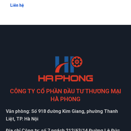
sản phẩm rất tốt, tôi sử dụng mới đây thôi nhưng cảm thấy
Liên hệ
rất ok , tôi sẽ ủng hộ shop dài dài
Huỳnh Thị Diễm
HD
(Đánh giá 1 năm trước)
Lúc đầu nghe nhiều tin đồn mua hàng online không ổn,
nhưng khi mua tại web này thì quá good luôn
Xuân Hải
XH
(Đánh giá 1 năm trước)
CÔNG TY CỔ PHẦN ĐẦU TƯ THƯƠNG MẠI
HÀ PHONG
có rất nhiều chương trình khuyến mại trong shop, tôi thích
rồi nha
Văn phòng: Số 918 đường Kim Giang, phường Thanh
Liệt, TP. Hà Nội
Tuấn Anh
Địa chỉ Công ty: số 7 ngách 212/63/14 Đường Lê Đức