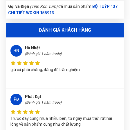
HT
(Đánh giá 1 năm trước)
Gọi và Điện
(Tỉnh Kon Tum)
đã mua sản phẩm
BỘ TUÝP 137
3pcs X type: 6, 8, 10
CHI TIẾT WOKIN 155913
Thương hiệu: WOKIN/China.
được bạn bè giới thiệu nên mới dùng thử, phải nói là số 1
Nguyễn Vũ Khoa Nguyên
(Tỉnh Hải Dương)
đã mua sản phẩm
luôn
ĐÁNH GIÁ KHÁCH HÀNG
BỘ TUÝP 137 CHI TIẾT WOKIN 155913
Trần Lê Quỳnh Như
(Tỉnh Thái Bình)
đã mua sản phẩm
BỘ
Hà Nhật
TUÝP 137 CHI TIẾT WOKIN 155913
HN
(Đánh giá 1 năm trước)
Thu Diễm
(Tỉnh Thừa Thiên Huế)
đã mua sản phẩm
BỘ TUÝP
137 CHI TIẾT WOKIN 155913
giá cả phải chăng, đáng để trãi nghiệm
Nguyễn Phương Yến Linh
(Tỉnh Tuyên Quang)
đã mua sản
phẩm
BỘ TUÝP 137 CHI TIẾT WOKIN 155913
Trương Thị Phượng Hằng
(Tỉnh Đồng Nai)
đã mua sản phẩm
Phát Đạt
PĐ
BỘ TUÝP 137 CHI TIẾT WOKIN 155913
(Đánh giá 1 năm trước)
Nguyễn Thị Vân Anh
(Tỉnh Thái Nguyên)
đã mua sản phẩm
BỘ
Trước đây cũng mua nhiều bên, từ ngày mua thử, rất hài
TUÝP 137 CHI TIẾT WOKIN 155913
lòng về sản phẩm cũng như chất lượng