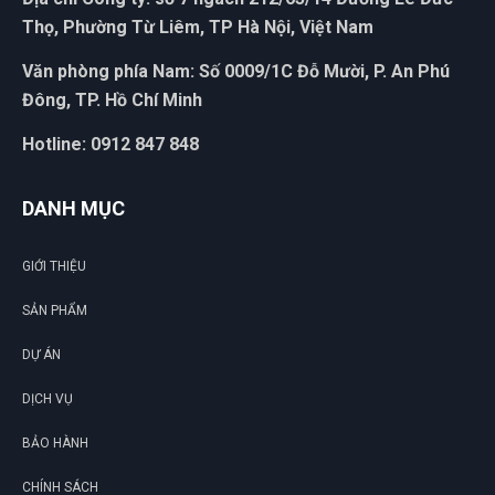
TA
(Đánh giá 1 năm trước)
Thọ, Phường Từ Liêm, TP Hà Nội, Việt Nam
Văn phòng phía Nam: Số 0009/1C Đỗ Mười, P. An Phú
Bảo 2 -3 hôm mới nhận được mà trong chiều có luôn. Quá
Đông, TP. Hồ Chí Minh
vip pro
Hotline: 0912 847 848
Huyền Trang
HT
(Đánh giá 1 năm trước)
DANH MỤC
Giao hàng nhanh lắm ạ, giao đủ hàng không thiếu, mình săn
GIỚI THIỆU
được giá sales quá hời ❤
SẢN PHẨM
DỰ ÁN
Thanh Việt
TV
(Đánh giá 1 năm trước)
DỊCH VỤ
BẢO HÀNH
Thích nhất là có quà tặng đi kèm
CHÍNH SÁCH