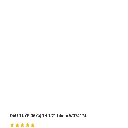
Hà Nhật
HN
(Đánh giá 1 năm trước)
giá cả phải chăng, đáng để trãi nghiệm
Phát Đạt
PĐ
(Đánh giá 1 năm trước)
Trước đây cũng mua nhiều bên, từ ngày mua thử, rất hài
lòng về sản phẩm cũng như chất lượng
Cao Văn Hùng
CH
174
CẦN XIẾT LỰC 3/4" 160-800N.M WOKIN 157
(Đánh giá 1 năm trước)