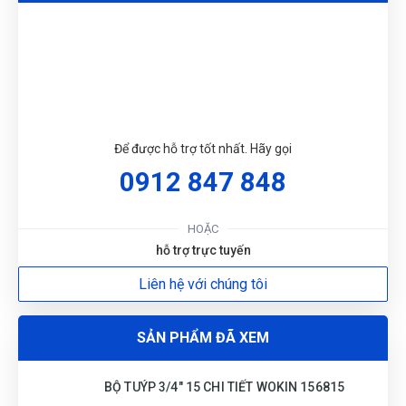
DU
Để được hỗ trợ tốt nhất. Hãy gọi
0912 847 848
HOẶC
hỗ trợ trực tuyến
Liên hệ với chúng tôi
SẢN PHẨM ĐÃ XEM
BỘ TUÝP 3/4" 15 CHI TIẾT WOKIN 156815