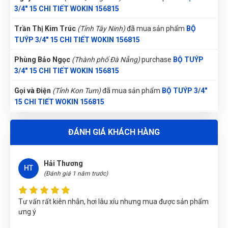
3/4" 15 CHI TIẾT WOKIN 156815
Trần Thị Kim Trúc
(Tỉnh Tây Ninh)
đã mua sản phẩm
BỘ
TUÝP 3/4" 15 CHI TIẾT WOKIN 156815
Phùng Bảo Ngọc
(Thành phố Đà Nẵng)
purchase
BỘ TUÝP
3/4" 15 CHI TIẾT WOKIN 156815
Gọi và Điện
(Tỉnh Kon Tum)
đã mua sản phẩm
BỘ TUÝP 3/4"
15 CHI TIẾT WOKIN 156815
Nguyễn Thị Vân Anh
(Tỉnh Thái Nguyên)
đã mua sản phẩm
BỘ
TUÝP 3/4" 15 CHI TIẾT WOKIN 156815
ĐÁNH GIÁ KHÁCH HÀNG
Nhật Vy
(Tỉnh Bình Dương)
đã mua sản phẩm
BỘ TUÝP 3/4"
15 CHI TIẾT WOKIN 156815
Hải Thương
HT
(Đánh giá 1 năm trước)
Đặng Thị Thúy
(Tỉnh Nghệ An)
đã mua sản phẩm
BỘ TUÝP
3/4" 15 CHI TIẾT WOKIN 156815
Tư vấn rất kiên nhẫn, hơi lâu xíu nhưng mua được sản phẩm
ưng ý
Nguyễn Tuấn An
(Huyện Phù Ninh)
đã mua sản phẩm
BỘ
TUÝP 3/4" 15 CHI TIẾT WOKIN 156815