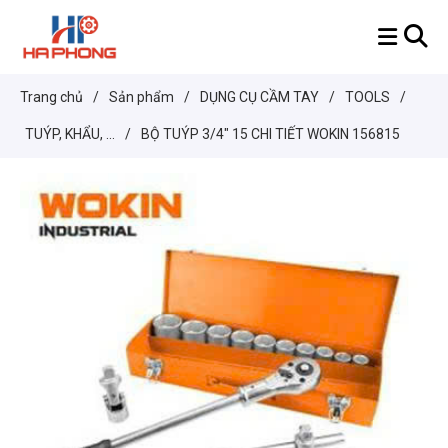
Trang chủ
/
Sản phẩm
/
DỤNG CỤ CẦM TAY
/
TOOLS
/
TUÝP, KHẨU, ...
/
BỘ TUÝP 3/4" 15 CHI TIẾT WOKIN 156815