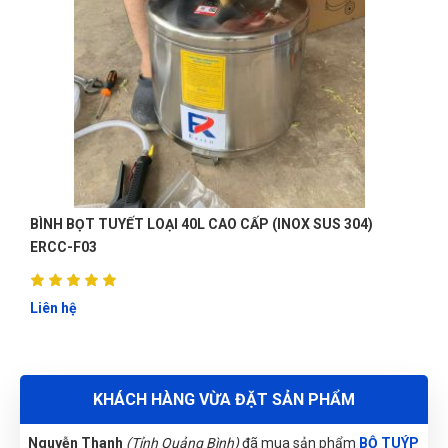
Nhật Vy
(Tỉnh Bình Dương)
đã mua sản phẩm
BỘ TUÝP 3/4"
15 CHI TIẾT WOKIN 156815
Đặng Thị Thúy
(Tỉnh Nghệ An)
đã mua sản phẩm
BỘ TUÝP
3/4" 15 CHI TIẾT WOKIN 156815
Nguyễn Tuấn An
(Huyện Phù Ninh)
đã mua sản phẩm
BỘ
TUÝP 3/4" 15 CHI TIẾT WOKIN 156815
BÌNH BỌT TUYẾT LOẠI 80L (INOX SUS201) ER-BB80L
Nguyễn Văn Trung
(Tỉnh Yên Bái)
đã mua sản phẩm
BỘ TUÝP
3/4" 15 CHI TIẾT WOKIN 156815
Liên hệ
Nguyễn Thị Bích Trang
(Tỉnh Nam Định)
đã mua sản phẩm
BỘ TUÝP 3/4" 15 CHI TIẾT WOKIN 156815
Nguyễn Phương Yến Linh
(Tỉnh Tuyên Quang)
đã mua sản
KHÁCH HÀNG VỪA ĐẶT SẢN PHẨM
phẩm
BỘ TUÝP 3/4" 15 CHI TIẾT WOKIN 156815
Nguyễn Thanh
(Tỉnh Quảng Bình)
đã mua sản phẩm
BỘ TUÝP