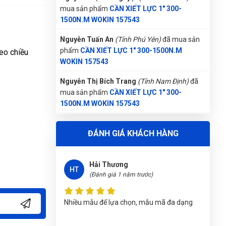
(Đánh giá 1 năm trước)
mua sản phẩm
CẦN XIẾT LỰC 1" 300-
1500N.M WOKIN 157543
quá là chất lượng. 1000 saooooooo
Nguyễn Tuấn An
(Tỉnh Phú Yên)
đã mua sản
phẩm
CẦN XIẾT LỰC 1" 300-1500N.M
eo chiều
WOKIN 157543
Thanh Việt
Nguyễn Thị Bích Trang
(Tỉnh Nam Định)
đã
TV
(Đánh giá 1 năm trước)
mua sản phẩm
CẦN XIẾT LỰC 1" 300-
1500N.M WOKIN 157543
Mua bao nhiều cũng được miễn ship. quá đã
Nguyễn Phương Yến Linh
(Tỉnh Tuyên Quang)
ĐÁNH GIÁ KHÁCH HÀNG
đã mua sản phẩm
CẦN XIẾT LỰC 1" 300-
1500N.M WOKIN 157543
Hải Thương
Trần Thị Kim Trúc
(Tỉnh Tây Ninh)
đã mua
HT
(Đánh giá 1 năm trước)
sản phẩm
CẦN XIẾT LỰC 1" 300-1500N.M
WOKIN 157543
Nhiều mẫu để lựa chọn, mẫu mã đa dạng
Phùng Bảo Ngọc
(Thành phố Đà Nẵng)
purchase
CẦN XIẾT LỰC 1" 300-1500N.M