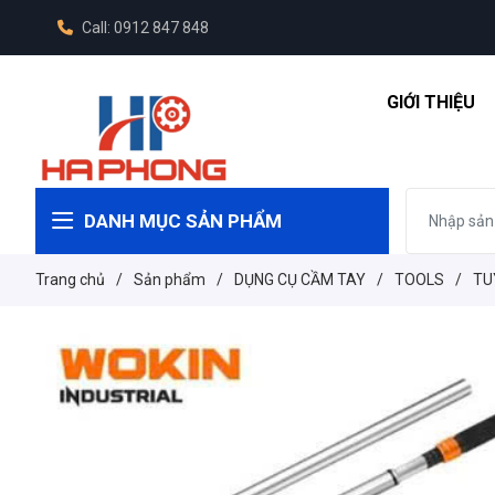
Call: 0912 847 848
GIỚI THIỆU
DANH MỤC SẢN PHẨM
Trang chủ
/
Sản phẩm
/
DỤNG CỤ CẦM TAY
/
TOOLS
/
TUÝ