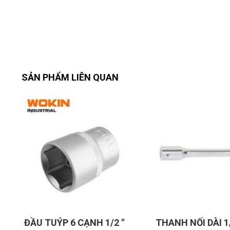
SẢN PHẨM LIÊN QUAN
 TUÝP 6 CẠNH 1/2 "
THANH NỐI DÀI 1/2 ", DÀI