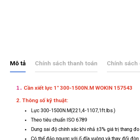
Mô tả
Chính sách thanh toán
Chính sách
1.
Cần xiết lực 1" 300-1500N.M WOKIN 157543
2. Thông số kỹ thuật:
Lực 300-1500N.M(221,4-1107,1ft.lbs.)
Theo tiêu chuẩn ISO 6789
Dung sai độ chính xác khi nhả ±3% giá trị thang đo
Có thể đảo ngược với ổ đĩa vuông và thay đổi đòn 