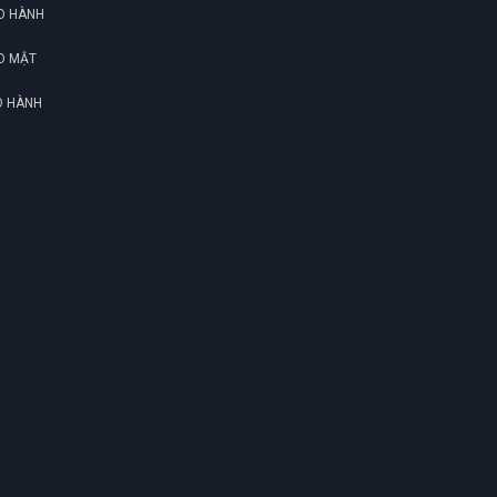
(Đánh giá 1 năm trước)
O HÀNH
O MẬT
Càng mua nhiều càng thấy thích nhiều luôn.
Hihi Cho 5 sao
O HÀNH