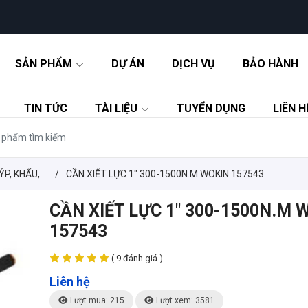
SẢN PHẨM
DỰ ÁN
DỊCH VỤ
BẢO HÀNH
TIN TỨC
TÀI LIỆU
TUYỂN DỤNG
LIÊN H
P, KHẨU, ...
/
CẦN XIẾT LỰC 1" 300-1500N.M WOKIN 157543
CẦN XIẾT LỰC 1" 300-1500N.M 
157543
( 9 đánh giá )
Liên hệ
Lượt mua: 215
Lượt xem: 3581