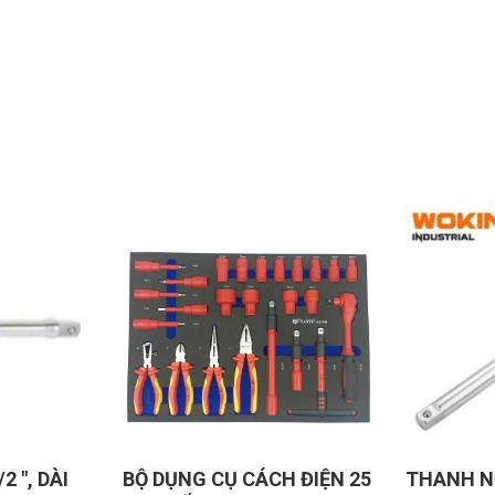
BỘ DỤNG CỤ CÁCH ĐIỆN 25
THANH NỐI 1/2", DÀ