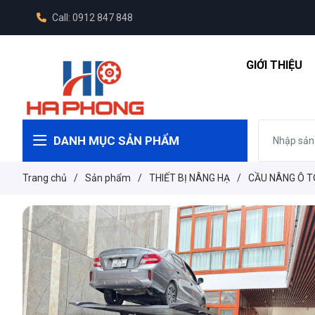
Call: 0912 847 848
GIỚI THIỆU
DANH MỤC SẢN PHẨM
Trang chủ
/
Sản phẩm
/
THIẾT BỊ NÂNG HẠ
/
CẦU NÂNG Ô T