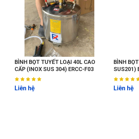
Tổng độ rộng:
2.668 mm.
⚡ Công suất mạnh mẽ:
Motor
2,2 kW
, hoạt động liên tục.
Nguồn điện
220 V, 50 Hz
01 pha phù hợp cho m
🏋️‍♂️ Tải trọng cao & bền bỉ:
Nâng tối đa
2.700 kg
.
Trọng lượng cầu nâng:
1.456 kg.
BÌNH BỌT TUYẾT LOẠI 40L CAO
BÌNH BỌT
🔧
Vật liệu siêu bền:
CẤP (INOX SUS 304) ERCC-F03
SUS201) 
Thép gia cường, sơn tĩnh điện công nghệ cao,
🔧 Thành phần bộ sản phẩm:
Liên hệ
Liên hệ
Cầu nâng cắt kéo
với xi lanh thủy lực & khun
Motor điện 2,2 kW
và bộ điều khiển đơn giản.
Van an toàn
chống rơi tự do.
Bộ cảm biến & khóa chốt cơ khí
đảm bảo vị t
Hệ thống ống dẫn thủy lực & phụ kiện.
Hướng dẫn lắp đặt & vận hành.