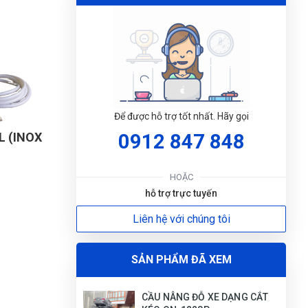
(Đánh giá 1 năm trước)
tôi rất khó trong việc lựa chọn bất kì sản
phẩm hay dịch vụ cho mình và gia đình hay
công việc nhưng thật sự ở đây làm tôi trên
cả hài lòng
Tuấn Anh
TA
Để được hỗ trợ tốt nhất. Hãy gọi
(Đánh giá 1 năm trước)
L (INOX
0912 847 848
ĐẶT
Hôm qua đặt hôm nay có hàng rồi
LỊC
HOẶC
hỗ trợ trực tuyến
Liên hệ với chúng tôi
Ánh Tuyết
ÁT
(Đánh giá 1 năm trước)
SẢN PHẨM ĐÃ XEM
Bảo hành nhanh gọn, hướng dẫn sử dụng
chi tiết
CẦU NÂNG ĐỖ XE DẠNG CẮT