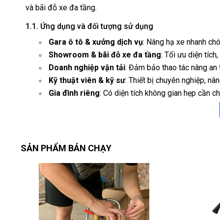
và bãi đỗ xe đa tầng.
1.1. Ứng dụng và đối tượng sử dụng
Gara ô tô & xưởng dịch vụ
: Nâng hạ xe nhanh chón
Showroom & bãi đỗ xe đa tầng
: Tối ưu diện tích,
Doanh nghiệp vận tải
: Đảm bảo thao tác nâng an 
Kỹ thuật viên & kỹ sư
: Thiết bị chuyên nghiệp, nâ
Gia đình riêng
: Có diện tích không gian hẹp cần c
1.2. Điểm nhấn công nghệ
⏱️ Thời gian vận hành nhanh:
Nâng: ≤ 90 giây.
SẢN PHẨM BÁN CHẠY
Hạ: ≤ 96 giây.
⬆️ Chiều cao nâng ấn tượng:
Tối đa:
1.900 mm
.
Chiều cao thông sàn:
2.100 mm.
↔️ Kích thước mặt bàn rộng lớn:
Chiều dài:
3.695 mm
.