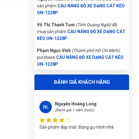
(Đánh giá 1 năm trước)
sản phẩm
CẦU NÂNG ĐỖ XE DẠNG CẮT KÉO
ON-1228P
Bảo hành nhanh gọn, hướng dẫn sử dụng
Võ Thị Thanh Tươi
(Tỉnh Quảng Ngãi)
đã
chi tiết
mua sản phẩm
CẦU NÂNG ĐỖ XE DẠNG CẮT
KÉO ON-1228P
Thúy Nga
Phạm Ngọc Vinh
(Thành phố Hồ Chí Minh)
TN
(Đánh giá 1 năm trước)
purchase
CẦU NÂNG ĐỖ XE DẠNG CẮT KÉO
ON-1228P
Giá mềm, hàng chất lượng
Nguyễn Phương Yến Linh
(Tỉnh Tuyên Quang)
ĐÁNH GIÁ KHÁCH HÀNG
đã mua sản phẩm
CẦU NÂNG ĐỖ XE DẠNG
CẮT KÉO ON-1228P
Nguyễn Hoàng Long
Trần Thị Kim Trúc
(Tỉnh Tây Ninh)
đã mua
NL
(Đánh giá 1 năm trước)
sản phẩm
CẦU NÂNG ĐỖ XE DẠNG CẮT KÉO
ON-1228P
Sản phẩm đẹp mắt. Đúng gu mình nhé
Nguyễn Thanh
(Tỉnh Quảng Bình)
đã mua sản
phẩm
CẦU NÂNG ĐỖ XE DẠNG CẮT KÉO ON-