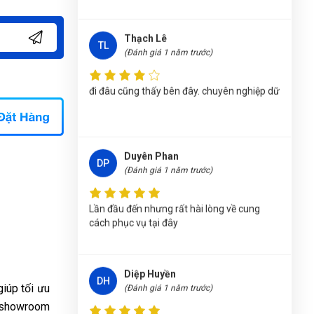
1228P
Nguyễn Thị Bích Trang
(Tỉnh Nam Định)
đã
Thạch Lê
TL
mua sản phẩm
(Đánh giá 1 năm trước)
CẦU NÂNG ĐỖ XE DẠNG CẮT
KÉO ON-1228P
đi đâu cũng thấy bên đây. chuyên nghiệp dữ
Lê Hoàng Khánh Duy
(Tỉnh Bình Định)
đã mua
sản phẩm
CẦU NÂNG ĐỖ XE DẠNG CẮT KÉO
ON-1228P
Đặng Thị Thúy
(Tỉnh Nghệ An)
đã mua sản
Duyên Phan
DP
phẩm
CẦU NÂNG ĐỖ XE DẠNG CẮT KÉO ON-
(Đánh giá 1 năm trước)
1228P
Lần đầu đến nhưng rất hài lòng về cung
Nguyễn Văn Trung
(Tỉnh Yên Bái)
đã mua sản
cách phục vụ tại đây
phẩm
CẦU NÂNG ĐỖ XE DẠNG CẮT KÉO ON-
1228P
Trương Thị Phượng Hằng
(Tỉnh Đồng Nai)
đã
Diệp Huyền
DH
mua sản phẩm
CẦU NÂNG ĐỖ XE DẠNG CẮT
(Đánh giá 1 năm trước)
giúp tối ưu
KÉO ON-1228P
, showroom