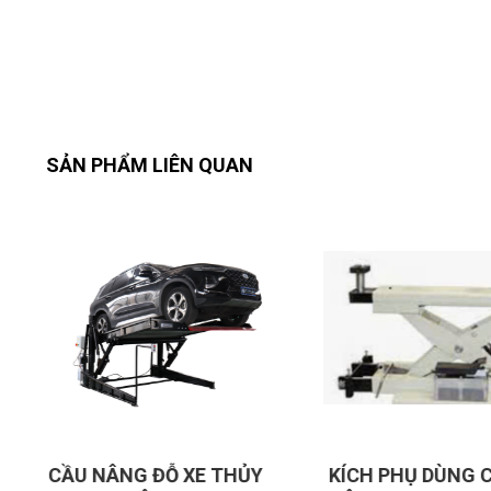
1.3. Lợi ích khi sử dụng.
Tiết kiệm không gian:
Mô-đun cắt kéo thấp gọn, phù hợp hầm để xe h
An toàn tuyệt đối:
Van chống rơi, khóa cơ khí, đảm bảo cố định x
Vận hành êm ái:
SẢN PHẨM LIÊN QUAN
Xi lanh thủy lực và motor động cơ hoạt động m
Bền bỉ & ổn định:
Khung thép chịu lực, sơn tĩnh điện chống ăn mò
Dễ bảo trì:
Hệ thống thủy lực bảo dưỡng đơn giản, phụ tùn
1.4. Cam kết chất lượng & thay thế phụ tùng:
Hỗ trợ kỹ thuật 24/7.
Hướng dẫn sử dụng, bảo trì định kỳ.
Lắp đặt toàn quốc, dịch vụ tận nơi cho khách hàng 
KÍCH PHỤ DÙNG CHO CẦU
CẦU NÂNG 2 TR