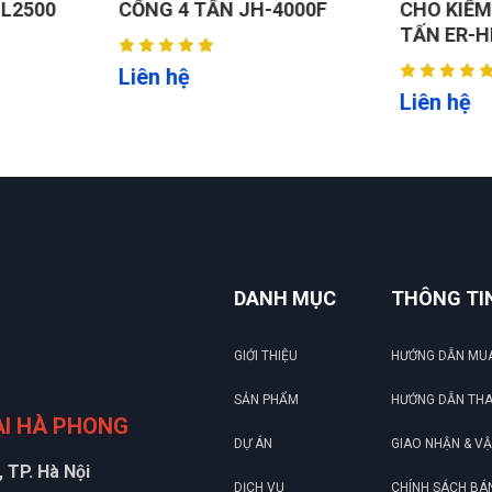
4000F
CHO KIỂM TRA GÓC LÁI 5,5
CẮT KÉO 
TẤN ER-HL5000A
Liên hệ
Liên hệ
DANH MỤC
THÔNG TI
GIỚI THIỆU
HƯỚNG DẪN MU
SẢN PHẨM
HƯỚNG DẪN TH
ẠI HÀ PHONG
DỰ ÁN
GIAO NHẬN & V
 TP. Hà Nội
DỊCH VỤ
CHÍNH SÁCH BÁ