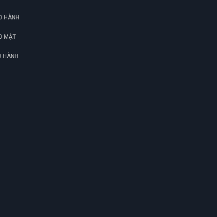
O HÀNH
O MẬT
O HÀNH