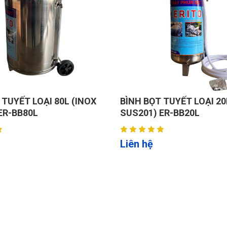
ọi gia đình, garage nhỏ không có nguồn ba pha.
 TUYẾT LOẠI 80L (INOX
BÌNH BỌT TUYẾT LOẠI 20
ER-BB80L
SUS201) ER-BB20L
 chống oxy hóa và ăn mòn trong môi trường ẩm ướt.
Liên hệ
g thép gia cường.
rí nâng cố định.