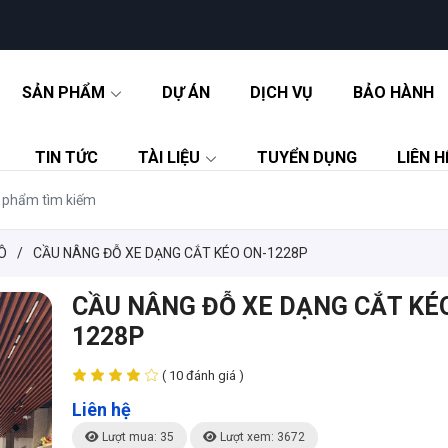
SẢN PHẨM
DỰ ÁN
DỊCH VỤ
BẢO HÀNH
TIN TỨC
TÀI LIỆU
TUYỂN DỤNG
LIÊN H
Ô
/
CẦU NÂNG ĐỖ XE DẠNG CẮT KÉO ON-1228P
CẦU NÂNG ĐỖ XE DẠNG CẮT KÉ
1228P
( 10 đánh giá )
Liên hệ
Lượt mua: 35
Lượt xem: 3672