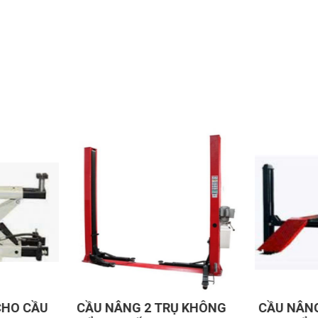
oặc bãi đỗ hạn chế chiều cao.
e tại mọi mức độ nâng.
ượt mà, giảm tiếng ồn.
n, tuổi thọ cao.
g thay thế sẵn có.
tỉnh xa.
Ụ KHÔNG
CẦU NÂNG 4 TRỤ DÙNG
CẦU NÂN