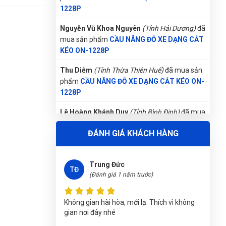
1228P
Nguyễn Vũ Khoa Nguyên
(Tỉnh Hải Dương)
đã
mua sản phẩm
CẦU NÂNG ĐỖ XE DẠNG CẮT
KÉO ON-1228P
Thu Diễm
(Tỉnh Thừa Thiên Huế)
đã mua sản
phẩm
CẦU NÂNG ĐỖ XE DẠNG CẮT KÉO ON-
1228P
Lê Hoàng Khánh Duy
(Tỉnh Bình Định)
đã mua
sản phẩm
CẦU NÂNG ĐỖ XE DẠNG CẮT KÉO
ĐÁNH GIÁ KHÁCH HÀNG
ON-1228P
Trần Thị Kim Trúc
(Tỉnh Tây Ninh)
đã mua
Trung Đức
sản phẩm
CẦU NÂNG ĐỖ XE DẠNG CẮT KÉO
TĐ
(Đánh giá 1 năm trước)
ON-1228P
Nguyễn Thanh
(Tỉnh Quảng Bình)
đã mua sản
Không gian hài hòa, mới lạ. Thích vì không
phẩm
CẦU NÂNG ĐỖ XE DẠNG CẮT KÉO ON-
gian nơi đây nhé
1228P