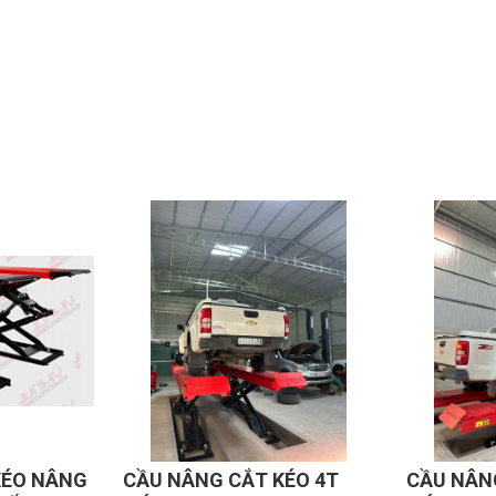
í phụ tùng và nhân công.
hay kích phụ để thực hiện nhiều nhiệm vụ khác nhau.
ẩn cấp và báo lỗi tự động giúp vận hành an toàn ngay với người mớ
ch hàng nhờ trang thiết bị hiện đại, chuẩn công nghiệp.
so với các hệ thống cầu nâng cũ.
t tại mọi garage, showroom hay bãi đỗ xe, khu đất nhà riêng chật
KÉO 4T
CẦU NÂNG CẮT KÉO 5T
CẦU NÂN
tỉnh xa.