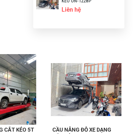
KÉO ON-1228P
Liên hệ
i.
G
N
 hẹp.
DU
G ĐỖ XE DẠNG
CẦU NÂNG CẮT KÉO NÂNG