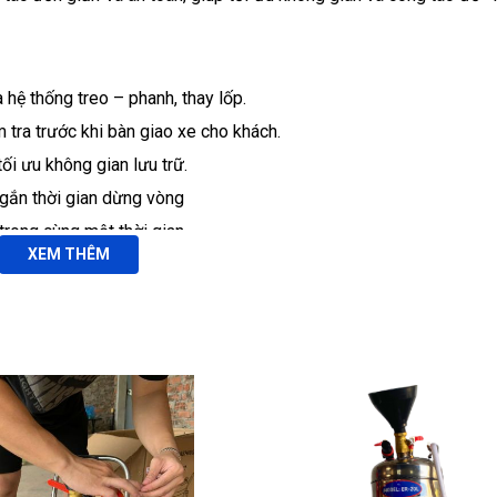
 hệ thống treo – phanh, thay lốp.
 tra trước khi bàn giao xe cho khách.
 tối ưu không gian lưu trữ.
 ngắn thời gian dừng vòng
trong cùng một thời gian.
XEM THÊM
0 giây
, tối ưu quy trình và nâng cao công suất trạm dịch vụ.
ong bãi trần thấp hoặc hầm đỗ, không chiếm diện tích khi idle.
t áp và khóa chốt cơ khí nhiều nấc giữ xe cố định vững chắc.