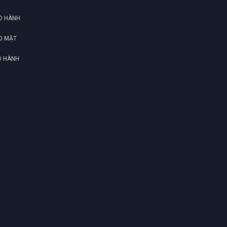
O HÀNH
O MẬT
O HÀNH