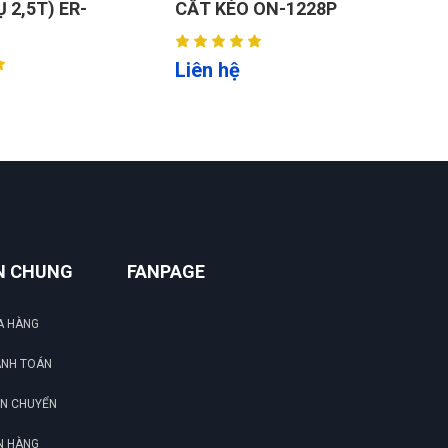
 ON-1228P
BỤNG LOẠI DI ĐỘNG 3 TẤN
Đ
JH-3000S
L
Liên hệ
N CHUNG
FANPAGE
A HÀNG
ANH TOÁN
ẬN CHUYỂN
N HÀNG