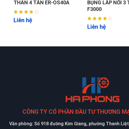
BỤNG LẮP NỔI 3 TẤN JH-
(KÍCH PHỤ 2,5T)
F3000
YL640K
2. Thông số kỹ thuật:
Tải trọng nâng 2.700 kg (6.000 lbs).
Liên hệ
Liên hệ
Thời gian nâng ≤ 90 giây.
Thời gian hạ ≤ 60 giây.
Chiều cao nâng tối đa 1.900 mm.
Chiều rộng bàn nâng 2.100 mm.
Chiều dài bàn nâng 3.695 mm.
Tổng chiều rộng 2.668 mm.
Trọng lượng bản thân: 1.456 kg (kèm tủ điều khiển
Công suất Motor: 2.2 Kw.
Nguồn cấp: 220V/240V/380V/415.
Xuất xứ: HaphongVietnam (ERITO).
CÔNG TY CỔ PHẦN ĐẦU TƯ THƯƠNG M
Văn phòng: Số 918 đường Kim Giang, phường Thanh Liệt,