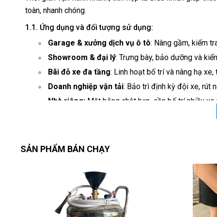
toàn, nhanh chóng.
1.1. Ứng dụng và đối tượng sử dụng:
Garage & xưởng dịch vụ ô tô
: Nâng gầm, kiểm tra
Showroom & đại lý
: Trưng bày, bảo dưỡng và kiểm
Bãi đỗ xe đa tầng
: Linh hoạt bố trí và nâng hạ xe,
Doanh nghiệp vận tải
: Bảo trì định kỳ đội xe, rút
Nhà riêng:
Mặt bằng chật hẹp, cần bố trí nhiều xe 
1.2. Điểm nhấn công nghệ
🚀 Tốc độ vận hành vượt trội
SẢN PHẨM BÁN CHẠY
Nâng xe chỉ trong
90 giây
và hạ xuống trong
6
📐 Thiết kế gọn gàng, tiết kiệm không gian
Cơ cấu cắt kéo low-profile, lắp đặt dễ dàng tr
🛡️ Độ ổn định & an toàn tuyệt đối
Khung thép chịu lực dày, van thủy lực chống tụ