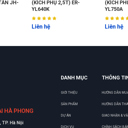
 ER-
(KÍCH PHỤ 2,5T) ER-
CẮT KÉO
YL750A
Liên hệ
Liên hệ
DANH MỤC
THÔNG TI
).
GIỚI THIỆU
HƯỚNG DẪN MU
SẢN PHẨM
HƯỚNG DẪN TH
ẠI HÀ PHONG
DỰ ÁN
GIAO NHẬN & V
 TP. Hà Nội
DỊCH VỤ
CHÍNH SÁCH BÁ