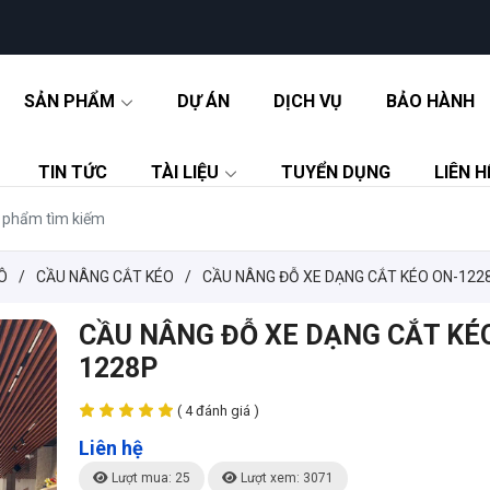
SẢN PHẨM
DỰ ÁN
DỊCH VỤ
BẢO HÀNH
TIN TỨC
TÀI LIỆU
TUYỂN DỤNG
LIÊN H
Ô
/
CẦU NÂNG CẮT KÉO
/
CẦU NÂNG ĐỖ XE DẠNG CẮT KÉO ON-122
CẦU NÂNG ĐỖ XE DẠNG CẮT KÉ
1228P
( 4 đánh giá )
Liên hệ
Lượt mua: 25
Lượt xem: 3071