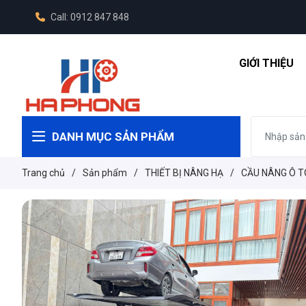
Call: 0912 847 848
GIỚI THIỆU
DANH MỤC SẢN PHẨM
Trang chủ
/
Sản phẩm
/
THIẾT BỊ NÂNG HẠ
/
CẦU NÂNG Ô T