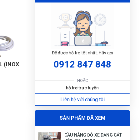
Nguyễn Thị Bích Trang
(Tỉnh Nam Định)
đã
mua sản phẩm
CẦU NÂNG ĐỖ XE DẠNG CẮT
ay.
KÉO ON-1228P
Để được hỗ trợ tốt nhất. Hãy gọi
0912 847 848
L (INOX
ĐẶT
LỊC
HOẶC
hỗ trợ trực tuyến
.
Liên hệ với chúng tôi
SẢN PHẨM ĐÃ XEM
CẦU NÂNG ĐỖ XE DẠNG CẮT