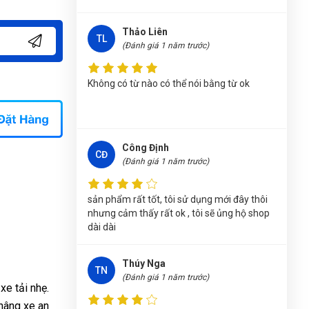
Nguyễn Thị Bích Trang
(Tỉnh Nam Định)
đã
mua sản phẩm
CẦU NÂNG ĐỖ XE DẠNG CẮT
Thảo Liên
TL
KÉO ON-1228P
(Đánh giá 1 năm trước)
Lê Thị Như Hảo
(Tỉnh Phú Thọ)
đã mua sản
Không có từ nào có thể nói bằng từ ok
phẩm
CẦU NÂNG ĐỖ XE DẠNG CẮT KÉO ON-
1228P
Nhật Vy
(Tỉnh Bình Dương)
đã mua sản phẩm
CẦU NÂNG ĐỖ XE DẠNG CẮT KÉO ON-1228P
Công Định
CĐ
(Đánh giá 1 năm trước)
Nguyễn Phương Yến Linh
(Tỉnh Tuyên Quang)
đã mua sản phẩm
CẦU NÂNG ĐỖ XE DẠNG
sản phẩm rất tốt, tôi sử dụng mới đây thôi
CẮT KÉO ON-1228P
nhưng cảm thấy rất ok , tôi sẽ ủng hộ shop
dài dài
Trần Lê Quỳnh Như
(Tỉnh Thái Bình)
đã mua
sản phẩm
CẦU NÂNG ĐỖ XE DẠNG CẮT KÉO
ON-1228P
Thúy Nga
TN
(Đánh giá 1 năm trước)
xe tải nhẹ.
Nguyễn Văn Trung
(Tỉnh Yên Bái)
đã mua sản
phẩm
CẦU NÂNG ĐỖ XE DẠNG CẮT KÉO ON-
—nâng xe an