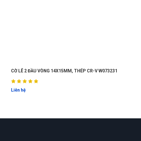
CỜ LÊ CÂN LỰC ĐẦU 1/2" DẢI ĐO TỪ 65-350NM
Liên hệ