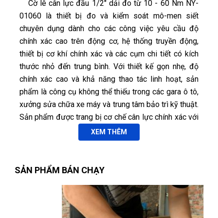
Cờ lê cân lực đầu 1/2" dải đo từ 10 - 60 Nm NY-
01060 là thiết bị đo và kiểm soát mô-men siết
chuyên dụng dành cho các công việc yêu cầu độ
chính xác cao trên động cơ, hệ thống truyền động,
thiết bị cơ khí chính xác và các cụm chi tiết có kích
thước nhỏ đến trung bình. Với thiết kế gọn nhẹ, độ
chính xác cao và khả năng thao tác linh hoạt, sản
Tuyết Trang
TT
phẩm là công cụ không thể thiếu trong các gara ô tô,
(Đánh giá 1 tháng trước)
xưởng sửa chữa xe máy và trung tâm bảo trì kỹ thuật.
Sản phẩm được trang bị cơ chế cân lực chính xác với
chất lượng number 1
sai số chỉ
±4%
, giúp đảm bảo các liên kết được siết
XEM THÊM
đúng tiêu chuẩn kỹ thuật của nhà sản xuất, hạn chế
tối đa các sự cố phát sinh do mô-men siết không phù
hợp.
Trần Văn Giàu
SẢN PHẨM BÁN CHẠY
TG
(Đánh giá 1 tháng trước)
1.1. Ứng dụng và đối tượng sử dụng:
Siết bu-lông và đai ốc trên động cơ, hộp số, hệ
đã tham khảo nhiều bên nhưng đây đúng là nơi để lựa chọn
thống phanh và các cụm chi tiết cơ khí yêu cầu