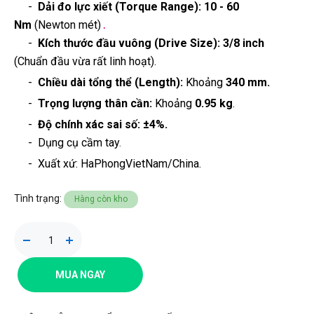
-
Dải đo lực xiết (Torque Range):
10 - 60
Nm
(Newton mét)
.
-
Kích thước đầu vuông (Drive Size):
3/8 inch
(Chuẩn đầu vừa rất linh hoạt).
-
Chiều dài tổng thể (Length):
Khoảng
340 mm
.
-
Trọng lượng thân cần:
Khoảng
0.95 kg
.
-
Độ chính xác sai số:
±4%.
- Dụng cụ cầm tay
.
-
Xuất xứ: HaPhongVietNam/China.
Tình trạng:
Hàng còn kho
MUA NGAY