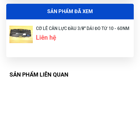
Trần Văn Giàu
TG
(Đánh giá 1 tháng trước)
SẢN PHẨM ĐÃ XEM
đã tham khảo nhiều bên nhưng đây đúng là nơi để lựa chọn
CỜ LÊ CÂN LỰC ĐẦU 3/8" DẢI ĐO TỪ 10 - 60NM
Liên hệ
Hoàng Ngân
HN
(Đánh giá 1 tháng trước)
SẢN PHẨM LIÊN QUAN
Nhiều mẫu để lựa chọn, mẫu mã đa dạng
Minh Quân Hoàng
MH
(Đánh giá 1 tháng trước)
Thời gian phản hồi cực nhanh