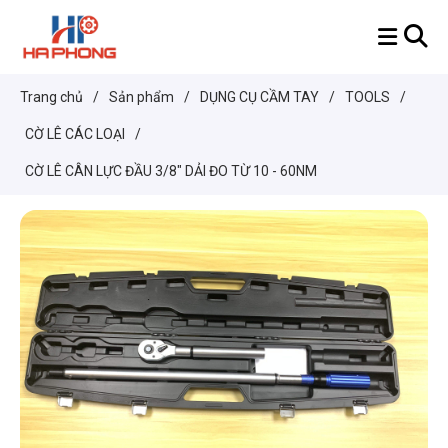
Trang chủ
/
Sản phẩm
/
DỤNG CỤ CẦM TAY
/
TOOLS
/
CỜ LÊ CÁC LOẠI
/
CỜ LÊ CÂN LỰC ĐẦU 3/8" DẢI ĐO TỪ 10 - 60NM