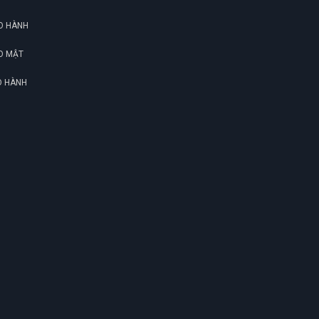
O HÀNH
O MẬT
O HÀNH