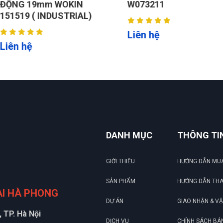
IN
W073211
W073213
RIAL)
Liên hệ
Liên hệ
DANH MỤC
THÔNG TI
GIỚI THIỆU
HƯỚNG DẪN MU
SẢN PHẨM
HƯỚNG DẪN TH
ẠI HÀ PHONG
DỰ ÁN
GIAO NHẬN & V
 TP. Hà Nội
DỊCH VỤ
CHÍNH SÁCH BÁ