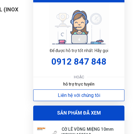
L (INOX
Để được hỗ trợ tốt nhất. Hãy gọi
0912 847 848
ĐẶT
LỊC
HOẶC
hỗ trợ trực tuyến
Liên hệ với chúng tôi
SẢN PHẨM ĐÃ XEM
CỜ LÊ VÒNG MIỆNG 10mm