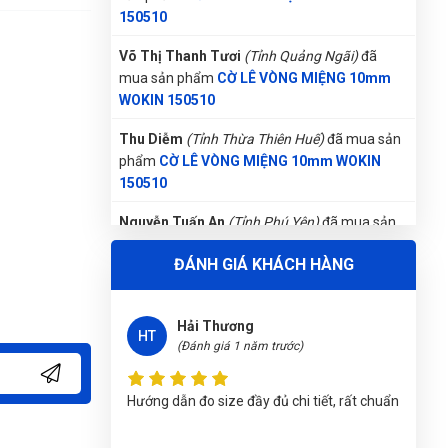
mua sản phẩm
CỜ LÊ VÒNG MIỆNG 10mm
WOKIN 150510
Thu Diễm
(Tỉnh Thừa Thiên Huế)
đã mua sản
phẩm
CỜ LÊ VÒNG MIỆNG 10mm WOKIN
150510
Nguyễn Tuấn An
(Tỉnh Phú Yên)
đã mua sản
phẩm
CỜ LÊ VÒNG MIỆNG 10mm WOKIN
150510
Nguyễn Phương Yến Linh
(Tỉnh Tuyên Quang)
đã mua sản phẩm
CỜ LÊ VÒNG MIỆNG
ĐÁNH GIÁ KHÁCH HÀNG
10mm WOKIN 150510
Phạm Ngọc Vinh
(Thành phố Hồ Chí Minh)
Hải Thương
purchase
CỜ LÊ VÒNG MIỆNG 10mm WOKIN
HT
(Đánh giá 1 năm trước)
150510
Phùng Bảo Ngọc
(Thành phố Đà Nẵng)
Hướng dẫn đo size đầy đủ chi tiết, rất chuẩn
purchase
CỜ LÊ VÒNG MIỆNG 10mm WOKIN
150510