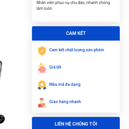
Nhân viên phục vụ chu đáo, nhanh chóng
WOKIN 150510
lắm luôn
Thu Diễm
(Tỉnh Thừa Thiên Huế)
đã mua sản
phẩm
CỜ LÊ VÒNG MIỆNG 10mm WOKIN
150510
CAM KẾT
Nguyễn Tuấn An
(Tỉnh Phú Yên)
đã mua sản
phẩm
CỜ LÊ VÒNG MIỆNG 10mm WOKIN
Cam kết chất lượng sản phẩm
150510
Nguyễn Phương Yến Linh
(Tỉnh Tuyên Quang)
Giá tốt
đã mua sản phẩm
CỜ LÊ VÒNG MIỆNG
10mm WOKIN 150510
Mẫu mã đa dạng
Phạm Ngọc Vinh
(Thành phố Hồ Chí Minh)
purchase
CỜ LÊ VÒNG MIỆNG 10mm WOKIN
150510
Giao hàng nhanh
Phùng Bảo Ngọc
(Thành phố Đà Nẵng)
purchase
CỜ LÊ VÒNG MIỆNG 10mm WOKIN
LIÊN HỆ CHÚNG TÔI
150510