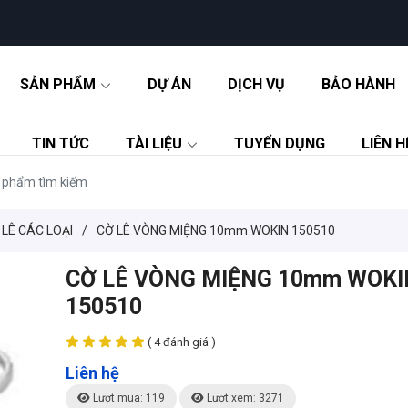
SẢN PHẨM
DỰ ÁN
DỊCH VỤ
BẢO HÀNH
TIN TỨC
TÀI LIỆU
TUYỂN DỤNG
LIÊN H
 LÊ CÁC LOẠI
/
CỜ LÊ VÒNG MIỆNG 10mm WOKIN 150510
CỜ LÊ VÒNG MIỆNG 10mm WOKI
150510
( 4 đánh giá )
Liên hệ
Lượt mua: 119
Lượt xem: 3271