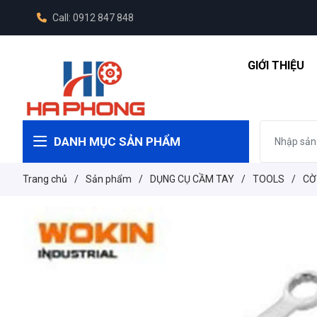
Call: 0912 847 848
GIỚI THIỆU
DANH MỤC SẢN PHẨM
Trang chủ
/
Sản phẩm
/
DỤNG CỤ CẦM TAY
/
TOOLS
/
CỜ