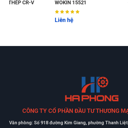
WOKIN 15521
ĐỘNG 19mm WOK
151519 ( INDUST
Liên hệ
Liên hệ
CÔNG TY CỔ PHẦN ĐẦU TƯ THƯƠNG M
Văn phòng: Số 918 đường Kim Giang, phường Thanh Liệt,