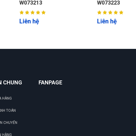
W073223
T
Liên hệ
L
N CHUNG
FANPAGE
A HÀNG
ANH TOÁN
ẬN CHUYỂN
N HÀNG