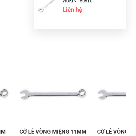
WOKIN 150510
Liên hệ
G
N
DU
ÒNG MIỆNG 11MM
CỜ LÊ VÒNG MIỆNG 21MM
C