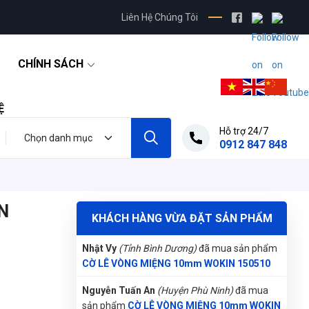
Liên Hệ Chúng Tôi
Lê Hoàng Khánh Duy
(Tỉnh Bình Định)
đã mua
sản phẩm
CỜ LÊ VÒNG MIỆNG 10mm WOKIN
150510
CHÍNH SÁCH
Nguyễn Vũ Khoa Nguyên
(Tỉnh Hải Dương)
đã
mua sản phẩm
CỜ LÊ VÒNG MIỆNG 10mm
Ệ
WOKIN 150510
Hỗ trợ 24/7
Trần Lê Quỳnh Như
(Tỉnh Thái Bình)
đã mua
0912 847 848
sản phẩm
CỜ LÊ VÒNG MIỆNG 10mm WOKIN
150510
Nhật Vy
(Tỉnh Bình Dương)
đã mua sản phẩm
N
CỜ LÊ VÒNG MIỆNG 10mm WOKIN 150510
KHÁCH HÀNG VỪA ĐẶT SẢN PHẨM
Nguyễn Tuấn An
(Huyện Phù Ninh)
đã mua
sản phẩm
CỜ LÊ VÒNG MIỆNG 10mm WOKIN
150510
Võ Thị Thanh Tươi
(Tỉnh Quảng Ngãi)
đã