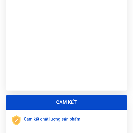
Nguyễn Thị Ánh Nguyệt
(Tỉnh Ninh Bình)
đã mua sản phẩm
CỜ LÊ VÒNG MIỆNG 13MM W073215
Lê Thị Như Hảo
(Tỉnh Phú Thọ)
đã mua sản phẩm
CỜ LÊ
VÒNG MIỆNG 13MM W073215
Thu Diễm
(Tỉnh Thừa Thiên Huế)
đã mua sản phẩm
CỜ LÊ
VÒNG MIỆNG 13MM W073215
Nguyễn Thị Vân Anh
(Tỉnh Thái Nguyên)
đã mua sản phẩm
CỜ
LÊ VÒNG MIỆNG 13MM W073215
Lê Hoàng Khánh Duy
(Tỉnh Bình Định)
đã mua sản phẩm
CỜ
LÊ VÒNG MIỆNG 13MM W073215
Đặng Thị Thúy
(Tỉnh Nghệ An)
đã mua sản phẩm
CỜ LÊ VÒNG
MIỆNG 13MM W073215
CAM KẾT
Nguyễn Tuấn An
(Huyện Phù Ninh)
đã mua sản phẩm
CỜ LÊ
VÒNG MIỆNG 13MM W073215
Cam kết chất lượng sản phẩm
Phạm Ngọc Vinh
(Thành phố Hồ Chí Minh)
purchase
CỜ LÊ