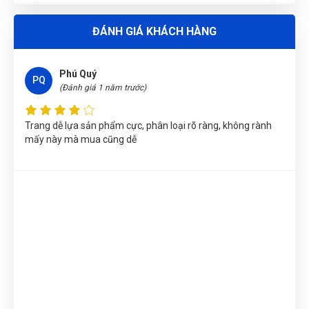
Lê Hoàng Khánh Duy
(Tỉnh Bình Định)
đã mua sản phẩm
CỜ
ĐÁNH GIÁ KHÁCH HÀNG
LÊ VÒNG MIỆNG 13MM W073215
Đặng Thị Thúy
(Tỉnh Nghệ An)
đã mua sản phẩm
CỜ LÊ VÒNG
Phú Quý
MIỆNG 13MM W073215
PQ
(Đánh giá 1 năm trước)
Nguyễn Tuấn An
(Huyện Phù Ninh)
đã mua sản phẩm
CỜ LÊ
VÒNG MIỆNG 13MM W073215
Trang dễ lựa sản phẩm cực, phân loại rõ ràng, không rành
mấy này mà mua cũng dễ
Phạm Ngọc Vinh
(Thành phố Hồ Chí Minh)
purchase
CỜ LÊ
VÒNG MIỆNG 13MM W073215
Võ Thị Thanh Tươi
(Tỉnh Quảng Ngãi)
đã mua sản phẩm
CỜ
LÊ VÒNG MIỆNG 13MM W073215
Nguyễn Thị Bích Trang
(Tỉnh Nam Định)
đã mua sản phẩm
CỜ LÊ VÒNG MIỆNG 13MM W073215
Nguyễn Phương Yến Linh
(Tỉnh Tuyên Quang)
đã mua sản
phẩm
CỜ LÊ VÒNG MIỆNG 13MM W073215