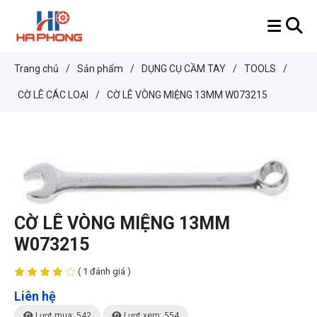
Trang chủ
/
Sản phẩm
/
DỤNG CỤ CẦM TAY
/
TOOLS
/
CỜ LÊ CÁC LOẠI
/
CỜ LÊ VÒNG MIỆNG 13MM W073215
CỜ LÊ VÒNG MIỆNG 13MM
W073215
( 1 đánh giá )
Liên hệ
Lượt mua: 542
Lượt xem: 554