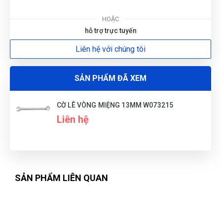
G
HOẶC
hỗ trợ trực tuyến
N
Liên hệ với chúng tôi
DU
SẢN PHẨM ĐÃ XEM
CỜ LÊ VÒNG MIỆNG 13MM W073215
Liên hệ
SẢN PHẨM LIÊN QUAN