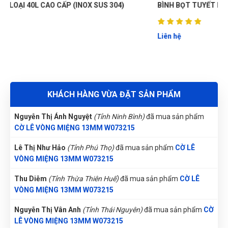
VÒNG MIỆNG 13MM W073215
BÌNH BỌT TUYẾT LOẠI 20L (INOX SUS201) ER-BB20L
Võ Thị Thanh Tươi
(Tỉnh Quảng Ngãi)
đã mua sản phẩm
CỜ
LÊ VÒNG MIỆNG 13MM W073215
Liên hệ
Nguyễn Thị Bích Trang
(Tỉnh Nam Định)
đã mua sản phẩm
CỜ LÊ VÒNG MIỆNG 13MM W073215
Nguyễn Phương Yến Linh
(Tỉnh Tuyên Quang)
đã mua sản
KHÁCH HÀNG VỪA ĐẶT SẢN PHẨM
phẩm
CỜ LÊ VÒNG MIỆNG 13MM W073215
Nguyễn Thị Ánh Nguyệt
(Tỉnh Ninh Bình)
đã mua sản phẩm
CỜ LÊ VÒNG MIỆNG 13MM W073215
Lê Thị Như Hảo
(Tỉnh Phú Thọ)
đã mua sản phẩm
CỜ LÊ
VÒNG MIỆNG 13MM W073215
Thu Diễm
(Tỉnh Thừa Thiên Huế)
đã mua sản phẩm
CỜ LÊ
VÒNG MIỆNG 13MM W073215
Nguyễn Thị Vân Anh
(Tỉnh Thái Nguyên)
đã mua sản phẩm
CỜ
LÊ VÒNG MIỆNG 13MM W073215