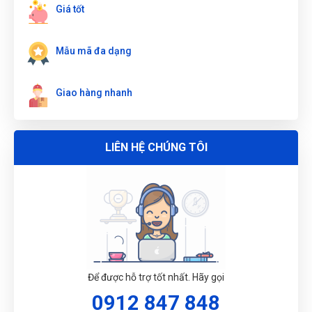
VÒNG MIỆNG 13MM W073215
Giá tốt
ĐẶT
Mẫu mã đa dạng
LỊCH
Giao hàng nhanh
LIÊN HỆ CHÚNG TÔI
Để được hỗ trợ tốt nhất. Hãy gọi
0912 847 848