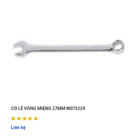
ĐIẾU CHỮ L 12MM WOKIN 152512
Liên hệ