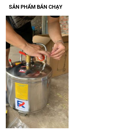
SẢN PHẨM BÁN CHẠY
Lê Hoàng Khánh Duy
(Tỉnh Bình Định)
đã mua sản phẩm
CỜ
LÊ VÒNG MIỆNG 13MM W073215
Đặng Thị Thúy
(Tỉnh Nghệ An)
đã mua sản phẩm
CỜ LÊ VÒNG
MIỆNG 13MM W073215
Nguyễn Tuấn An
(Huyện Phù Ninh)
đã mua sản phẩm
CỜ LÊ
VÒNG MIỆNG 13MM W073215
Phạm Ngọc Vinh
(Thành phố Hồ Chí Minh)
purchase
CỜ LÊ