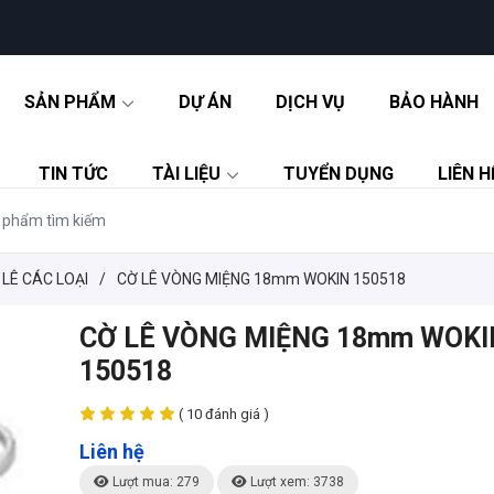
SẢN PHẨM
DỰ ÁN
DỊCH VỤ
BẢO HÀNH
TIN TỨC
TÀI LIỆU
TUYỂN DỤNG
LIÊN H
 LÊ CÁC LOẠI
/
CỜ LÊ VÒNG MIỆNG 18mm WOKIN 150518
CỜ LÊ VÒNG MIỆNG 18mm WOKI
150518
( 10 đánh giá )
Liên hệ
Lượt mua: 279
Lượt xem: 3738