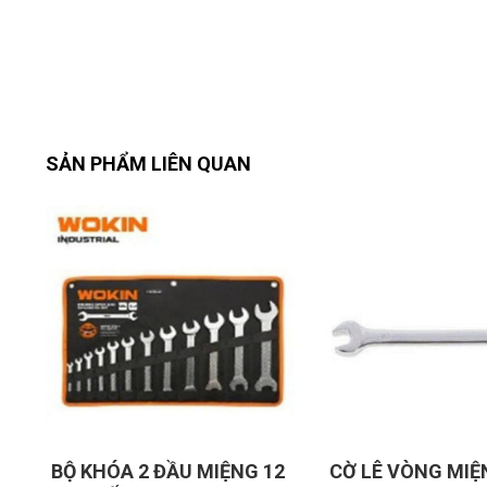
SẢN PHẨM LIÊN QUAN
12
CỜ LÊ VÒNG MIỆNG 23MM
CỜ LÊ VÒNG MI