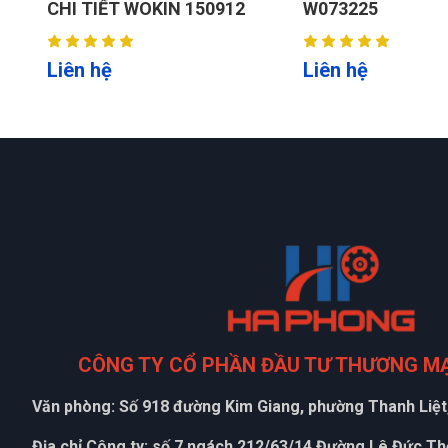
W073225
W073221
Liên hệ
Liên hệ
CÔNG TY CỔ PHẦN ĐẦU TƯ THƯƠNG M
Văn phòng: Số 918 đường Kim Giang, phường Thanh Liệt,
Địa chỉ Công ty: số 7 ngách 212/63/14 Đường Lê Đức T