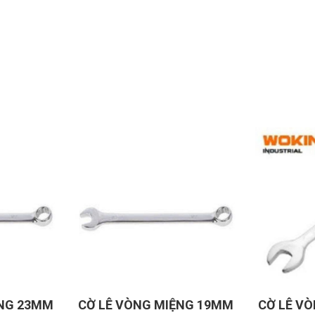
ỆNG 19MM
CỜ LÊ VÒNG MIỆNG 6mm
BỘ KHÓA