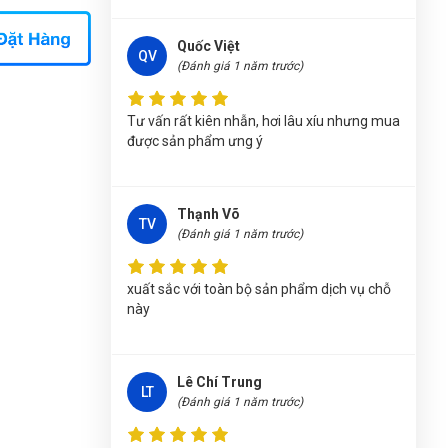
150518
Trần Thị Kim Trúc
(Tỉnh Tây Ninh)
đã mua
Quốc Việt
QV
sản phẩm
(Đánh giá 1 năm trước)
CỜ LÊ VÒNG MIỆNG 18mm WOKIN
150518
Tư vấn rất kiên nhẫn, hơi lâu xíu nhưng mua
Nguyễn Thị Vân Anh
(Tỉnh Thái Nguyên)
đã
được sản phẩm ưng ý
mua sản phẩm
CỜ LÊ VÒNG MIỆNG 18mm
WOKIN 150518
Trương Thị Phượng Hằng
(Tỉnh Đồng Nai)
đã
Thạnh Võ
TV
mua sản phẩm
CỜ LÊ VÒNG MIỆNG 18mm
(Đánh giá 1 năm trước)
WOKIN 150518
xuất sắc với toàn bộ sản phẩm dịch vụ chỗ
Trần Lê Quỳnh Như
(Tỉnh Thái Bình)
đã mua
này
sản phẩm
CỜ LÊ VÒNG MIỆNG 18mm WOKIN
150518
Thu Diễm
(Tỉnh Thừa Thiên Huế)
đã mua sản
Lê Chí Trung
LT
phẩm
CỜ LÊ VÒNG MIỆNG 18mm WOKIN
(Đánh giá 1 năm trước)
150518