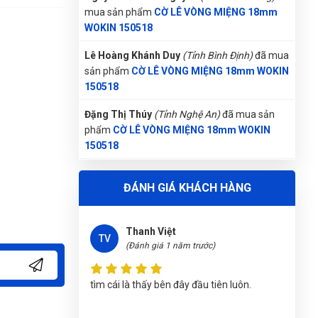
(Đánh giá 1 năm trước)
mua sản phẩm
CỜ LÊ VÒNG MIỆNG 18mm
WOKIN 150518
Hôm qua đặt hôm nay có hàng rồi
Lê Hoàng Khánh Duy
(Tỉnh Bình Định)
đã mua
sản phẩm
CỜ LÊ VÒNG MIỆNG 18mm WOKIN
150518
Thanh Nở
Đặng Thị Thúy
(Tỉnh Nghệ An)
đã mua sản
TN
(Đánh giá 1 năm trước)
phẩm
CỜ LÊ VÒNG MIỆNG 18mm WOKIN
150518
Ở đây săn sale thích cực, mấy mẫu mới về
Võ Thị Thanh Tươi
(Tỉnh Quảng Ngãi)
đã
liên tục
ĐÁNH GIÁ KHÁCH HÀNG
mua sản phẩm
CỜ LÊ VÒNG MIỆNG 18mm
WOKIN 150518
Thanh Việt
Phạm Ngọc Vinh
(Thành phố Hồ Chí Minh)
TV
(Đánh giá 1 năm trước)
purchase
CỜ LÊ VÒNG MIỆNG 18mm WOKIN
150518
tìm cái là thấy bên đây đầu tiên luôn.
Nguyễn Thanh
(Tỉnh Quảng Bình)
đã mua sản
phẩm
CỜ LÊ VÒNG MIỆNG 18mm WOKIN