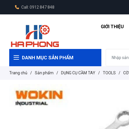
Call: 0912 847 848
GIỚI THIỆU
DANH MỤC SẢN PHẨM
Trang chủ
/
Sản phẩm
/
DỤNG CỤ CẦM TAY
/
TOOLS
/
CỜ