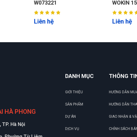
WOKIN 150506
CHI TIẾ
Liên hệ
Liên hệ
DANH MỤC
THÔNG TI
GIỚI THIỆU
HƯỚNG DẪN MU
SẢN PHẨM
HƯỚNG DẪN TH
ẠI HÀ PHONG
DỰ ÁN
GIAO NHẬN & V
 TP. Hà Nội
DỊCH VỤ
CHÍNH SÁCH BÁ
họ, Phường Từ Liêm,