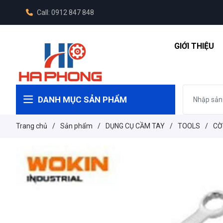
Call: 0912 847 848
GIỚI THIỆU
DANH MỤC SẢN PHẨM
Trang chủ
/
Sản phẩm
/
DỤNG CỤ CẦM TAY
/
TOOLS
/
CỜ