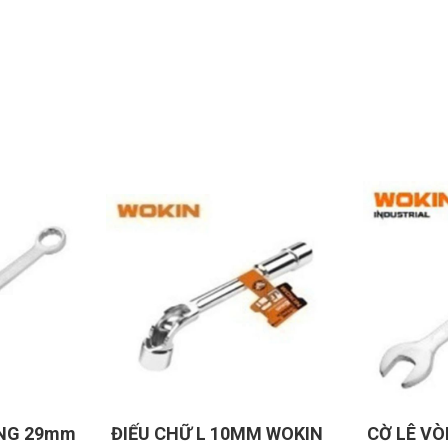
G 29mm
ĐIẾU CHỮ L 10MM WOKIN
CỜ LÊ VÒN