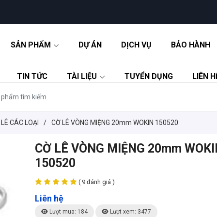
SẢN PHẨM
DỰ ÁN
DỊCH VỤ
BẢO HÀNH
TIN TỨC
TÀI LIỆU
TUYỂN DỤNG
LIÊN H
 LÊ CÁC LOẠI
/
CỜ LÊ VÒNG MIỆNG 20mm WOKIN 150520
CỜ LÊ VÒNG MIỆNG 20mm WOKI
150520
( 9 đánh giá )
Liên hệ
Lượt mua: 184
Lượt xem: 3477