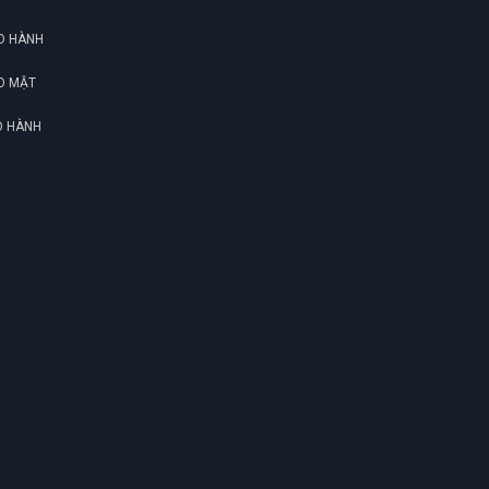
(Đánh giá 1 năm trước)
O HÀNH
Sỉ ở đây mình nghỉ chắc rẻ nhất rồi, còn bao
O MẬT
quay đầu cho khách ít kinh nghiệm nữa
O HÀNH