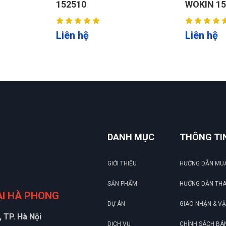
152510
WOKIN 1505
Liên hệ
Liên hệ
DANH MỤC
THÔNG TI
GIỚI THIỆU
HƯỚNG DẪN MU
SẢN PHẨM
HƯỚNG DẪN TH
ẠI HÀ PHONG
DỰ ÁN
GIAO NHẬN & V
 TP. Hà Nội
DỊCH VỤ
CHÍNH SÁCH BÁ