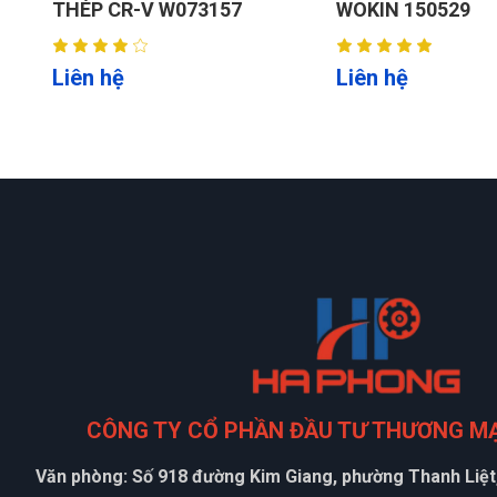
THÉP CR-V W073157
WOKIN 150529
Liên hệ
Liên hệ
CÔNG TY CỔ PHẦN ĐẦU TƯ THƯƠNG M
Văn phòng: Số 918 đường Kim Giang, phường Thanh Liệt,