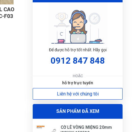
(Đánh giá 1 năm trước)
mua sản phẩm
CỜ LÊ VÒNG MIỆNG 20mm
0L CAO
WOKIN 150520
C-F03
Tư vấn chuyên nghiệp
Thành Công
TC
Để được hỗ trợ tốt nhất. Hãy gọi
(Đánh giá 1 năm trước)
0912 847 848
ĐẶT
Shop đóng gói rất cẩn thận.Hàng giao
LỊC
nhanh
HOẶC
hỗ trợ trực tuyến
Liên hệ với chúng tôi
Quốc Việt
QV
(Đánh giá 1 năm trước)
SẢN PHẨM ĐÃ XEM
đóng gói rất gọn và đẹp,có hướng dẫn sử
dụng rõ ràng.
CỜ LÊ VÒNG MIỆNG 20mm