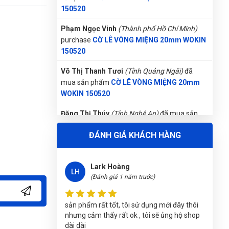
(Đánh giá 1 năm trước)
150520
Phạm Ngọc Vinh
(Thành phố Hồ Chí Minh)
Shop đóng gói rất cẩn thận.Hàng giao
purchase
CỜ LÊ VÒNG MIỆNG 20mm WOKIN
nhanh
150520
Võ Thị Thanh Tươi
(Tỉnh Quảng Ngãi)
đã
Quốc Việt
mua sản phẩm
CỜ LÊ VÒNG MIỆNG 20mm
QV
(Đánh giá 1 năm trước)
WOKIN 150520
Đặng Thị Thúy
(Tỉnh Nghệ An)
đã mua sản
đóng gói rất gọn và đẹp,có hướng dẫn sử
phẩm
CỜ LÊ VÒNG MIỆNG 20mm WOKIN
dụng rõ ràng.
ĐÁNH GIÁ KHÁCH HÀNG
150520
Nguyễn Thị Ánh Nguyệt
(Tỉnh Ninh Bình)
đã
Lark Hoàng
mua sản phẩm
CỜ LÊ VÒNG MIỆNG 20mm
LH
(Đánh giá 1 năm trước)
WOKIN 150520
Gọi và Điện
(Tỉnh Kon Tum)
đã mua sản phẩm
sản phẩm rất tốt, tôi sử dụng mới đây thôi
CỜ LÊ VÒNG MIỆNG 20mm WOKIN 150520
nhưng cảm thấy rất ok , tôi sẽ ủng hộ shop
dài dài