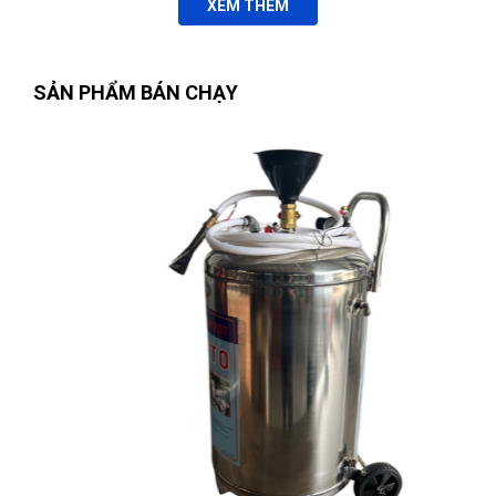
XEM THÊM
Lúc nào liên hệ cũng có người tư vấn ,tôi cảm thấy rất yên
tâm
SẢN PHẨM BÁN CHẠY
Thúy Liễu
TL
(Đánh giá 1 năm trước)
Bên đây cập nhật mẫu mới liên tục, tìm là có
Xuân Hồng
XH
(Đánh giá 1 năm trước)
Nguyễn Tuấn An
(Huyện Phù Ninh)
đã mua sản phẩm
CỜ LÊ
VÒNG MIỆNG 25mm WOKIN 150525
Để lại số đt chưa đầy 5 phút đã có người liên hệ lại tư vấn rồi
Thu Diễm
(Tỉnh Thừa Thiên Huế)
đã mua sản phẩm
CỜ LÊ
VÒNG MIỆNG 25mm WOKIN 150525