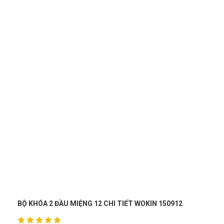
2
CẦN SIẾT CHỮ T 14MM WOKIN 153014