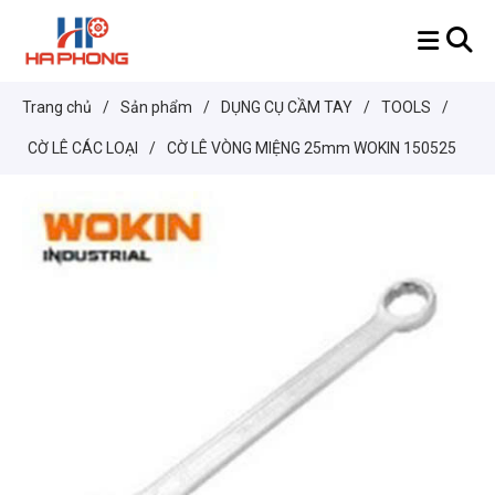
Trang chủ
/
Sản phẩm
/
DỤNG CỤ CẦM TAY
/
TOOLS
/
CỜ LÊ CÁC LOẠI
/
CỜ LÊ VÒNG MIỆNG 25mm WOKIN 150525