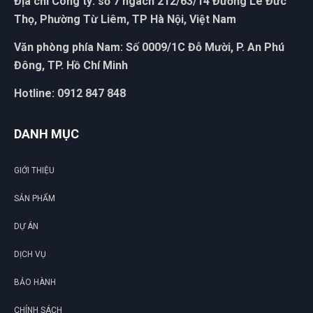
Địa chỉ Công ty: số 7 ngách 212/63/14 Đường Lê Đức
Thọ, Phường Từ Liêm, TP Hà Nội, Việt Nam
Văn phòng phía Nam: Số 0009/1C Đỗ Mười, P. An Phú
Đông, TP. Hồ Chí Minh
Hotline: 0912 847 848
DANH MỤC
GIỚI THIỆU
SẢN PHẨM
DỰ ÁN
DỊCH VỤ
BẢO HÀNH
CHÍNH SÁCH