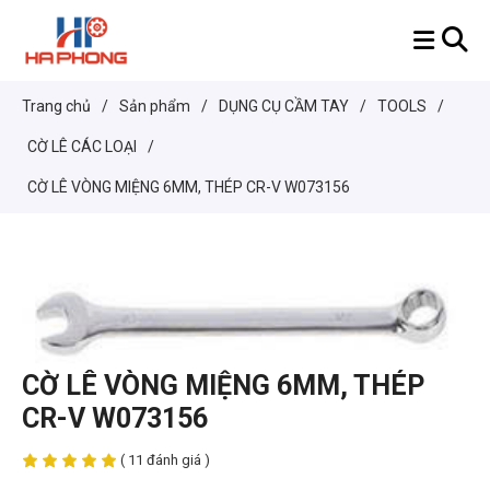
Trang chủ
/
Sản phẩm
/
DỤNG CỤ CẦM TAY
/
TOOLS
/
CỜ LÊ CÁC LOẠI
/
CỜ LÊ VÒNG MIỆNG 6MM, THÉP CR-V W073156
CỜ LÊ VÒNG MIỆNG 6MM, THÉP
CR-V W073156
( 11 đánh giá )