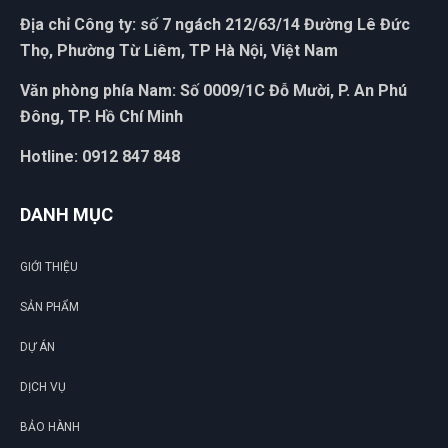
NT
(Đánh giá 1 năm trước)
Địa chỉ Công ty: số 7 ngách 212/63/14 Đường Lê Đức
Thọ, Phường Từ Liêm, TP Hà Nội, Việt Nam
Được người quen PR nhờ lên web thấy dịch vụ ok. Nên đến
Văn phòng phía Nam: Số 0009/1C Đỗ Mười, P. An Phú
trải ngiệm luôn
Đông, TP. Hồ Chí Minh
Hotline: 0912 847 848
Phú Quý
PQ
(Đánh giá 1 năm trước)
DANH MỤC
Mua bao nhiều cũng được miễn ship. quá đã
GIỚI THIỆU
SẢN PHẨM
Thanh Bình
TB
DỰ ÁN
(Đánh giá 1 năm trước)
DỊCH VỤ
Sản phẩm dùng được, phù hợp với giá tiền.
BẢO HÀNH