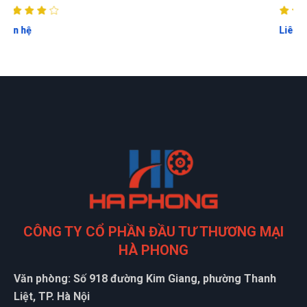
Nhân viên xinh gái, thái độ nhiệt tình, mua càng nhiều giảm
càng nhiều
Liên hệ
Nguyễn Thị Ngọc Nhi
NN
(Đánh giá 1 năm trước)
Tôi khá thích cách tư vấn ở đây, thân thiện nhiệt tình
Nguyễn Bích Ngọc
NN
(Đánh giá 1 năm trước)
CÔNG TY CỔ PHẦN ĐẦU TƯ THƯƠNG MẠI
Sỉ ở đây mình nghỉ chắc rẻ nhất rồi, còn bao quay đầu cho
HÀ PHONG
khách ít kinh nghiệm nữa
Văn phòng: Số 918 đường Kim Giang, phường Thanh
Liệt, TP. Hà Nội
Nguyễn Chí Tâm