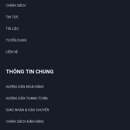
CHÍNH SÁCH
Quang Thành
TIN TỨC
QT
(Đánh giá 1 năm trước)
TÀI LIỆU
Mua hàng vì chính sách và tin tưởng thông tin trên website
TUYỂN DỤNG
này
LIÊN HỆ
THÔNG TIN CHUNG
HƯỚNG DẪN MUA HÀNG
HƯỚNG DẪN THANH TOÁN
GIAO NHẬN & VẬN CHUYỂN
CHÍNH SÁCH BÁN HÀNG