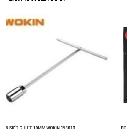
Lê Chí Trung
LT
(Đánh giá 1 năm trước)
Hàng xin sò nha mọi người nên mua giao hàng nhanh ủng
hộ shop 5 sao
Nguyễn Phước Đạt
NĐ
(Đánh giá 1 năm trước)
ưu đãi khách cũ là 5 sao
Đinh Văn Thăng
ĐT
(Đánh giá 1 năm trước)
BỘ DỤNG CỤ CÁCH ĐIỆN 26 CHI TIẾT