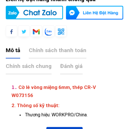
Mô tả
Chính sách thanh toán
Chính sách chung
Đánh giá
1.
Cờ lê vòng miệng 6mm, thép CR-V
W073156
Nguyễn Chí Tâm
NT
(Đánh giá 1 năm trước)
2. Thông số kỹ thuật:
Thương hiệu: WORKPRO/China.
Được người quen PR nhờ lên web thấy dịch vụ ok. Nên đến
trải ngiệm luôn