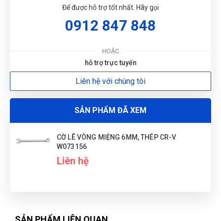
QT
Để được hỗ trợ tốt nhất. Hãy gọi
(Đánh giá 1 năm trước)
0912 847 848
Mua hàng vì chính sách và tin tưởng thông tin trên website
G
này
HOẶC
N
hỗ trợ trực tuyến
Liên hệ với chúng tôi
Tuyền
DU
T
(Đánh giá 1 năm trước)
SẢN PHẨM ĐÃ XEM
Giá mềm, hàng chất lượng
CỜ LÊ VÒNG MIỆNG 6MM, THÉP CR-V
W073156
Liên hệ
Trần Văn Giàu
TG
(Đánh giá 1 năm trước)
Sản phẩm giao giống như hình, thanks
SẢN PHẨM LIÊN QUAN