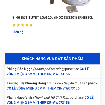
Mua hàng vì chính sách và tin tưởng thông tin trên website
Nguyễn Tuấn An
(Tỉnh Phú Yên)
đã mua sản phẩm
CỜ LÊ
này
VÒNG MIỆNG 6MM, THÉP CR-V W073156
BÌNH BỌT TUYẾT LOẠI 20L (INOX SUS201) ER-BB20L
Trần Thị Kim Trúc
(Tỉnh Tây Ninh)
đã mua sản phẩm
CỜ LÊ
Tuyền
T
VÒNG MIỆNG 6MM, THÉP CR-V W073156
(Đánh giá 1 năm trước)
Liên hệ
Nguyễn Thị Ánh Nguyệt
(Tỉnh Ninh Bình)
đã mua sản phẩm
CỜ LÊ VÒNG MIỆNG 6MM, THÉP CR-V W073156
Giá mềm, hàng chất lượng
Đặng Thị Thúy
(Tỉnh Nghệ An)
đã mua sản phẩm
CỜ LÊ VÒNG
MIỆNG 6MM, THÉP CR-V W073156
KHÁCH HÀNG VỪA ĐẶT SẢN PHẨM
Trần Văn Giàu
Phùng Bảo Ngọc
(Thành phố Đà Nẵng)
purchase
CỜ LÊ
TG
(Đánh giá 1 năm trước)
VÒNG MIỆNG 6MM, THÉP CR-V W073156
Trương Thị Phượng Hằng
(Tỉnh Đồng Nai)
đã mua sản phẩm
Sản phẩm giao giống như hình, thanks
CỜ LÊ VÒNG MIỆNG 6MM, THÉP CR-V W073156
Phạm Ngọc Vinh
(Thành phố Hồ Chí Minh)
purchase
CỜ LÊ
VÒNG MIỆNG 6MM, THÉP CR-V W073156
Lê Chí Trung