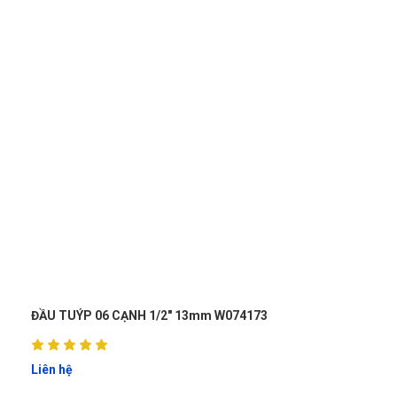
3mm W074173
ĐẦU TUÝP 6 CẠNH 1/2 " 10mm WO
Liên hệ