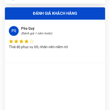
Nguyễn Thị Bích Trang
(Tỉnh Nam Định)
đã mua sản phẩm
ĐÁNH GIÁ KHÁCH HÀNG
ĐẦU TUÝP 6 CẠNH 1/2 " 10mm WOKIN 154510
Trương Thị Phượng Hằng
(Tỉnh Đồng Nai)
đã mua sản phẩm
Phú Quý
ĐẦU TUÝP 6 CẠNH 1/2 " 10mm WOKIN 154510
PQ
(Đánh giá 1 năm trước)
Trần Thị Kim Trúc
(Tỉnh Tây Ninh)
đã mua sản phẩm
ĐẦU
TUÝP 6 CẠNH 1/2 " 10mm WOKIN 154510
Thái độ phục vụ tốt, nhân viên niềm nở
Nguyễn Thị Vân Anh
(Tỉnh Thái Nguyên)
đã mua sản phẩm
ĐẦU TUÝP 6 CẠNH 1/2 " 10mm WOKIN 154510
Võ Thị Thanh Tươi
(Tỉnh Quảng Ngãi)
đã mua sản phẩm
ĐẦU
TUÝP 6 CẠNH 1/2 " 10mm WOKIN 154510
Đặng Thị Thúy
(Tỉnh Nghệ An)
đã mua sản phẩm
ĐẦU TUÝP 6
CẠNH 1/2 " 10mm WOKIN 154510
Nguyễn Phương Yến Linh
(Tỉnh Tuyên Quang)
đã mua sản
phẩm
ĐẦU TUÝP 6 CẠNH 1/2 " 10mm WOKIN 154510