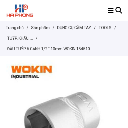
Trang chủ
/
Sản phẩm
/
DỤNG CỤ CẦM TAY
/
TOOLS
/
TUÝP, KHẨU, ...
/
ĐẦU TUÝP 6 CẠNH 1/2 " 10mm WOKIN 154510