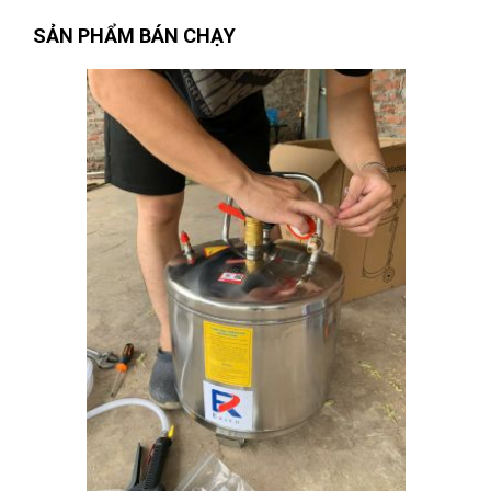
SẢN PHẨM BÁN CHẠY
Nguyễn Thị Bích Trang
(Tỉnh Nam Định)
đã mua sản phẩm
ĐẦU TUÝP 6 CẠNH 1/2 " 10mm WOKIN 154510
Trương Thị Phượng Hằng
(Tỉnh Đồng Nai)
đã mua sản phẩm
ĐẦU TUÝP 6 CẠNH 1/2 " 10mm WOKIN 154510
Trần Thị Kim Trúc
(Tỉnh Tây Ninh)
đã mua sản phẩm
ĐẦU
TUÝP 6 CẠNH 1/2 " 10mm WOKIN 154510
Nguyễn Thị Vân Anh
(Tỉnh Thái Nguyên)
đã mua sản phẩm