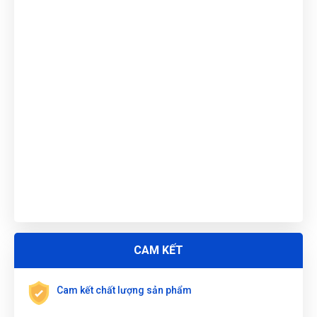
Nguyễn Thanh
(Tỉnh Quảng Bình)
đã mua sản phẩm
ĐẦU
TUÝP 6 CẠNH 1/2 " 10mm WOKIN 154510
Trần Lê Quỳnh Như
(Tỉnh Thái Bình)
đã mua sản phẩm
ĐẦU
TUÝP 6 CẠNH 1/2 " 10mm WOKIN 154510
Nguyễn Vũ Khoa Nguyên
(Tỉnh Hải Dương)
đã mua sản phẩm
ĐẦU TUÝP 6 CẠNH 1/2 " 10mm WOKIN 154510
Nguyễn Tuấn An
(Tỉnh Phú Yên)
đã mua sản phẩm
ĐẦU TUÝP
6 CẠNH 1/2 " 10mm WOKIN 154510
Nguyễn Thị Bích Trang
(Tỉnh Nam Định)
đã mua sản phẩm
ĐẦU TUÝP 6 CẠNH 1/2 " 10mm WOKIN 154510
ĐẶT
LỊCH
Trương Thị Phượng Hằng
(Tỉnh Đồng Nai)
đã mua sản phẩm
ĐẦU TUÝP 6 CẠNH 1/2 " 10mm WOKIN 154510
CAM KẾT
Trần Thị Kim Trúc
(Tỉnh Tây Ninh)
đã mua sản phẩm
ĐẦU
TUÝP 6 CẠNH 1/2 " 10mm WOKIN 154510
Cam kết chất lượng sản phẩm
Nguyễn Thị Vân Anh
(Tỉnh Thái Nguyên)
đã mua sản phẩm