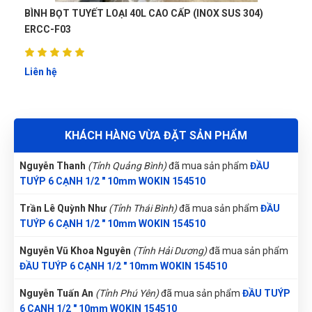
ĐẦU TUÝP 6 CẠNH 1/2 " 10mm WOKIN 154510
BÌNH BỌT TUYẾT LOẠI 80L (INOX SUS201) ER-BB80L
Võ Thị Thanh Tươi
(Tỉnh Quảng Ngãi)
đã mua sản phẩm
ĐẦU
TUÝP 6 CẠNH 1/2 " 10mm WOKIN 154510
Liên hệ
Đặng Thị Thúy
(Tỉnh Nghệ An)
đã mua sản phẩm
ĐẦU TUÝP 6
CẠNH 1/2 " 10mm WOKIN 154510
Nguyễn Phương Yến Linh
(Tỉnh Tuyên Quang)
đã mua sản
KHÁCH HÀNG VỪA ĐẶT SẢN PHẨM
phẩm
ĐẦU TUÝP 6 CẠNH 1/2 " 10mm WOKIN 154510
Nguyễn Thanh
(Tỉnh Quảng Bình)
đã mua sản phẩm
ĐẦU
TUÝP 6 CẠNH 1/2 " 10mm WOKIN 154510
Trần Lê Quỳnh Như
(Tỉnh Thái Bình)
đã mua sản phẩm
ĐẦU
TUÝP 6 CẠNH 1/2 " 10mm WOKIN 154510
Nguyễn Vũ Khoa Nguyên
(Tỉnh Hải Dương)
đã mua sản phẩm
ĐẦU TUÝP 6 CẠNH 1/2 " 10mm WOKIN 154510
Nguyễn Tuấn An
(Tỉnh Phú Yên)
đã mua sản phẩm
ĐẦU TUÝP
6 CẠNH 1/2 " 10mm WOKIN 154510