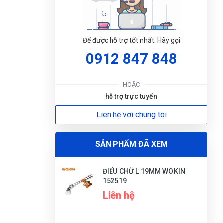
Để được hỗ trợ tốt nhất. Hãy gọi
0912 847 848
HOẶC
hỗ trợ trực tuyến
ĐẶT
Liên hệ với chúng tôi
LỊC
SẢN PHẨM ĐÃ XEM
ĐIẾU CHỮ L 19MM WOKIN
152519
Liên hệ