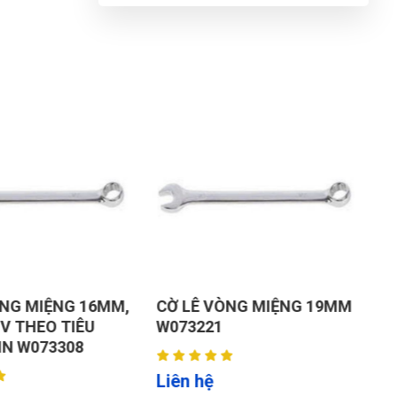
G
N
DU
ÒNG MIỆNG 16MM,
CỜ LÊ VÒNG MIỆNG 19MM
C
V THEO TIÊU
W073221
T
IN W073308
Liên hệ
L