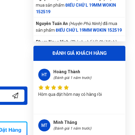
Nguyễn Tuấn An
(Huyện Phù Ninh)
đã mua
sản phẩm
ĐIẾU CHỮ L 19MM WOKIN 152519
Phạm Ngọc Vinh
(Thành phố Hồ Chí Minh)
purchase
ĐIẾU CHỮ L 19MM WOKIN 152519
Nguyễn Văn Trung
(Tỉnh Yên Bái)
đã mua sản
phẩm
ĐIẾU CHỮ L 19MM WOKIN 152519
ĐÁNH GIÁ KHÁCH HÀNG
Gọi và Điện
(Tỉnh Kon Tum)
đã mua sản phẩm
ĐIẾU CHỮ L 19MM WOKIN 152519
Hoàng Thành
HT
(Đánh giá 1 năm trước)
Trần Thị Kim Trúc
(Tỉnh Tây Ninh)
đã mua
sản phẩm
ĐIẾU CHỮ L 19MM WOKIN 152519
Hôm qua đặt hôm nay có hàng rồi
Nguyễn Thanh
(Tỉnh Quảng Bình)
đã mua sản
phẩm
ĐIẾU CHỮ L 19MM WOKIN 152519
Phùng Bảo Ngọc
(Thành phố Đà Nẵng)
purchase
ĐIẾU CHỮ L 19MM WOKIN 152519
Minh Thắng
MT
(Đánh giá 1 năm trước)
Thu Diễm
(Tỉnh Thừa Thiên Huế)
đã mua sản