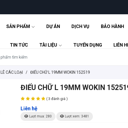
SẢN PHẨM
DỰ ÁN
DỊCH VỤ
BẢO HÀNH
TIN TỨC
TÀI LIỆU
TUYỂN DỤNG
LIÊN H
 LÊ CÁC LOẠI
/
ĐIẾU CHỮ L 19MM WOKIN 152519
ĐIẾU CHỮ L 19MM WOKIN 15251
( 3 đánh giá )
Liên hệ
Lượt mua: 280
Lượt xem: 3481