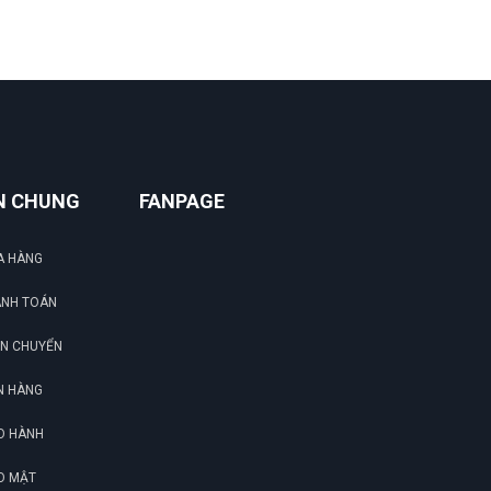
N CHUNG
FANPAGE
A HÀNG
ANH TOÁN
ẬN CHUYỂN
N HÀNG
O HÀNH
O MẬT