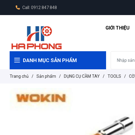
Call: 0912 847 848
GIỚI THIỆU
DANH MỤC SẢN PHẨM
Trang chủ
/
Sản phẩm
/
DỤNG CỤ CẦM TAY
/
TOOLS
/
CỜ