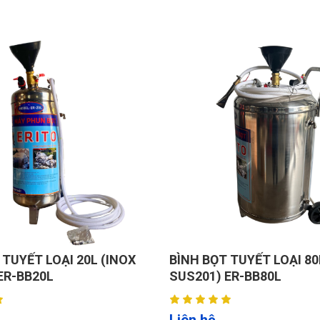
 TUYẾT LOẠI 20L (INOX
BÌNH BỌT TUYẾT LOẠI 80
ER-BB20L
SUS201) ER-BB80L
Liên hệ