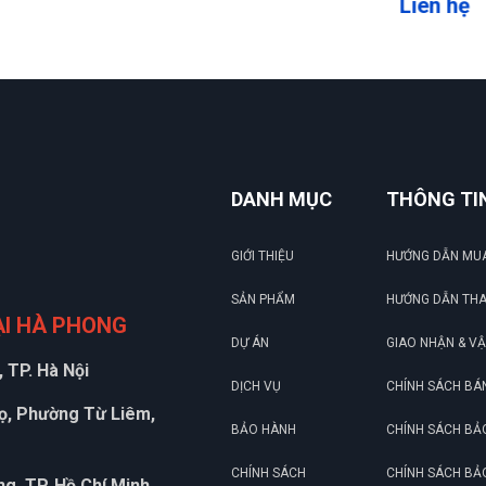
Liên hệ
DANH MỤC
THÔNG TI
GIỚI THIỆU
HƯỚNG DẪN MU
SẢN PHẨM
HƯỚNG DẪN TH
ẠI HÀ PHONG
DỰ ÁN
GIAO NHẬN & V
 TP. Hà Nội
DỊCH VỤ
CHÍNH SÁCH BÁ
họ, Phường Từ Liêm,
BẢO HÀNH
CHÍNH SÁCH BẢ
CHÍNH SÁCH
CHÍNH SÁCH BẢ
g, TP. Hồ Chí Minh