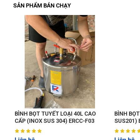
SẢN PHẨM BÁN CHẠY
BÌNH BỌT TUYẾT LOẠI 40L CAO
BÌNH BỌT
CẤP (INOX SUS 304) ERCC-F03
SUS201) 
Liên hệ
Liên hệ