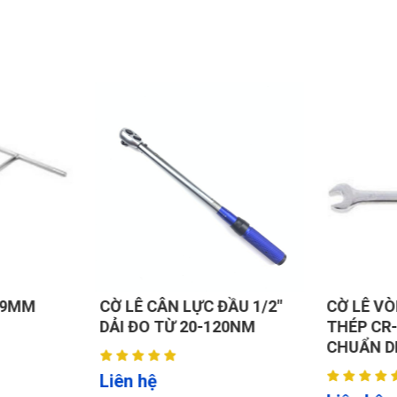
 9MM
CỜ LÊ CÂN LỰC ĐẦU 1/2"
CỜ LÊ V
DẢI ĐO TỪ 20-120NM
THÉP CR-
CHUẨN D
Liên hệ