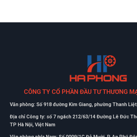
CÔNG TY CỔ PHẦN ĐẦU TƯ THƯƠNG M
Văn phòng: Số 918 đường Kim Giang, phường Thanh Liệt,
Địa chỉ Công ty: số 7 ngách 212/63/14 Đường Lê Đức T
TP Hà Nội, Việt Nam
Văn phòng phía Nam: Số 0009/1C Đỗ Mười, P. An Phú Đôn