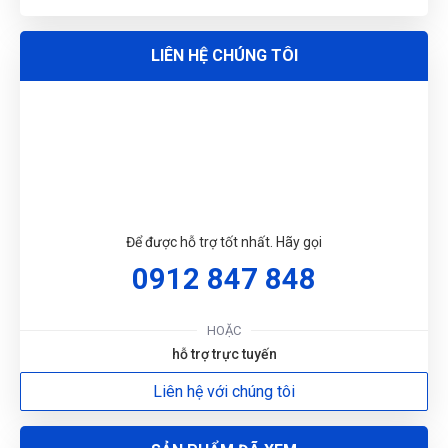
N
LIÊN HỆ CHÚNG TÔI
Nguyễn Tùng Dương
DU
N
(Đánh giá 1 năm trước)
Phải chi biết chỗ này sớm thì tui đâu có mất tiền oan
Phạm Hoàng Phúc
PP
Để được hỗ trợ tốt nhất. Hãy gọi
(Đánh giá 1 năm trước)
0912 847 848
Tư vấn chuyên nghiệp
HOẶC
hỗ trợ trực tuyến
Liên hệ với chúng tôi
Nguyễn Phước Thành
NT
(Đánh giá 1 năm trước)