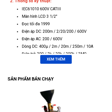
2. Thông số kỹ thuật:
IEC61010 600V CATIII
Màn hình LCD 3 1/2"
Đọc tối đa 1999
Điện áp DC: 200m / 2/20/200 / 600V
Điện áp AC: 200 / 600V
Dòng DC: 400μ / 2m / 20m / 250m / 10A
Điện trở: 200 / 2k / 20k / 200k / 2MΩ
XEM THÊM
Bật tắt tự động
Cảnh báo quá tải
Vân Nguyễn
VN
Hiển thị pin yếu
(Đánh giá 1 năm trước)
SẢN PHẨM BÁN CHẠY
Chế độ giữ dữ liệu.
Địa điểm dễ tìm xem cái là đến trải nghiệm được luôn
Thương hiệu: WOKIN/China.