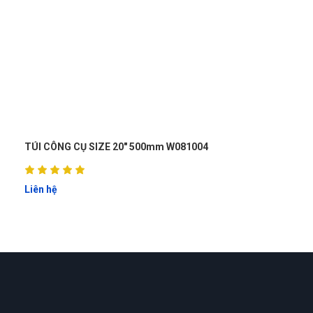
Tuấn Anh
TA
(Đánh giá 1 năm trước)
giá quá hợp lý, rẻ nhất từ trước đến giờ khi mua
Thu Giang
TG
(Đánh giá 1 năm trước)
TÚI CÔNG CỤ SIZE 20" 500mm W081004
Bên đây cập nhật mẫu mới liên tục, tìm là có
Liên hệ
Nguyễn Phước Đạt
NĐ
(Đánh giá 1 năm trước)
tôi rất khó trong việc lựa chọn bất kì sản phẩm hay dịch vụ
cho mình và gia đình hay công việc nhưng thật sự ở đây làm