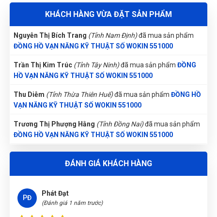
Nguyễn Phương Yến Linh
(Tỉnh Tuyên Quang)
đã mua sản
KHÁCH HÀNG VỪA ĐẶT SẢN PHẨM
phẩm
ĐỒNG HỒ VẠN NĂNG KỸ THUẬT SỐ WOKIN 551000
Nguyễn Phước Thành
NT
Nguyễn Thị Bích Trang
(Tỉnh Nam Định)
đã mua sản phẩm
(Đánh giá 1 năm trước)
ĐỒNG HỒ VẠN NĂNG KỸ THUẬT SỐ WOKIN 551000
Trần Thị Kim Trúc
(Tỉnh Tây Ninh)
đã mua sản phẩm
ĐỒNG
Chuyên nghiệp lắm
HỒ VẠN NĂNG KỸ THUẬT SỐ WOKIN 551000
Thu Diễm
(Tỉnh Thừa Thiên Huế)
đã mua sản phẩm
ĐỒNG HỒ
VẠN NĂNG KỸ THUẬT SỐ WOKIN 551000
Ánh Tuyết
ÁT
(Đánh giá 1 năm trước)
Trương Thị Phượng Hằng
(Tỉnh Đồng Nai)
đã mua sản phẩm
ĐỒNG HỒ VẠN NĂNG KỸ THUẬT SỐ WOKIN 551000
Hôm qua đặt hôm nay có hàng rồi
Nguyễn Tuấn An
(Tỉnh Phú Yên)
đã mua sản phẩm
ĐỒNG HỒ
ĐÁNH GIÁ KHÁCH HÀNG
VẠN NĂNG KỸ THUẬT SỐ WOKIN 551000
Phùng Bảo Ngọc
(Thành phố Đà Nẵng)
purchase
ĐỒNG HỒ
Phát Đạt
VẠN NĂNG KỸ THUẬT SỐ WOKIN 551000
PĐ
(Đánh giá 1 năm trước)
Đặng Thị Thúy
(Tỉnh Nghệ An)
đã mua sản phẩm
ĐỒNG HỒ