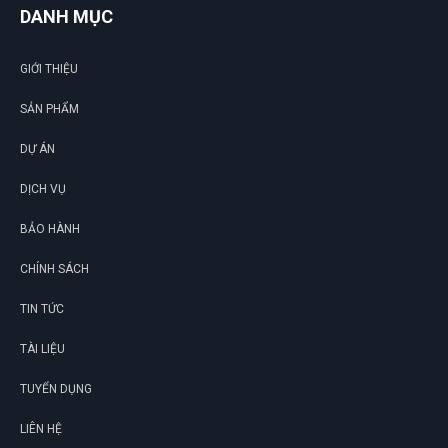
DANH MỤC
Phải chi biết chỗ này sớm thì tui đâu có mất tiền oan
GIỚI THIỆU
SẢN PHẨM
Phạm Hoàng Phúc
PP
(Đánh giá 1 năm trước)
DỰ ÁN
DỊCH VỤ
Tư vấn chuyên nghiệp
BẢO HÀNH
CHÍNH SÁCH
TIN TỨC
TÀI LIỆU
TUYỂN DỤNG
LIÊN HỆ