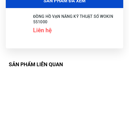
SẢN PHẨM ĐÃ XEM
Chuyên nghiệp lắm
ĐỒNG HỒ VẠN NĂNG KỸ THUẬT SỐ WOKIN
551000
Liên hệ
Ánh Tuyết
ÁT
(Đánh giá 1 năm trước)
Hôm qua đặt hôm nay có hàng rồi
SẢN PHẨM LIÊN QUAN
Phát Đạt
PĐ
(Đánh giá 1 năm trước)
Cảm nhận sản phẩm rất tốt, lúc đầu cũng rất ngần ngại và
tham khảo nhiều bên, nhưng sau đó lựa chọn bên đây, sản
phẩm tthật chất lượng nên rất hài lòng, cảm ơn.