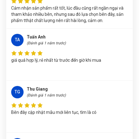
VẠN NĂNG KỸ THUẬT SỐ WOKIN 551000
Cảm nhận sản phẩm rất tốt, lúc đầu cũng rất ngần ngại và
tham khảo nhiều bên, nhưng sau đó lựa chọn bên đây, sản
Nhật Vy
(Tỉnh Bình Dương)
đã mua sản phẩm
ĐỒNG HỒ VẠN
phẩm tthật chất lượng nên rất hài lòng, cảm ơn.
NĂNG KỸ THUẬT SỐ WOKIN 551000
Nguyễn Thị Vân Anh
(Tỉnh Thái Nguyên)
đã mua sản phẩm
Tuấn Anh
TA
ĐỒNG HỒ VẠN NĂNG KỸ THUẬT SỐ WOKIN 551000
(Đánh giá 1 năm trước)
Nguyễn Vũ Khoa Nguyên
(Tỉnh Hải Dương)
đã mua sản phẩm
giá quá hợp lý, rẻ nhất từ trước đến giờ khi mua
ĐỒNG HỒ VẠN NĂNG KỸ THUẬT SỐ WOKIN 551000
Nguyễn Phương Yến Linh
(Tỉnh Tuyên Quang)
đã mua sản
phẩm
ĐỒNG HỒ VẠN NĂNG KỸ THUẬT SỐ WOKIN 551000
Thu Giang
Nguyễn Thị Bích Trang
(Tỉnh Nam Định)
đã mua sản phẩm
TG
(Đánh giá 1 năm trước)
ĐỒNG HỒ VẠN NĂNG KỸ THUẬT SỐ WOKIN 551000
Trần Thị Kim Trúc
(Tỉnh Tây Ninh)
đã mua sản phẩm
ĐỒNG
Bên đây cập nhật mẫu mới liên tục, tìm là có
HỒ VẠN NĂNG KỸ THUẬT SỐ WOKIN 551000
Thu Diễm
(Tỉnh Thừa Thiên Huế)
đã mua sản phẩm
ĐỒNG HỒ
VẠN NĂNG KỸ THUẬT SỐ WOKIN 551000