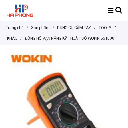
Trang chủ
/
Sản phẩm
/
DỤNG CỤ CẦM TAY
/
TOOLS
/
KHÁC
/
ĐỒNG HỒ VẠN NĂNG KỸ THUẬT SỐ WOKIN 551000