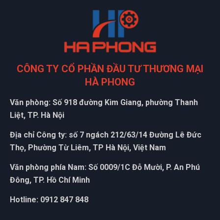
tôi trên cả hài lòng
Vân Nguyễn
VN
(Đánh giá 1 năm trước)
CÔNG TY CỔ PHẦN ĐẦU TƯ THƯƠNG MẠI
Địa điểm dễ tìm xem cái là đến trải nghiệm được luôn
HÀ PHONG
Văn phòng: Số 918 đường Kim Giang, phường Thanh
Cẩm Tú
Liệt, TP. Hà Nội
CT
(Đánh giá 1 năm trước)
Địa chỉ Công ty: số 7 ngách 212/63/14 Đường Lê Đức
Thọ, Phường Từ Liêm, TP Hà Nội, Việt Nam
shop phục vụ tốt, có cơ hội sẽ ủng hộ shop thêmm
Văn phòng phía Nam: Số 0009/1C Đỗ Mười, P. An Phú
Đông, TP. Hồ Chí Minh
Nguyễn Tùng Dương
Hotline: 0912 847 848
N
(Đánh giá 1 năm trước)