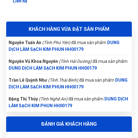
Liên hệ
Nguyễn Thanh
(Tỉnh Quảng Bình)
đã mua sản phẩm
DUNG
DỊCH LÀM SẠCH KIM PHUN HH00179
Nguyễn Tuấn An
(Tỉnh Phú Yên)
đã mua sản phẩm
DUNG
KHÁCH HÀNG VỪA ĐẶT SẢN PHẨM
DỊCH LÀM SẠCH KIM PHUN HH00179
Nguyễn Vũ Khoa Nguyên
(Tỉnh Hải Dương)
đã mua sản phẩm
DUNG DỊCH LÀM SẠCH KIM PHUN HH00179
Trần Lê Quỳnh Như
(Tỉnh Thái Bình)
đã mua sản phẩm
DUNG
DỊCH LÀM SẠCH KIM PHUN HH00179
Đặng Thị Thúy
(Tỉnh Nghệ An)
đã mua sản phẩm
DUNG DỊCH
LÀM SẠCH KIM PHUN HH00179
Nhật Vy
(Tỉnh Bình Dương)
đã mua sản phẩm
DUNG DỊCH
LÀM SẠCH KIM PHUN HH00179
Nguyễn Văn Trung
(Tỉnh Yên Bái)
đã mua sản phẩm
DUNG
ĐÁNH GIÁ KHÁCH HÀNG
DỊCH LÀM SẠCH KIM PHUN HH00179
Lê Hoàng Khánh Duy
(Tỉnh Bình Định)
đã mua sản phẩm