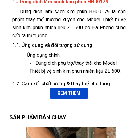
1.
:
Dung dịch làm sạch kim phun HH00179
Dung dịch làm sạch kim phun HH00179 là sản
phẩm thay thế thường xuyên cho Model Thiết bị vệ
sinh kim phun nhiên liệu ZL 600 do Hà Phong cung
cấp ra thị trường.
1.1. Ứng dụng và đối tượng sử dụng:
Ứng dụng chính:
Dung dịch phụ trợ/thay thế: cho Model
Thiết bị vệ sinh kim phun nhiên liệu ZL 600.
1.2. Cam kết chất lượng & thay thế phụ tùng:
Hỗ trợ kỹ thuật 24/7, cung cấp phụ tùng thay
XEM THÊM
thế chính hãng.
SẢN PHẨM BÁN CHẠY
Đào tạo miễn phí cho thợ sử dụng lần đầu,
hướng dẫn bảo trì định kỳ.
Lắp đặt toàn quốc, dịch vụ tận nơi cho khách