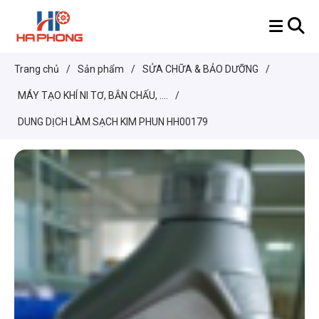
Trang chủ
/
Sản phẩm
/
SỬA CHỮA & BẢO DƯỠNG
/
MÁY TẠO KHÍ NI TƠ, BẮN CHẤU, ....
/
DUNG DỊCH LÀM SẠCH KIM PHUN HH00179