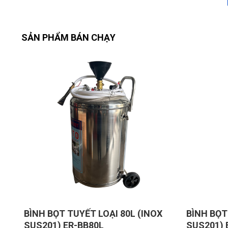
SẢN PHẨM BÁN CHẠY
BÌNH BỌT TUYẾT LOẠI 80L (INOX
BÌNH BỌT
SUS201) ER-BB80L
SUS201) 