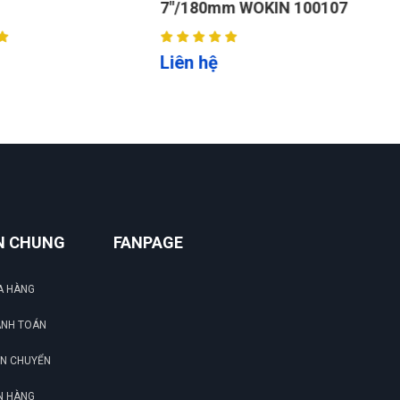
7"/180mm WOKIN 100107
7
Liên hệ
L
N CHUNG
FANPAGE
A HÀNG
ANH TOÁN
ẬN CHUYỂN
N HÀNG