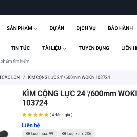
SẢN PHẨM
DỰ ÁN
DỊCH VỤ
BẢO HÀNH
TIN TỨC
TÀI LIỆU
TUYỂN DỤNG
LIÊN H
M CÁC LOẠI
/
KÌM CỘNG LỰC 24"/600mm WOKIN 103724
KÌM CỘNG LỰC 24"/600mm WOK
103724
( 4 đánh giá )
Liên hệ
Lượt mua: 99
Lượt xem: 236