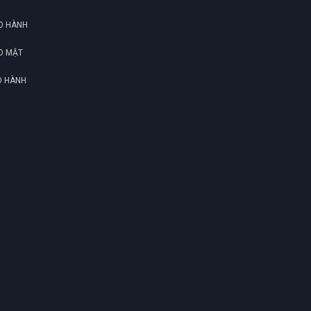
O HÀNH
O MẬT
O HÀNH