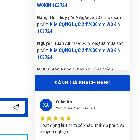
103724
Nguyễn Tuấn An
(Tỉnh Phú Yên)
đã mua sản
phẩm
KÌM CỘNG LỰC 24"/600mm WOKIN
103724
Phùng Bảo Ngọc
(Thành phố Đà Nẵng)
purchase
KÌM CỘNG LỰC 24"/600mm WOKIN
103724
Trần Lê Quỳnh Như
(Tỉnh Thái Bình)
đã mua
sản phẩm
KÌM CỘNG LỰC 24"/600mm
ĐÁNH GIÁ KHÁCH HÀNG
WOKIN 103724
Nguyễn Văn Trung
(Tỉnh Yên Bái)
đã mua sản
Xuân An
phẩm
KÌM CỘNG LỰC 24"/600mm WOKIN
XA
(Đánh giá 1 năm trước)
103724
Lê Thị Như Hảo
(Tỉnh Phú Thọ)
đã mua sản
Hoạt động lâu năm có khác, thái độ phục vụ
phẩm
KÌM CỘNG LỰC 24"/600mm WOKIN
chuyên nghiệp
103724