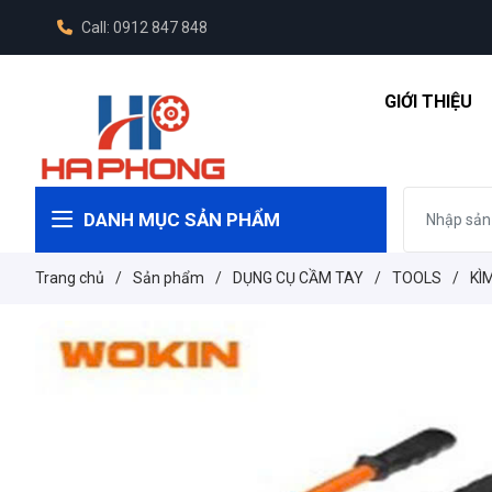
Call: 0912 847 848
GIỚI THIỆU
DANH MỤC SẢN PHẨM
Trang chủ
/
Sản phẩm
/
DỤNG CỤ CẦM TAY
/
TOOLS
/
KÌ