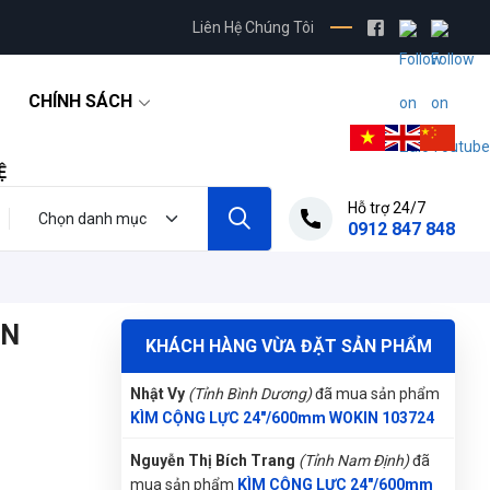
Liên Hệ Chúng Tôi
Nguyễn Phương Yến Linh
(Tỉnh Tuyên Quang)
đã mua sản phẩm
KÌM CỘNG LỰC
24"/600mm WOKIN 103724
CHÍNH SÁCH
Phạm Ngọc Vinh
(Thành phố Hồ Chí Minh)
purchase
KÌM CỘNG LỰC 24"/600mm WOKIN
103724
Ệ
Hỗ trợ 24/7
Nguyễn Tuấn An
(Huyện Phù Ninh)
đã mua
0912 847 848
sản phẩm
KÌM CỘNG LỰC 24"/600mm
WOKIN 103724
Nhật Vy
(Tỉnh Bình Dương)
đã mua sản phẩm
KÌM CỘNG LỰC 24"/600mm WOKIN 103724
IN
KHÁCH HÀNG VỪA ĐẶT SẢN PHẨM
Nguyễn Thị Bích Trang
(Tỉnh Nam Định)
đã
mua sản phẩm
KÌM CỘNG LỰC 24"/600mm
WOKIN 103724
Đặng Thị Thúy
(Tỉnh Nghệ An)
đã mua sản
phẩm
KÌM CỘNG LỰC 24"/600mm WOKIN