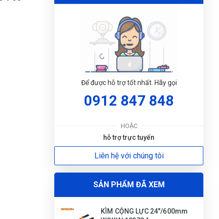
Để được hỗ trợ tốt nhất. Hãy gọi
0912 847 848
ĐẶT
LỊC
HOẶC
hỗ trợ trực tuyến
Liên hệ với chúng tôi
SẢN PHẨM ĐÃ XEM
KÌM CỘNG LỰC 24"/600mm