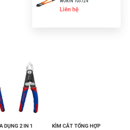
WOKIN 103724
Liên hệ
G
N
DU
A DỤNG 2 IN 1
KÌM CẮT TỔNG HỢP
K