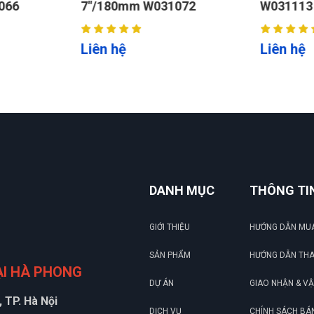
066
7"/180mm W031072
W031113
Liên hệ
Liên hệ
DANH MỤC
THÔNG TI
GIỚI THIỆU
HƯỚNG DẪN MU
SẢN PHẨM
HƯỚNG DẪN TH
ẠI HÀ PHONG
DỰ ÁN
GIAO NHẬN & V
 TP. Hà Nội
DỊCH VỤ
CHÍNH SÁCH BÁ