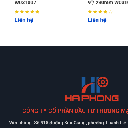
W031007
9"/ 230mm W031
Liên hệ
Liên hệ
CÔNG TY CỔ PHẦN ĐẦU TƯ THƯƠNG M
Văn phòng: Số 918 đường Kim Giang, phường Thanh Liệt,