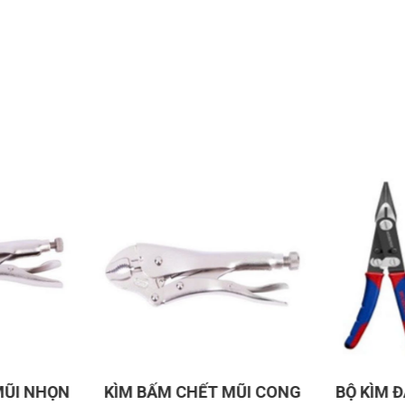
MŨI NHỌN
KÌM BẤM CHẾT MŨI CONG
BỘ KÌM Đ