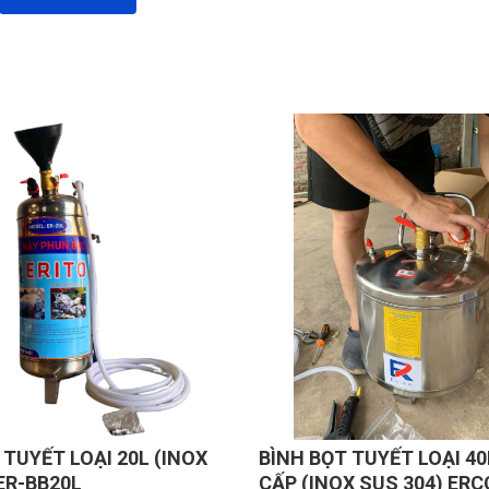
 TUYẾT LOẠI 20L (INOX
BÌNH BỌT TUYẾT LOẠI 4
ER-BB20L
CẤP (INOX SUS 304) ERC