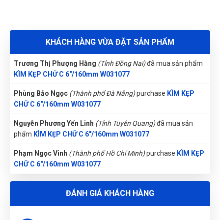
Gọi và Điện
(Tỉnh Kon Tum)
đã mua sản phẩm
KÌM KẸP CHỮ C
ưu đãi khách cũ là 5 sao
6"/160mm W031077
Nguyễn Thị Ánh Nguyệt
(Tỉnh Ninh Bình)
đã mua sản phẩm
KHÁCH HÀNG VỪA ĐẶT SẢN PHẨM
KÌM KẸP CHỮ C 6"/160mm W031077
Thịnh Nguyễn
TN
Trương Thị Phượng Hằng
(Tỉnh Đồng Nai)
đã mua sản phẩm
(Đánh giá 1 năm trước)
KÌM KẸP CHỮ C 6"/160mm W031077
Phùng Bảo Ngọc
(Thành phố Đà Nẵng)
purchase
KÌM KẸP
giá quá hợp lý, rẻ nhất từ trước đến giờ khi mua
CHỮ C 6"/160mm W031077
Nguyễn Phương Yến Linh
(Tỉnh Tuyên Quang)
đã mua sản
phẩm
KÌM KẸP CHỮ C 6"/160mm W031077
Nguyễn Chí Tâm
NT
(Đánh giá 1 năm trước)
Phạm Ngọc Vinh
(Thành phố Hồ Chí Minh)
purchase
KÌM KẸP
CHỮ C 6"/160mm W031077
Sản phẩm đẹp mắt. Đúng gu mình nhé
Nhật Vy
(Tỉnh Bình Dương)
đã mua sản phẩm
KÌM KẸP CHỮ C
ĐÁNH GIÁ KHÁCH HÀNG
6"/160mm W031077
Đặng Thị Thúy
(Tỉnh Nghệ An)
đã mua sản phẩm
KÌM KẸP