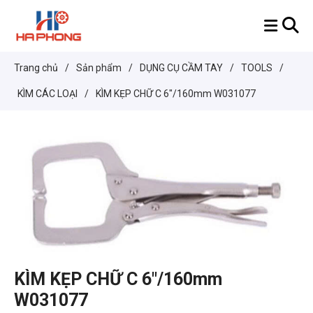
Trang chủ
/
Sản phẩm
/
DỤNG CỤ CẦM TAY
/
TOOLS
/
KÌM CÁC LOẠI
/
KÌM KẸP CHỮ C 6"/160mm W031077
KÌM KẸP CHỮ C 6"/160mm
W031077