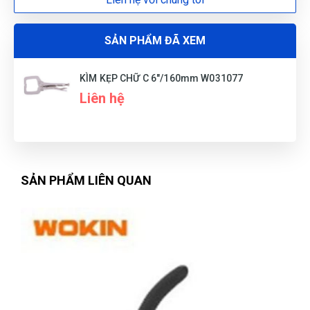
Như Quỳnh
NQ
(Đánh giá 1 năm trước)
SẢN PHẨM ĐÃ XEM
Sản phẩm tốt giao hàng nhanh ship thân thiện
KÌM KẸP CHỮ C 6"/160mm W031077
Liên hệ
SẢN PHẨM LIÊN QUAN