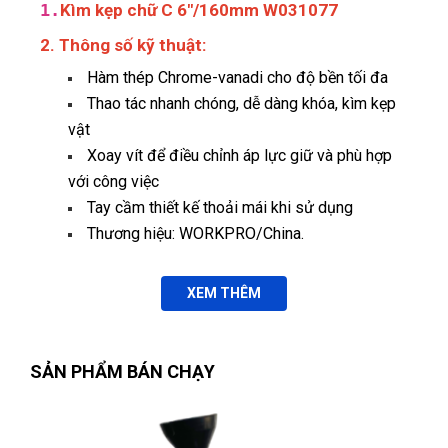
1.
Kìm kẹp chữ C 6"/160mm W031077
2. Thông số kỹ thuật:
Hàm thép Chrome-vanadi cho độ bền tối đa
Thao tác nhanh chóng, dễ dàng khóa, kìm kẹp
vật
Xoay vít để điều chỉnh áp lực giữ và phù hợp
Nguyễn Chí Tâm
với công việc
NT
(Đánh giá 1 năm trước)
Tay cầm thiết kế thoải mái khi sử dụng
Thương hiệu: WORKPRO/China.
Sản phẩm đẹp mắt. Đúng gu mình nhé
XEM THÊM
Thạch Lê
TL
(Đánh giá 1 năm trước)
SẢN PHẨM BÁN CHẠY
được 1 người bạn giới thiệu, nhưng khi trãi nghiệm thì ở đây
đúng là tuyệt vời