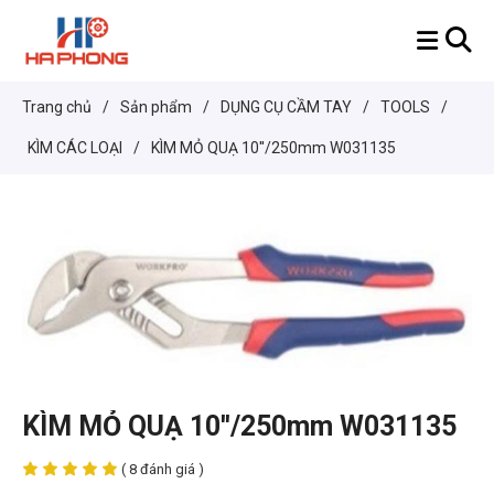
Trang chủ
/
Sản phẩm
/
DỤNG CỤ CẦM TAY
/
TOOLS
/
KÌM CÁC LOẠI
/
KÌM MỎ QUẠ 10''/250mm W031135
KÌM MỎ QUẠ 10''/250mm W031135
( 8 đánh giá )