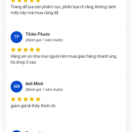
KÌM MỎ QUẠ 10''/250mm W031135
Trang dễ lựa sản phẩm cực, phân loại rõ ràng, không rành
mấy này mà mua cũng dễ
Trần Lê Quỳnh Như
(Tỉnh Thái Bình)
đã mua sản phẩm
KÌM
MỎ QUẠ 10''/250mm W031135
Trần Thị Kim Trúc
(Tỉnh Tây Ninh)
đã mua sản phẩm
KÌM MỎ
Thiên Phước
TP
QUẠ 10''/250mm W031135
(Đánh giá 1 năm trước)
Võ Thị Thanh Tươi
(Tỉnh Quảng Ngãi)
đã mua sản phẩm
KÌM
Hàng xin sò nha mọi người nên mua giao hàng nhanh ủng
MỎ QUẠ 10''/250mm W031135
hộ shop 5 sao
Nhật Vy
(Tỉnh Bình Dương)
đã mua sản phẩm
KÌM MỎ QUẠ
10''/250mm W031135
Anh Minh
Nguyễn Phương Yến Linh
(Tỉnh Tuyên Quang)
đã mua sản
AM
(Đánh giá 1 năm trước)
phẩm
KÌM MỎ QUẠ 10''/250mm W031135
Nguyễn Thị Vân Anh
(Tỉnh Thái Nguyên)
đã mua sản phẩm
giảm giá là thấy thích rồi
KÌM MỎ QUẠ 10''/250mm W031135
Nguyễn Thị Bích Trang
(Tỉnh Nam Định)
đã mua sản phẩm
KÌM MỎ QUẠ 10''/250mm W031135