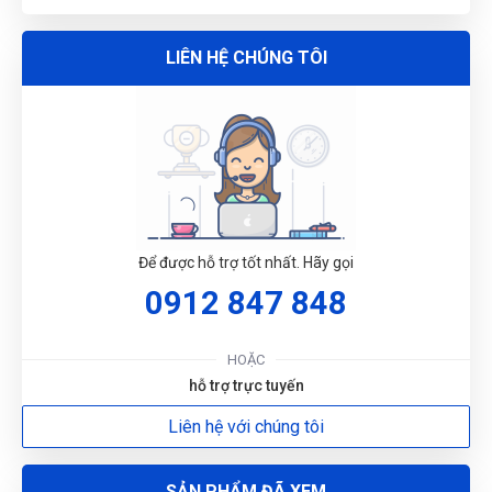
LIÊN HỆ CHÚNG TÔI
Hà Nhật
HN
(Đánh giá 1 năm trước)
Phục vụ đúng hẹn, đúng giờ. Phong cách chuyên nghiệp
G
N
Như Ý
NÝ
Để được hỗ trợ tốt nhất. Hãy gọi
(Đánh giá 1 năm trước)
0912 847 848
DU
Sản phẩm đúng như hình chất lượng ổn nên mua nha
HOẶC
hỗ trợ trực tuyến
Liên hệ với chúng tôi
Nguyễn Minh Hiếu
NH
(Đánh giá 1 năm trước)
SẢN PHẨM ĐÃ XEM