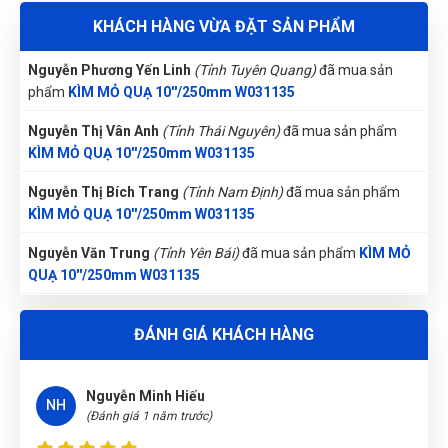
Nhật Vy
(Tỉnh Bình Dương)
đã mua sản phẩm
KÌM MỎ QUẠ
KHÁCH HÀNG VỪA ĐẶT SẢN PHẨM
10''/250mm W031135
Hà Nhật
HN
Nguyễn Phương Yến Linh
(Tỉnh Tuyên Quang)
đã mua sản
(Đánh giá 1 năm trước)
phẩm
KÌM MỎ QUẠ 10''/250mm W031135
Nguyễn Thị Vân Anh
(Tỉnh Thái Nguyên)
đã mua sản phẩm
Phục vụ đúng hẹn, đúng giờ. Phong cách chuyên nghiệp
KÌM MỎ QUẠ 10''/250mm W031135
Nguyễn Thị Bích Trang
(Tỉnh Nam Định)
đã mua sản phẩm
KÌM MỎ QUẠ 10''/250mm W031135
Như Ý
NÝ
(Đánh giá 1 năm trước)
Nguyễn Văn Trung
(Tỉnh Yên Bái)
đã mua sản phẩm
KÌM MỎ
QUẠ 10''/250mm W031135
Sản phẩm đúng như hình chất lượng ổn nên mua nha
Phạm Ngọc Vinh
(Thành phố Hồ Chí Minh)
purchase
KÌM MỎ
ĐÁNH GIÁ KHÁCH HÀNG
QUẠ 10''/250mm W031135
Nguyễn Tuấn An
(Tỉnh Phú Yên)
đã mua sản phẩm
KÌM MỎ
Nguyễn Minh Hiếu
QUẠ 10''/250mm W031135
NH
(Đánh giá 1 năm trước)
Nguyễn Vũ Khoa Nguyên
(Tỉnh Hải Dương)
đã mua sản phẩm