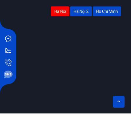
Hà Nội
Hà Nội 2
Hồ Chí Minh
THÊM VÀO GIỎ
MUA NGAY
THIẾT KẾ BỞI SIKIDO.VN