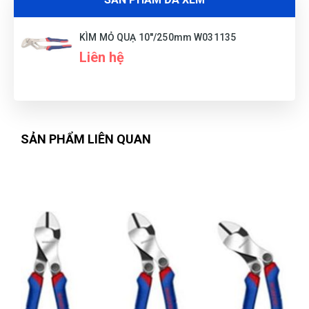
Trang dễ lựa sản phẩm cực, phân loại rõ ràng, không rành
mấy này mà mua cũng dễ
KÌM MỎ QUẠ 10''/250mm W031135
Liên hệ
Thiên Phước
TP
(Đánh giá 1 năm trước)
Hàng xin sò nha mọi người nên mua giao hàng nhanh ủng
SẢN PHẨM LIÊN QUAN
hộ shop 5 sao
Anh Minh
AM
(Đánh giá 1 năm trước)
giảm giá là thấy thích rồi