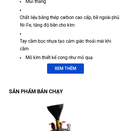
Mũi thẳng
Chất liệu bằng thép carbon cao cấp, bề ngoài phủ
Ni-Fe, tăng độ bền cho kìm
Thiên Phước
TP
(Đánh giá 1 năm trước)
Tay cầm bọc nhựa tạo cảm giác thoải mái khi
cầm
Hàng xin sò nha mọi người nên mua giao hàng nhanh ủng
Mỏ kìm thiết kế cong như mỏ quạ
hộ shop 5 sao
Kích thước 10''/250mm.
XEM THÊM
Thương hiệu: WORKPRO/China.
Anh Minh
AM
(Đánh giá 1 năm trước)
SẢN PHẨM BÁN CHẠY
giảm giá là thấy thích rồi