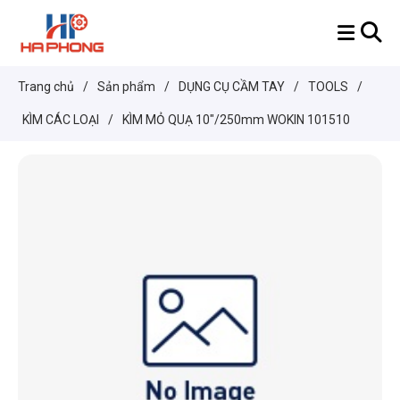
Trang chủ
/
Sản phẩm
/
DỤNG CỤ CẦM TAY
/
TOOLS
/
KÌM CÁC LOẠI
/
KÌM MỎ QUẠ 10"/250mm WOKIN 101510