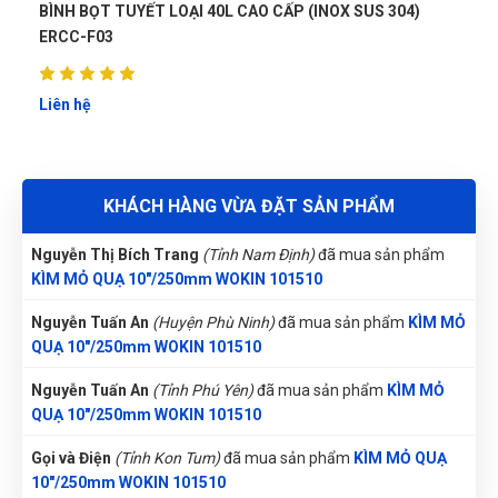
QUẠ 10"/250mm WOKIN 101510
O CẤP (INOX SUS 304)
BÌNH BỌT TUYẾT LOẠI 80L (INOX SU
Trần Lê Quỳnh Như
(Tỉnh Thái Bình)
đã mua sản phẩm
KÌM
MỎ QUẠ 10"/250mm WOKIN 101510
Liên hệ
Nguyễn Vũ Khoa Nguyên
(Tỉnh Hải Dương)
đã mua sản phẩm
KÌM MỎ QUẠ 10"/250mm WOKIN 101510
Lê Thị Như Hảo
(Tỉnh Phú Thọ)
đã mua sản phẩm
KÌM MỎ
KHÁCH HÀNG VỪA ĐẶT SẢN PHẨM
QUẠ 10"/250mm WOKIN 101510
Nguyễn Thị Bích Trang
(Tỉnh Nam Định)
đã mua sản phẩm
KÌM MỎ QUẠ 10"/250mm WOKIN 101510
Nguyễn Tuấn An
(Huyện Phù Ninh)
đã mua sản phẩm
KÌM MỎ
QUẠ 10"/250mm WOKIN 101510
Nguyễn Tuấn An
(Tỉnh Phú Yên)
đã mua sản phẩm
KÌM MỎ
QUẠ 10"/250mm WOKIN 101510
Gọi và Điện
(Tỉnh Kon Tum)
đã mua sản phẩm
KÌM MỎ QUẠ
10"/250mm WOKIN 101510