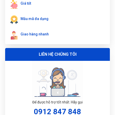
QUẠ 10"/250mm WOKIN 101510
Giá tốt
Mẫu mã đa dạng
Giao hàng nhanh
LIÊN HỆ CHÚNG TÔI
G
N
DU
Để được hỗ trợ tốt nhất. Hãy gọi
0912 847 848