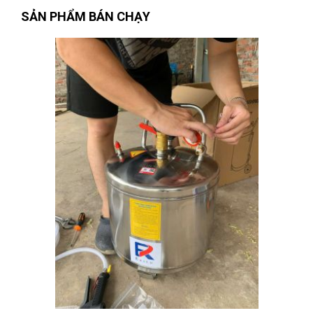
SẢN PHẨM BÁN CHẠY
Nguyễn Thị Vân Anh
(Tỉnh Thái Nguyên)
đã mua sản phẩm
KÌM MỎ QUẠ 10"/250mm WOKIN 101510
Nguyễn Thanh
(Tỉnh Quảng Bình)
đã mua sản phẩm
KÌM MỎ
QUẠ 10"/250mm WOKIN 101510
Nguyễn Văn Trung
(Tỉnh Yên Bái)
đã mua sản phẩm
KÌM MỎ
QUẠ 10"/250mm WOKIN 101510
Phạm Ngọc Vinh
(Thành phố Hồ Chí Minh)
purchase
KÌM MỎ