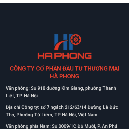
Xuân
X
(Đánh giá 1 năm trước)
Thái độ phục vụ tốt, nhân viên niềm nở
Thạch Lê
TL
(Đánh giá 1 năm trước)
CÔNG TY CỔ PHẦN ĐẦU TƯ THƯƠNG MẠI
HÀ PHONG
Mọi người đến thử nhé, hàng bên đây đúng đẹp, chất lượng
Văn phòng: Số 918 đường Kim Giang, phường Thanh
và giá tốt
Liệt, TP. Hà Nội
Địa chỉ Công ty: số 7 ngách 212/63/14 Đường Lê Đức
Phát Đạt
PĐ
Thọ, Phường Từ Liêm, TP Hà Nội, Việt Nam
(Đánh giá 1 năm trước)
Văn phòng phía Nam: Số 0009/1C Đỗ Mười, P. An Phú