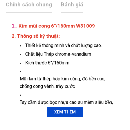
Chính sách chung
Đánh giá
1.
Kìm mũi cong 6"/160mm W31009
2. Thông số kỹ thuật:
Thiết kế thông minh và chất lượng cao.
Chất liệu Thép chrome-vanadium
Kích thước 6"/160mm
Mũi làm từ thép hợp kim cứng, độ bền cao,
chống cong vênh, trầy xước
Tay cầm được bọc nhựa cao su mềm siêu bền,
có độ ma sát cao tạo cảm giác thoải mái trong
XEM THÊM
khi thao tác.
Thương hiệu: WORKPRO/China.
An Nhiên
AN