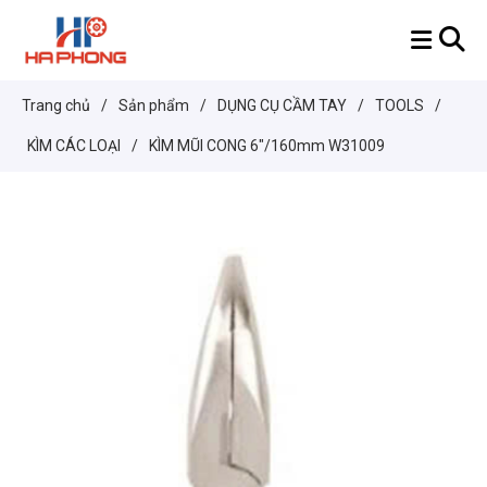
Trang chủ
/
Sản phẩm
/
DỤNG CỤ CẦM TAY
/
TOOLS
/
KÌM CÁC LOẠI
/
KÌM MŨI CONG 6"/160mm W31009