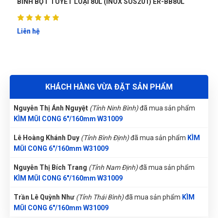
L
BÌNH BỌT TUYẾT LOẠI 20L (INOX SUS201) ER-BB20L
Đặng Thị Thúy
(Tỉnh Nghệ An)
đã mua sản phẩm
KÌM MŨI
Lương Văn Hồ
LH
CONG 6"/160mm W31009
Liên hệ
(Đánh giá 1 năm trước)
Nguyễn Tuấn An
(Tỉnh Phú Yên)
đã mua sản phẩm
KÌM MŨI
Phải chi biết chỗ này sớm thì tui đâu có mất tiền oan
CONG 6"/160mm W31009
Lê Thị Như Hảo
(Tỉnh Phú Thọ)
đã mua sản phẩm
KÌM MŨI
KHÁCH HÀNG VỪA ĐẶT SẢN PHẨM
CONG 6"/160mm W31009
Tuyền
T
Nguyễn Thị Ánh Nguyệt
(Tỉnh Ninh Bình)
đã mua sản phẩm
(Đánh giá 1 năm trước)
KÌM MŨI CONG 6"/160mm W31009
Lê Hoàng Khánh Duy
(Tỉnh Bình Định)
đã mua sản phẩm
KÌM
Hài lòng về chất lượng sản phảm bên bạn, nhân viên tư vấn
MŨI CONG 6"/160mm W31009
kỹ
Nguyễn Thị Bích Trang
(Tỉnh Nam Định)
đã mua sản phẩm
KÌM MŨI CONG 6"/160mm W31009
Minh Quân Hoàng
MH
(Đánh giá 1 năm trước)
Trần Lê Quỳnh Như
(Tỉnh Thái Bình)
đã mua sản phẩm
KÌM
MŨI CONG 6"/160mm W31009