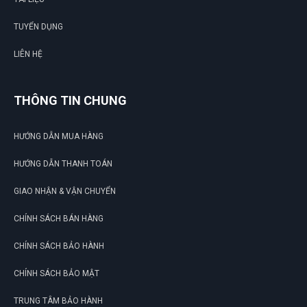
(Đánh giá 1 năm trước)
TUYỂN DỤNG
Phục vụ nhanh chóng, thân thiện với khách hàng
LIÊN HỆ
THÔNG TIN CHUNG
Lương Văn Hồ
LH
(Đánh giá 1 năm trước)
HƯỚNG DẪN MUA HÀNG
Phải chi biết chỗ này sớm thì tui đâu có mất tiền oan
HƯỚNG DẪN THANH TOÁN
GIAO NHẬN & VẬN CHUYỂN
CHÍNH SÁCH BÁN HÀNG
CHÍNH SÁCH BẢO HÀNH
CHÍNH SÁCH BẢO MẬT
TRUNG TÂM BẢO HÀNH