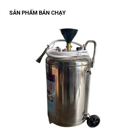
Kích thước 8 "/200mm.
Thương hiệu: WORKPRO/China.
SẢN PHẨM BÁN CHẠY
Nguyễn Tuấn An
(Huyện Phù Ninh)
đã mua sản phẩm
KÌM
MŨI NHỌN CÓ ĐIỀU CHỈNH 8"/200mm W031182
Nguyễn Phương Yến Linh
(Tỉnh Tuyên Quang)
đã mua sản
phẩm
KÌM MŨI NHỌN CÓ ĐIỀU CHỈNH 8"/200mm W031182
Võ Thị Thanh Tươi
(Tỉnh Quảng Ngãi)
đã mua sản phẩm
KÌM
MŨI NHỌN CÓ ĐIỀU CHỈNH 8"/200mm W031182