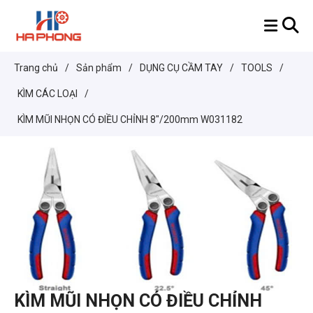
Trang chủ
/
Sản phẩm
/
DỤNG CỤ CẦM TAY
/
TOOLS
/
KÌM CÁC LOẠI
/
KÌM MŨI NHỌN CÓ ĐIỀU CHỈNH 8"/200mm W031182
KÌM MŨI NHỌN CÓ ĐIỀU CHỈNH