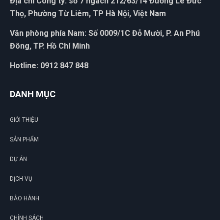
Địa chỉ Công ty: số 7 ngách 212/63/14 Đường Lê Đức
Thọ, Phường Từ Liêm, TP Hà Nội, Việt Nam
Văn phòng phía Nam: Số 0009/1C Đỗ Mười, P. An Phú
Đông, TP. Hồ Chí Minh
Hotline: 0912 847 848
DANH MỤC
GIỚI THIỆU
SẢN PHẨM
DỰ ÁN
DỊCH VỤ
BẢO HÀNH
CHÍNH SÁCH