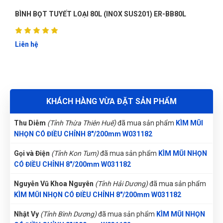
Nguyễn Thanh
(Tỉnh Quảng Bình)
đã mua sản phẩm
KÌM MŨI
NHỌN CÓ ĐIỀU CHỈNH 8"/200mm W031182
BÌNH BỌT TUYẾT LOẠI 40L CAO CẤP (INOX SUS 304)
ERCC-F03
Nguyễn Thị Bích Trang
(Tỉnh Nam Định)
đã mua sản phẩm
KÌM MŨI NHỌN CÓ ĐIỀU CHỈNH 8"/200mm W031182
Liên hệ
Đặng Thị Thúy
(Tỉnh Nghệ An)
đã mua sản phẩm
KÌM MŨI
NHỌN CÓ ĐIỀU CHỈNH 8"/200mm W031182
Phạm Ngọc Vinh
(Thành phố Hồ Chí Minh)
purchase
KÌM MŨI
KHÁCH HÀNG VỪA ĐẶT SẢN PHẨM
NHỌN CÓ ĐIỀU CHỈNH 8"/200mm W031182
Thu Diễm
(Tỉnh Thừa Thiên Huế)
đã mua sản phẩm
KÌM MŨI
NHỌN CÓ ĐIỀU CHỈNH 8"/200mm W031182
Gọi và Điện
(Tỉnh Kon Tum)
đã mua sản phẩm
KÌM MŨI NHỌN
CÓ ĐIỀU CHỈNH 8"/200mm W031182
Nguyễn Vũ Khoa Nguyên
(Tỉnh Hải Dương)
đã mua sản phẩm
KÌM MŨI NHỌN CÓ ĐIỀU CHỈNH 8"/200mm W031182
Nhật Vy
(Tỉnh Bình Dương)
đã mua sản phẩm
KÌM MŨI NHỌN