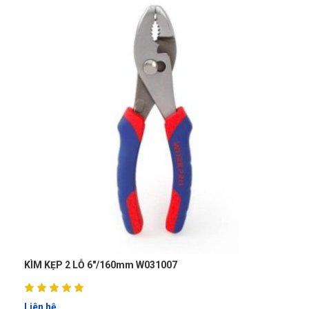
007
BỘ KÌM MỞ PHE 4 MÓN WOKIN 1049
Liên hệ