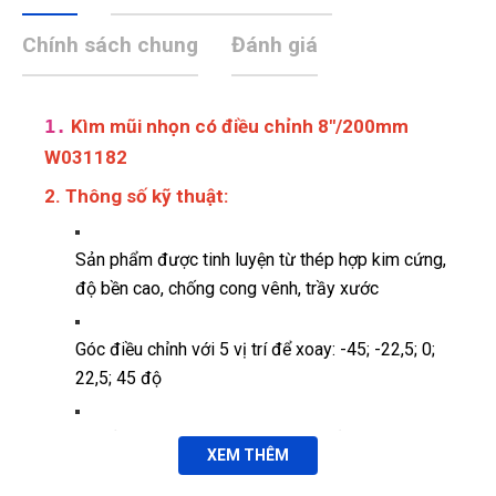
Chính sách chung
Đánh giá
1.
Kìm mũi nhọn có điều chỉnh 8"/200mm
W031182
2. Thông số kỹ thuật:
Sản phẩm được tinh luyện từ thép hợp kim cứng,
độ bền cao, chống cong vênh, trầy xước
Góc điều chỉnh với 5 vị trí để xoay: -45; -22,5; 0;
22,5; 45 độ
Tay cầm kìm được bọc lớp nhựa mềm, mang lại
XEM THÊM
cảm giác êm ái khi sử dụng