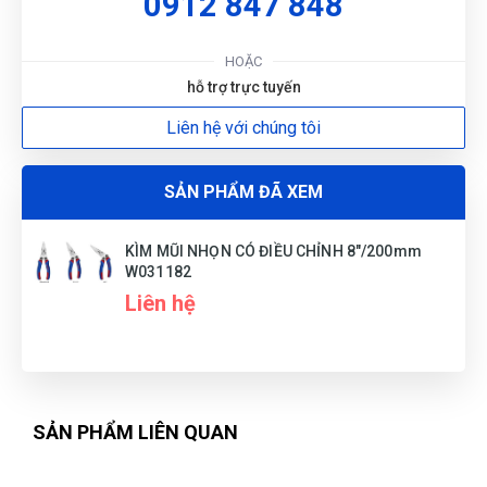
0912 847 848
HOẶC
hỗ trợ trực tuyến
Liên hệ với chúng tôi
SẢN PHẨM ĐÃ XEM
KÌM MŨI NHỌN CÓ ĐIỀU CHỈNH 8"/200mm
W031182
Liên hệ
SẢN PHẨM LIÊN QUAN