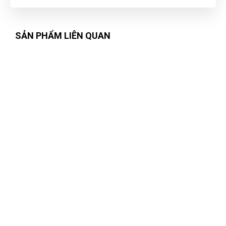
hơi bị xịn xò. khách trung thành luôn
SẢN PHẨM LIÊN QUAN
Xuân Hồng
XH
(Đánh giá 1 năm trước)
Cảm nhận sản phẩm rất tốt, lúc đầu cũng rất ngần ngại và
tham khảo nhiều bên, nhưng sau đó lựa chọn bên đây, sản
phẩm tthật chất lượng nên rất hài lòng, cảm ơn.
Duyên Phan
DP
(Đánh giá 1 năm trước)
Mua bao nhiều cũng được miễn ship. quá đã