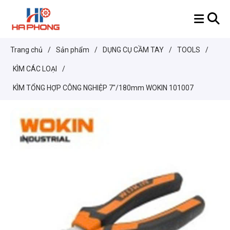
Trang chủ
/
Sản phẩm
/
DỤNG CỤ CẦM TAY
/
TOOLS
/
KÌM CÁC LOẠI
/
KÌM TỔNG HỢP CÔNG NGHIỆP 7"/180mm WOKIN 101007