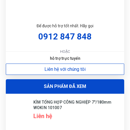
Như Quỳnh
NQ
Để được hỗ trợ tốt nhất. Hãy gọi
(Đánh giá 1 năm trước)
0912 847 848
Hàng mới. Không chê vào đâu được. Thanks shop!
HOẶC
hỗ trợ trực tuyến
Liên hệ với chúng tôi
Hồ Hoàng Thái
HT
(Đánh giá 1 năm trước)
SẢN PHẨM ĐÃ XEM
giao hàng nhanh mik cực ưng nha
KÌM TỔNG HỢP CÔNG NGHIỆP 7"/180mm
WOKIN 101007
Liên hệ
Hoàng Trung Nhân
HN
(Đánh giá 1 năm trước)