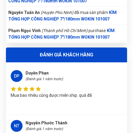
CÔNG NGHIỆP 7"/180mm WOKIN 101007
Nguyễn Tuấn An
(Huyện Phù Ninh)
đã mua sản phẩm
KÌM
TỔNG HỢP CÔNG NGHIỆP 7"/180mm WOKIN 101007
Xuân Hồng
XH
(Đánh giá 1 năm trước)
Phạm Ngọc Vinh
(Thành phố Hồ Chí Minh)
purchase
KÌM
TỔNG HỢP CÔNG NGHIỆP 7"/180mm WOKIN 101007
Cảm nhận sản phẩm rất tốt, lúc đầu cũng rất ngần ngại và
Nguyễn Phương Yến Linh
(Tỉnh Tuyên Quang)
đã mua sản
tham khảo nhiều bên, nhưng sau đó lựa chọn bên đây, sản
ĐÁNH GIÁ KHÁCH HÀNG
phẩm
KÌM TỔNG HỢP CÔNG NGHIỆP 7"/180mm WOKIN
phẩm tthật chất lượng nên rất hài lòng, cảm ơn.
101007
Duyên Phan
Lê Hoàng Khánh Duy
(Tỉnh Bình Định)
đã mua sản phẩm
KÌM
DP
(Đánh giá 1 năm trước)
TỔNG HỢP CÔNG NGHIỆP 7"/180mm WOKIN 101007
Lê Thị Như Hảo
(Tỉnh Phú Thọ)
đã mua sản phẩm
KÌM TỔNG
Mua bao nhiều cũng được miễn ship. quá đã
HỢP CÔNG NGHIỆP 7"/180mm WOKIN 101007
Nguyễn Văn Trung
(Tỉnh Yên Bái)
đã mua sản phẩm
KÌM
TỔNG HỢP CÔNG NGHIỆP 7"/180mm WOKIN 101007
Nguyễn Phước Thành
NT
Võ Thị Thanh Tươi
(Tỉnh Quảng Ngãi)
đã mua sản phẩm
KÌM
(Đánh giá 1 năm trước)