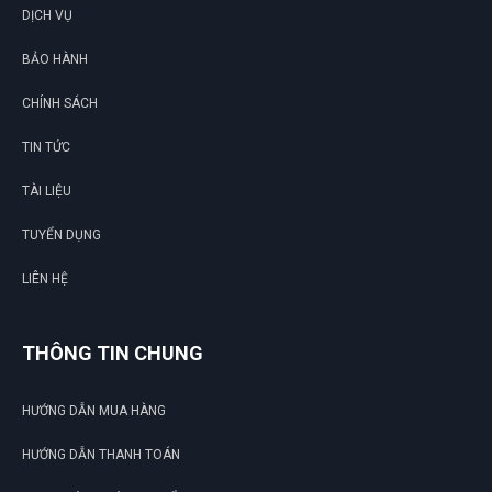
DỊCH VỤ
Cảm ơn, đã tư vấn đúng loại phù hợp với mình. Thanks
BẢO HÀNH
CHÍNH SÁCH
Như Quỳnh
TIN TỨC
NQ
(Đánh giá 1 năm trước)
TÀI LIỆU
Hàng mới. Không chê vào đâu được. Thanks shop!
TUYỂN DỤNG
LIÊN HỆ
Hồ Hoàng Thái
HT
THÔNG TIN CHUNG
(Đánh giá 1 năm trước)
HƯỚNG DẪN MUA HÀNG
giao hàng nhanh mik cực ưng nha
HƯỚNG DẪN THANH TOÁN