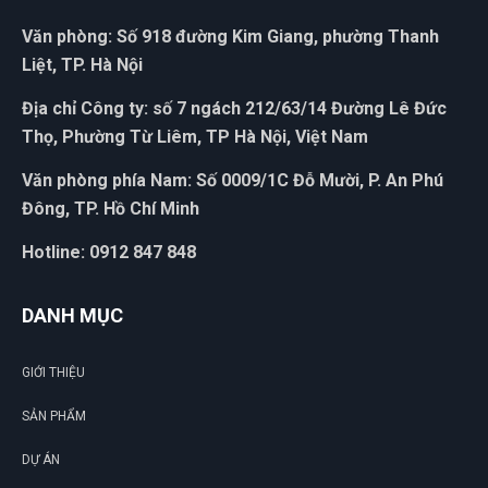
Văn phòng: Số 918 đường Kim Giang, phường Thanh
Liệt, TP. Hà Nội
Thúy Hằng
TH
Địa chỉ Công ty: số 7 ngách 212/63/14 Đường Lê Đức
(Đánh giá 1 năm trước)
Thọ, Phường Từ Liêm, TP Hà Nội, Việt Nam
đóng gói cẩn thận giao hàng đủ
Văn phòng phía Nam: Số 0009/1C Đỗ Mười, P. An Phú
Đông, TP. Hồ Chí Minh
Hotline: 0912 847 848
Minh Quân Hoàng
MH
(Đánh giá 1 năm trước)
DANH MỤC
Giao hàng nhanh chóng, shiper vui tính
GIỚI THIỆU
SẢN PHẨM
Thạnh Võ
DỰ ÁN
TV
(Đánh giá 1 năm trước)