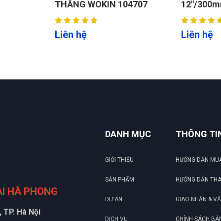
04707
12"/300mm W031069
8"/200m
Liên hệ
Liên hệ
DANH MỤC
THÔNG TI
GIỚI THIỆU
HƯỚNG DẪN MU
SẢN PHẨM
HƯỚNG DẪN TH
ẠI HÀ PHONG
DỰ ÁN
GIAO NHẬN & V
 TP. Hà Nội
DỊCH VỤ
CHÍNH SÁCH BÁ