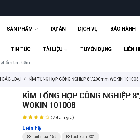
SẢN PHẨM
DỰ ÁN
DỊCH VỤ
BẢO HÀNH
TIN TỨC
TÀI LIỆU
TUYỂN DỤNG
LIÊN H
M CÁC LOẠI
/
KÌM TỔNG HỢP CÔNG NGHIỆP 8"/200mm WOKIN 101008
KÌM TỔNG HỢP CÔNG NGHIỆP 8
WOKIN 101008
( 7 đánh giá )
Liên hệ
Lượt mua: 159
Lượt xem: 381