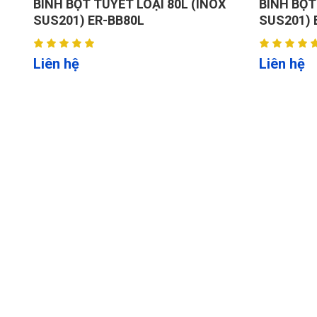
BÌNH BỌT TUYẾT LOẠI 80L (INOX
BÌNH BỌT
SUS201) ER-BB80L
SUS201) 
Liên hệ
Liên hệ