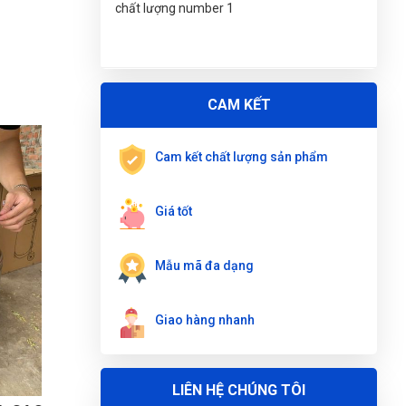
8"/200mm WOKIN 101008
Tuyết Trang
TT
Nguyễn Thị Ánh Nguyệt
(Tỉnh Ninh Bình)
đã
(Đánh giá 1 năm trước)
mua sản phẩm
KÌM TỔNG HỢP CÔNG
NGHIỆP 8"/200mm WOKIN 101008
Thời gian phản hồi cực nhanh
CAM KẾT
Trần Thị Kim Trúc
(Tỉnh Tây Ninh)
đã mua
sản phẩm
KÌM TỔNG HỢP CÔNG NGHIỆP
Cam kết chất lượng sản phẩm
8"/200mm WOKIN 101008
Hữu Trọng
HT
Nguyễn Tuấn An
(Huyện Phù Ninh)
đã mua
(Đánh giá 1 năm trước)
Giá tốt
sản phẩm
KÌM TỔNG HỢP CÔNG NGHIỆP
8"/200mm WOKIN 101008
giảm giá là thấy thích rồi
Mẫu mã đa dạng
Đặng Thị Thúy
(Tỉnh Nghệ An)
đã mua sản
phẩm
KÌM TỔNG HỢP CÔNG NGHIỆP
8"/200mm WOKIN 101008
Giao hàng nhanh
Đăng Khôi
ĐK
Nguyễn Thanh
(Tỉnh Quảng Bình)
đã mua sản
(Đánh giá 1 năm trước)
phẩm
KÌM TỔNG HỢP CÔNG NGHIỆP
8"/200mm WOKIN 101008
LIÊN HỆ CHÚNG TÔI
Hàng mới. Không chê vào đâu được. Thanks