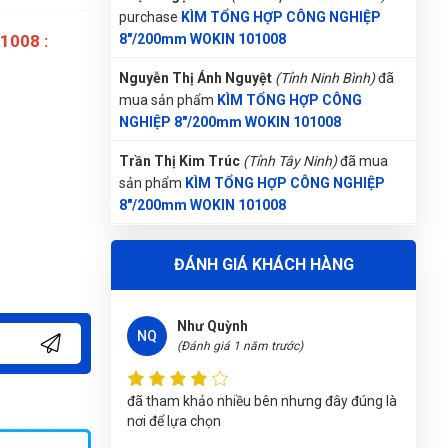
Nguyễn Thị Ánh Nguyệt
(Tỉnh Ninh Bình)
đã
1008 :
mua sản phẩm
KÌM TỔNG HỢP CÔNG
NGHIỆP 8"/200mm WOKIN 101008
Đăng Khôi
ĐK
(Đánh giá 1 năm trước)
Trần Thị Kim Trúc
(Tỉnh Tây Ninh)
đã mua
sản phẩm
KÌM TỔNG HỢP CÔNG NGHIỆP
8"/200mm WOKIN 101008
Hàng mới. Không chê vào đâu được. Thanks
shop!
Nguyễn Tuấn An
(Huyện Phù Ninh)
đã mua
sản phẩm
KÌM TỔNG HỢP CÔNG NGHIỆP
8"/200mm WOKIN 101008
Như Quỳnh
NQ
ĐÁNH GIÁ KHÁCH HÀNG
(Đánh giá 1 năm trước)
Đặng Thị Thúy
(Tỉnh Nghệ An)
đã mua sản
phẩm
KÌM TỔNG HỢP CÔNG NGHIỆP
8"/200mm WOKIN 101008
đã tham khảo nhiều bên nhưng đây đúng là
nơi để lựa chọn
Nguyễn Thanh
(Tỉnh Quảng Bình)
đã mua sản
phẩm
KÌM TỔNG HỢP CÔNG NGHIỆP
8"/200mm WOKIN 101008
An Nhiên
AN
(Đánh giá 1 năm trước)
Nhật Vy
(Tỉnh Bình Dương)
đã mua sản phẩm