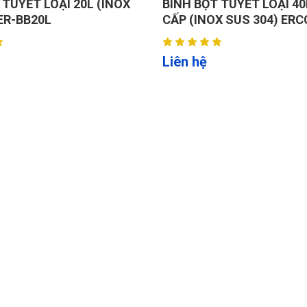
 TUYẾT LOẠI 20L (INOX
BÌNH BỌT TUYẾT LOẠI 4
ER-BB20L
CẤP (INOX SUS 304) ERC
Liên hệ