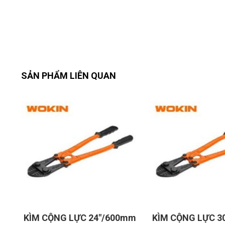
SẢN PHẨM LIÊN QUAN
mm
KÌM CỘNG LỰC 30"/750mm
KÌM MỞ PHE NGO