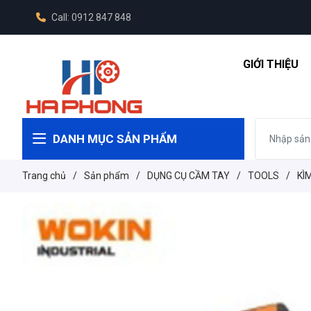
Call: 0912 847 848
GIỚI THIỆU
DANH MỤC SẢN PHẨM
Trang chủ
/
Sản phẩm
/
DỤNG CỤ CẦM TAY
/
TOOLS
/
KÌ