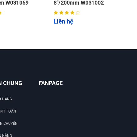
m W031002
8"/200mm W017001
W
Liên hệ
L
N CHUNG
FANPAGE
A HÀNG
ANH TOÁN
ẬN CHUYỂN
N HÀNG