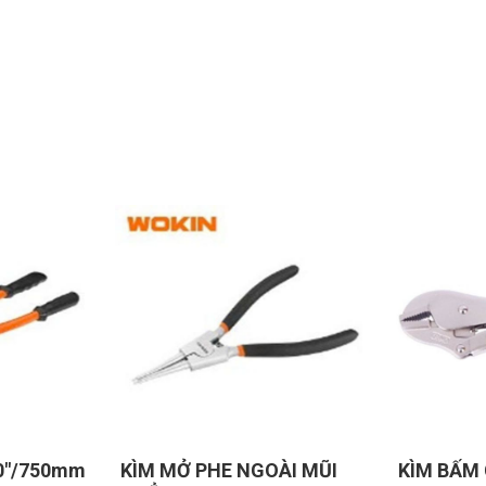
ÀI MŨI
KÌM BẤM CHẾT MŨI NHỌN
KÌM MŨI 