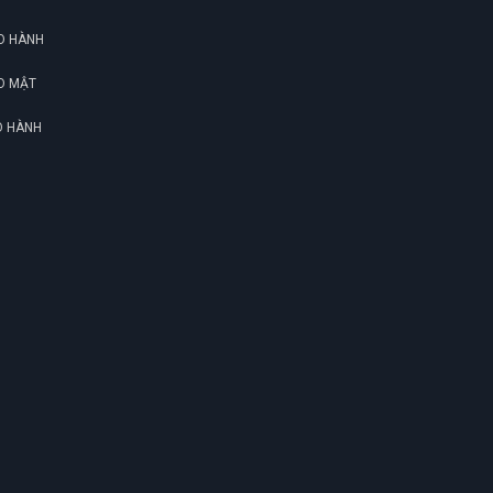
O HÀNH
O MẬT
O HÀNH