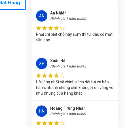
KÌM TỔNG HỢP CÔNG NGHIỆP 8"/200mm
WOKIN 101008
Phải chi biết chỗ này sớm thì tui đâu có mất
tiền oan
Phùng Bảo Ngọc
(Thành phố Đà Nẵng)
purchase
KÌM TỔNG HỢP CÔNG NGHIỆP
8"/200mm WOKIN 101008
Xuân Hải
XH
(Đánh giá 1 năm trước)
Nguyễn Vũ Khoa Nguyên
(Tỉnh Hải Dương)
đã
mua sản phẩm
KÌM TỔNG HỢP CÔNG
NGHIỆP 8"/200mm WOKIN 101008
Hài lòng nhất về chính sách đổi trả và bảo
hành, nhanh chóng chứ không lý do vòng vo
Nguyễn Thị Vân Anh
(Tỉnh Thái Nguyên)
đã
như những cửa hàng khác
mua sản phẩm
KÌM TỔNG HỢP CÔNG
NGHIỆP 8"/200mm WOKIN 101008
Hoàng Trung Nhân
HN
(Đánh giá 1 năm trước)
Trương Thị Phượng Hằng
(Tỉnh Đồng Nai)
đã
mua sản phẩm
KÌM TỔNG HỢP CÔNG
NGHIỆP 8"/200mm WOKIN 101008
chất lượng number 1
Phạm Ngọc Vinh
(Thành phố Hồ Chí Minh)
purchase
KÌM TỔNG HỢP CÔNG NGHIỆP