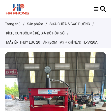
Trang chủ
/
Sản phẩm
/
SỬA CHỮA & BẢO DƯỠNG
/
KÍCH, CON ĐỘI, MỄ KÊ, GIÁ ĐỠ HỘP SỐ
/
MÁY ÉP THỦY LỰC 20 TẤN (BƠM TAY + KHÍ NÉN) TL-5920A