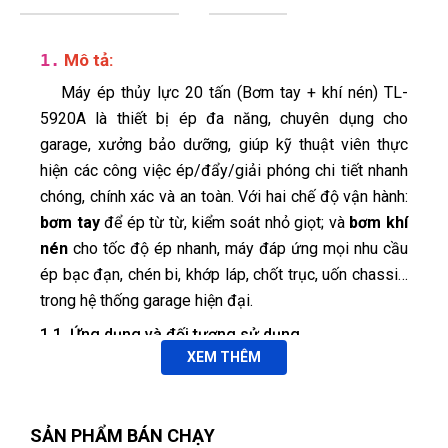
1.
Mô tả:
Máy ép thủy lực 20 tấn (Bơm tay + khí nén) TL-
5920A là thiết bị ép đa năng, chuyên dụng cho
garage, xưởng bảo dưỡng, giúp kỹ thuật viên thực
hiện các công việc ép/đẩy/giải phóng chi tiết nhanh
chóng, chính xác và an toàn. Với hai chế độ vận hành:
bơm tay
để ép từ từ, kiểm soát nhỏ giọt; và
bơm khí
Ngọc Diệp
nén
cho tốc độ ép nhanh, máy đáp ứng mọi nhu cầu
ND
(Đánh giá 1 năm trước)
ép bạc đạn, chén bi, khớp láp, chốt trục, uốn chassi…
trong hệ thống garage hiện đại.
chất lượng number 1
1.1. Ứng dụng và đối tượng sử dụng
XEM THÊM
Phù hợp cho:
Garage & xưởng bảo dưỡng ô tô: Ép chén
Thanh
T
(Đánh giá 1 năm trước)
bi cầu, bạc đạn bánh trước/sau; ép khớp láp
SẢN PHẨM BÁN CHẠY