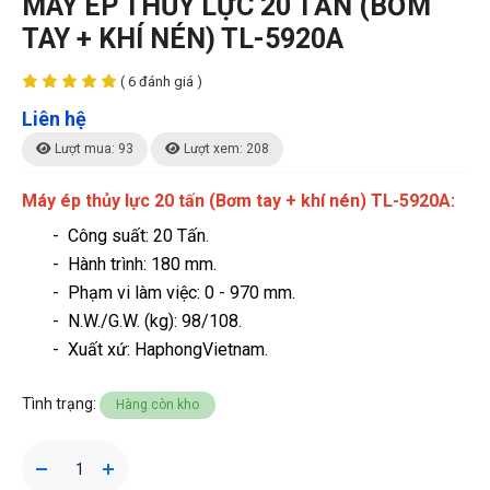
MÁY ÉP THỦY LỰC 20 TẤN (BƠM
TAY + KHÍ NÉN) TL-5920A
( 6 đánh giá )
Liên hệ
Lượt mua: 93
Lượt xem: 208
Máy ép thủy lực 20 tấn (Bơm tay + khí nén) TL-5920A:
- Công suất: 20 Tấn.
- Hành trình: 180 mm.
- Phạm vi làm việc: 0 - 970 mm.
- N.W./G.W. (kg): 98/108.
- Xuất xứ: HaphongVietnam.
Tình trạng:
Hàng còn kho