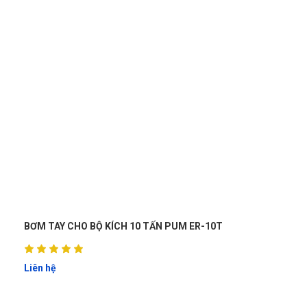
Hành trình làm việc: 0-970mm.
Trọng lượng máy/đóng gói: 98/108kg
.
Xuất xứ: HaphongVietnam.
BƠM TAY CHO BỘ KÍCH 10 TẤN PUM ER-10T
Liên hệ