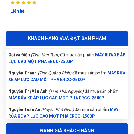
di động hoặc ngay trong hộ gia đình.
MÁY RỬA XE ÁP LỰC CAO MỘT PHA ERCC-2500P
Kích thước gọn nhẹ – di động:
Liên hệ
Phùng Bảo Ngọc
(Thành phố Đà Nẵng)
purchase
MÁY RỬA XE
ÁP LỰC CAO MỘT PHA ERCC-2500P
Tay cầm tiện dụng, bánh xe nhỏ hoặc móc
Thu Diễm
(Tỉnh Thừa Thiên Huế)
đã mua sản phẩm
MÁY RỬA
treo tường (tùy model) giúp di chuyển, cất
KHÁCH HÀNG VỪA ĐẶT SẢN PHẨM
XE ÁP LỰC CAO MỘT PHA ERCC-2500P
giữ dễ dàng.
Gọi và Điện
Đa dạng đầu béc phun:
(Tỉnh Kon Tum)
đã mua sản phẩm
MÁY RỬA XE ÁP
LỰC CAO MỘT PHA ERCC-2500P
Đi kèm béc xòe, béc tia nước áp lực cao,
béc xoáy mạnh mẽ, linh hoạt điều chỉnh góc
Nguyễn Thanh
(Tỉnh Quảng Bình)
đã mua sản phẩm
MÁY RỬA
và cường độ phun phù hợp từng vị trí.
XE ÁP LỰC CAO MỘT PHA ERCC-2500P
Phụ kiện tiêu chuẩn:
Nguyễn Thị Vân Anh
(Tỉnh Thái Nguyên)
đã mua sản phẩm
Súng phun sơn Matal.
MÁY RỬA XE ÁP LỰC CAO MỘT PHA ERCC-2500P
Dây áp suất cao có tay cầm bằng thép dài
Nguyễn Tuấn An
(Huyện Phù Ninh)
đã mua sản phẩm
MÁY
15m.
RỬA XE ÁP LỰC CAO MỘT PHA ERCC-2500P
Bộ ống hút đầu vào dài 3m.
Trương Thị Phượng Hằng
(Tỉnh Đồng Nai)
đã mua sản phẩm
1.3. Lợi ích khi sử dụng.
ĐÁNH GIÁ KHÁCH HÀNG
MÁY RỬA XE ÁP LỰC CAO MỘT PHA ERCC-2500P