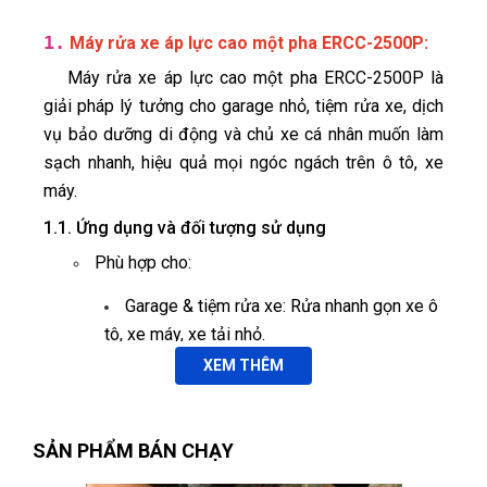
1.
:
Máy rửa xe áp lực cao một pha ERCC-2500P
Máy rửa xe áp lực cao một pha ERCC-2500P là
giải pháp lý tưởng cho garage nhỏ, tiệm rửa xe, dịch
vụ bảo dưỡng di động và chủ xe cá nhân muốn làm
sạch nhanh, hiệu quả mọi ngóc ngách trên ô tô, xe
máy.
1.1. Ứng dụng và đối tượng sử dụng
Phù hợp cho:
Garage & tiệm rửa xe: Rửa nhanh gọn xe ô
tô, xe máy, xe tải nhỏ.
Dịch vụ lưu động (Mobile Service): Di
XEM THÊM
chuyển dễ dàng theo xe, rửa xe tận nơi.
Cá nhân: Tự rửa xe tại nhà, làm sạch lưới tản
SẢN PHẨM BÁN CHẠY
nhiệt, bánh mâm, gầm máy.