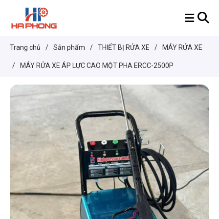
Trang chủ
/
Sản phẩm
/
THIẾT BỊ RỬA XE
/
MÁY RỬA XE
/
MÁY RỬA XE ÁP LỰC CAO MỘT PHA ERCC-2500P