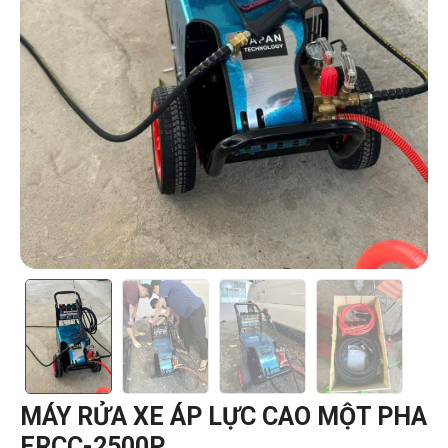
MÁY RỬA XE ÁP LỰC CAO MỘT PHA
ERCC-2500P